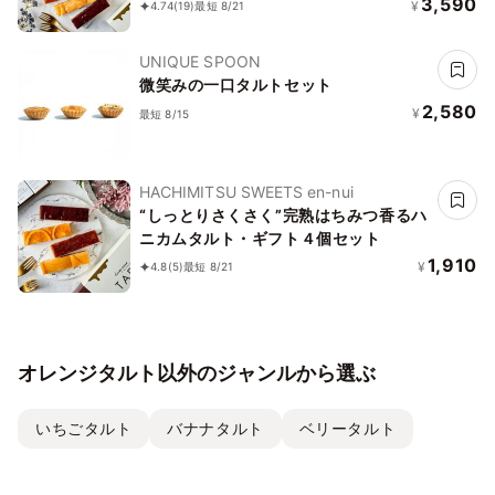
3,590
¥
4.74
(19)
最短 8/21
UNIQUE SPOON
微笑みの一口タルトセット
2,580
¥
最短 8/15
HACHIMITSU SWEETS en-nui
“しっとりさくさく”完熟はちみつ香るハ
ニカムタルト・ギフト４個セット
1,910
¥
4.8
(5)
最短 8/21
オレンジタルト以外のジャンルから選ぶ
いちごタルト
バナナタルト
ベリータルト