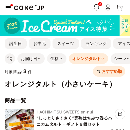
3
誕生日
お中元
スイーツ
ランキング
アイ
お届け日
価格
オレンジタルト
シーン
3
おすすめ順
対象商品:
件
オレンジタルト（小さいケーキ）
商品一覧
HACHIMITSU SWEETS en-nui
“しっとりさくさく”完熟はちみつ香るハ
ニカムタルト・ギフト８個セット