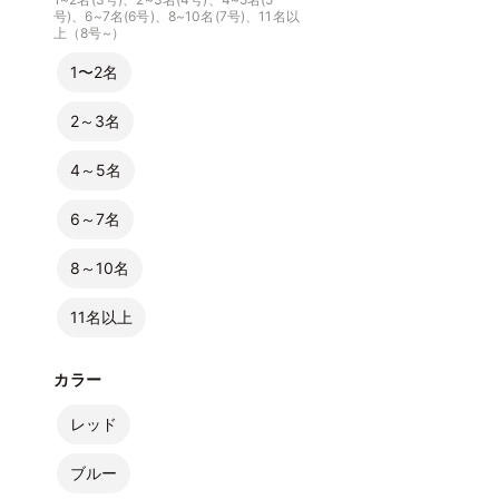
号)、6~7名(6号)、8~10名(7号)、11名以
上（8号~）
1〜2名
2～3名
4～5名
6～7名
8～10名
11名以上
カラー
レッド
ブルー