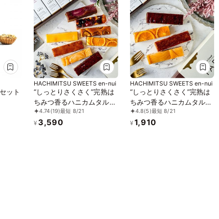
HACHIMITSU SWEETS en-nui
HACHIMITSU SWEETS en-nui
セット
“しっとりさくさく”完熟は
“しっとりさくさく”完熟は
ちみつ香るハニカムタル
ちみつ香るハニカムタル
4.74
(19)
最短 8/21
4.8
(5)
最短 8/21
ト・ギフト８個セット
ト・ギフト４個セット
3,590
1,910
¥
¥