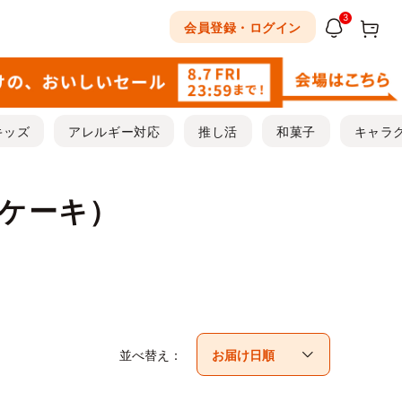
3
会員登録・ログイン
キッズ
アレルギー対応
推し活
和菓子
キャラ
いケーキ）
並べ替え：