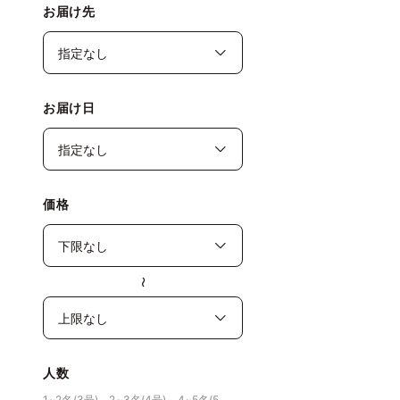
お届け先
お届け日
価格
〜
人数
1~2名(3号)、2~3名(4号)、4~5名(5