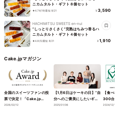
ニカムタルト・ギフト８個セット
3,590
¥
4.74
(19)
最短 8/21
HACHIMITSU SWEETS en-nui
“しっとりさくさく”完熟はちみつ香るハ
ニカムタルト・ギフト４個セット
1,910
¥
4.8
(5)
最短 8/21
Cake.jpマガジン
全国のスイーツファンの投
【1月6日はケーキの日】“自
【食べ
票で決定！「Cake.jp
分へのご褒美にしたいギフ
300
Award 2026」受賞店舗を
トスイーツ・ケーキ”5選
スイー
2026/02/12
2025/01/06
2024/12/
発表― 心の温度が上がる誕
を、Cake.jpでお取り寄せ
気フレ