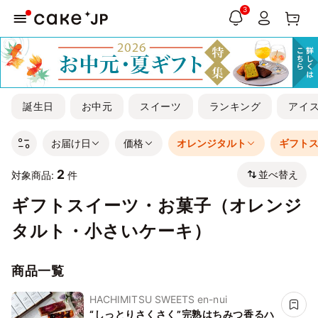
3
誕生日
お中元
スイーツ
ランキング
アイ
お届け日
価格
オレンジタルト
ギフト
2
並べ替え
対象商品:
件
ギフトスイーツ・お菓子（オレンジ
タルト・小さいケーキ）
商品一覧
HACHIMITSU SWEETS en-nui
“しっとりさくさく”完熟はちみつ香るハ