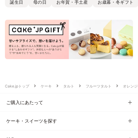
誕生日
母の日
お年賀・手土産
お歳暮・冬ギフト
Cake.jpトップ
ケーキ
タルト
フルーツタルト
オレンジ
ご購入にあたって
ケーキ・スイーツを探す