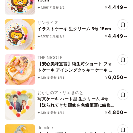
4,449～
¥
4.59
(17)
最短 9/2
サンライズ
イラストケーキ 生クリーム 5号 15cm
4,449～
¥
4.53
(15)
最短 9/2
THE NICOLE
【安心美味宣言】純生苺ショート フォ
トケーキ アイシングクッキーケーキ 写
真ケーキ 4号 12cm 【お好きなイラスト
6,050～
¥
4.5
(16)
最短 8/13
も人気です】
おかしのアトリエきのと
写真ケーキ ハート型 生クリーム 4号
【送られてきた画像を色鉛筆画に編集で
きます】 12cm
4,800～
¥
4.5
(16)
最短 8/14
decolne