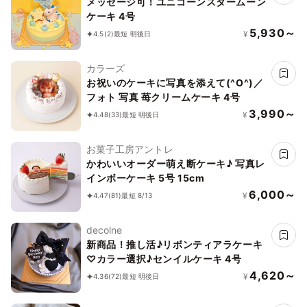
メッセージ可！ユニコーンスタームーン
ケーキ 4号
5,930～
¥
4.5
(2)
最短 明後日
カラーズ
お祝いのケーキに写真を添えて(^O^)／
フォト 写真 苺クリームケーキ 4号
3,990～
¥
4.48
(33)
最短 明後日
お菓子工房アントレ
かわいいオーダー萌え断ケーキ♪ 写真レ
インボーケーキ 5号 15cm
6,000～
¥
4.47
(81)
最短 8/13
decolne
新商品！推し活♪リボンティアラケーキ
♡カラー選択♪センイルケーキ 4号
4,620～
¥
4.36
(72)
最短 明後日