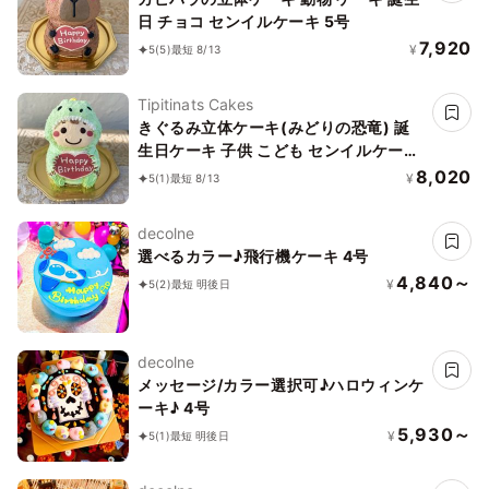
日 チョコ センイルケーキ 5号
7,920
¥
5
(5)
最短 8/13
Tipitinats Cakes
きぐるみ立体ケーキ(みどりの恐竜) 誕
生日ケーキ 子供 こども センイルケーキ
男の子
8,020
¥
5
(1)
最短 8/13
decolne
選べるカラー♪飛行機ケーキ 4号
4,840～
¥
5
(2)
最短 明後日
decolne
メッセージ/カラー選択可♪ハロウィンケ
ーキ♪ 4号
5,930～
¥
5
(1)
最短 明後日