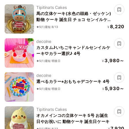
Tipitinats Cakes
馬の立体ケーキ(水色の頭絡・ゼッケン)
動物 ケーキ 誕生日 チョコ センイルケー
キ 5号
8,220
¥
5
(1)
最短 8/13
decolne
カスタム♪いちごキャンドルセンイルケ
ーキ♡カラー選択♪ 4号
3,980～
¥
5
(1)
最短 明後日
decolne
選べるカラー⭐︎おもちゃデコケーキ 4号
5,930～
¥
5
(1)
最短 明後日
Tipitinats Cakes
オカメインコの立体ケーキ 5号 お誕生
日やお祝いに 動物ケーキ 誕生日ケーキ
7,920
¥
5
(1)
最短 8/13