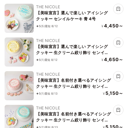
THE NICOLE
【美味宣言】選んで楽しい アイシング
クッキー センイルケーキ 青 4号
4,450～
¥
5
(5)
最短 8/12
THE NICOLE
【美味宣言】選んで楽しい アイシング
クッキー 生クリーム絞り飾り センイル
ケーキ（黄） クリームカラーは5色から
4,650～
¥
5
(1)
最短 8/12
選べます 4号
THE NICOLE
【美味宣言】名前付き選べるアイシング
クッキー 生クリーム絞り飾り センイル
ケーキ（赤） クリームカラーは5色から
5,150～
¥
5
(1)
最短 8/13
選べます 4号
THE NICOLE
【美味宣言】名前付き選べるアイシング
クッキー 生クリーム絞り飾り センイル
ケーキ（青） クリームカラーは5色から
5,150～
¥
5
(2)
最短 8/13