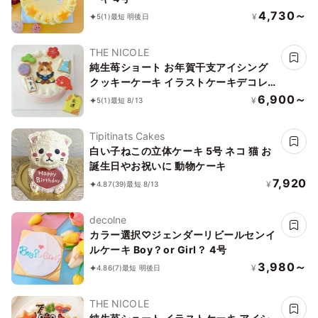
4,730～
¥
5
(1)
最短 明後日
THE NICOLE
純生苺ショート お年賀干支アイシング
クッキーケーキ イラストケーキデコレ
ーション 5号 ＊限定数【無くなり次第
6,900～
¥
5
(1)
最短 8/13
終了】
Tipitinats Cakes
白い子ねこの立体ケーキ 5号 ネコ 猫 お
誕生日やお祝いに 動物ケーキ
7,920
¥
4.87
(39)
最短 8/13
decolne
カラー選択♡ジェンダーリビールセンイ
ルケーキ Boy？or Girl？ 4号
3,980～
¥
4.86
(7)
最短 明後日
THE NICOLE