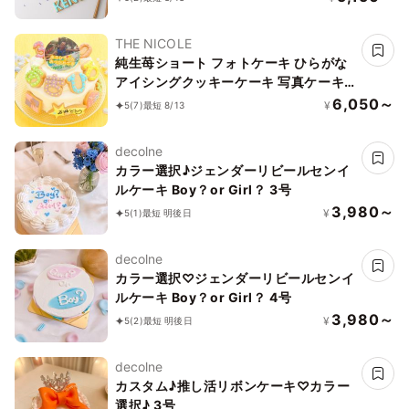
選べます 4号
THE NICOLE
純生苺ショート フォトケーキ ひらがな
アイシングクッキーケーキ 写真ケーキ
4号 12cm ※ひらがなタイプ登場しまし
6,050～
¥
5
(7)
最短 8/13
た！ 【お好きなイラストも人気です】
decolne
カラー選択♪ジェンダーリビールセンイ
ルケーキ Boy？or Girl？ 3号
3,980～
¥
5
(1)
最短 明後日
decolne
カラー選択♡ジェンダーリビールセンイ
ルケーキ Boy？or Girl？ 4号
3,980～
¥
5
(2)
最短 明後日
decolne
カスタム♪推し活リボンケーキ♡カラー
選択♪ 3号