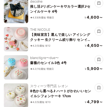
decolne
推し活♪リボンケーキ♡カラー選択♪セ
ンイルケーキ 4号
4,600～
¥
4.33
(9)
最短 明後日
THE NICOLE
【美味宣言】選んで楽しい アイシング
クッキー 生クリーム絞り飾り センイル
ケーキ（赤） クリームカラーは5色から
4,650～
¥
4.2
(5)
最短 8/12
選べます 4号
blanctigre〜due〜
薔薇のセンイル3色 4号
5,900～
¥
4.2
(15)
最短 明後日
スウィーツ専門店 レオン
8色から選べる♪ ハートがかわいいセン
イルシフォンケーキ 17cm
4,799～
¥
4.2
(5)
最短 8/13