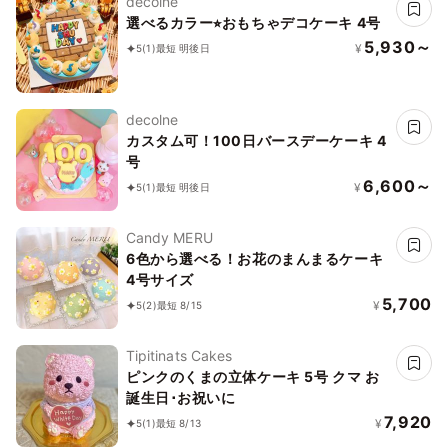
decolne
選べるカラー⭐︎おもちゃデコケーキ 4号
5,930～
¥
5
(1)
最短 明後日
decolne
カスタム可！100日バースデーケーキ 4
号
6,600～
¥
5
(1)
最短 明後日
Candy MERU
6色から選べる！お花のまんまるケーキ
4号サイズ
5,700
¥
5
(2)
最短 8/15
Tipitinats Cakes
ピンクのくまの立体ケーキ 5号 クマ お
誕生日･お祝いに
7,920
¥
5
(1)
最短 8/13