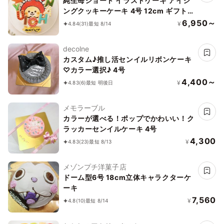
純生苺ショート イラストケーキ アイシ
ングクッキーケーキ 4号 12cm ギフトに
最適
6,950～
¥
4.84
(31)
最短 8/14
decolne
カスタム♪推し活センイルリボンケーキ
♡カラー選択♪ 4号
4,400～
¥
4.83
(6)
最短 明後日
メモラーブル
カラーが選べる！ポップでかわいい！ク
ラッカーセンイルケーキ 4号
4,300
¥
4.83
(23)
最短 8/13
メゾンプチ洋菓子店
ドーム型6号 18cm立体キャラクターケ
ーキ
7,560
¥
4.8
(10)
最短 8/14