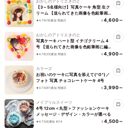
おかしのアトリエきのと
【3～5名様向け】写真ケーキ 角型 生ク
リーム 【送られてきた画像を色鉛筆画
に編集できます】15cm×15cm
4,600～
¥
4.79
(19)
最短 明後日
おかしのアトリエきのと
写真ケーキ ハート型 イチゴクリーム 4
号 【送られてきた画像を色鉛筆画に編
集できます】12cm
4,900～
¥
4.78
(23)
最短 明後日
カラーズ
お祝いのケーキに写真を添えて(^O^)／
フォト 写真 チョコレートケーキ 4号
3,990～
¥
4.75
(87)
最短 明後日
メイプリルスイーツ
4号 12cm＜丸型＞ファッションケーキ
メッセージ・デザイン・カラーが選べる
4,500～
¥
4.75
(8)
最短 8/14