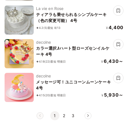
La vie en Rose
ティアラも乗せられるシンプルケーキ
（色の変更可能） 4号
4,400
¥
4.2
(5)
最短 8/13
decolne
カラー選択♪ハート型ローズセンイルケ
ーキ 4号
6,430～
¥
4.18
(22)
最短 明後日
decolne
メッセージ可！ユニコーンムーンケーキ
4号
5,930～
¥
4.15
(20)
最短 明後日
1
2
3