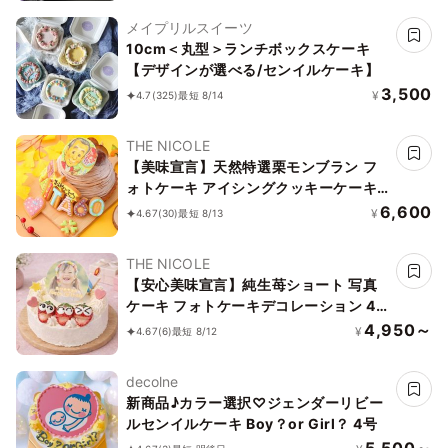
メイプリルスイーツ
10cm＜丸型＞ランチボックスケーキ
【デザインが選べる/センイルケーキ】
3,500
¥
4.7
(325)
最短 8/14
THE NICOLE
【美味宣言】天然特選栗モンブラン フ
ォトケーキ アイシングクッキーケーキ
文字入りアイシング 写真ケーキ 5号
6,600
¥
4.67
(30)
最短 8/13
15cm 【お好きなイラストも人気です】
THE NICOLE
【安心美味宣言】純生苺ショート 写真
ケーキ フォトケーキデコレーション 4
号 12cm 【オプション選択でオリジナ
4,950～
¥
4.67
(6)
最短 8/12
ルデザインに！】【お好きなイラストも
人気です】【当日OKです】
decolne
新商品♪カラー選択♡ジェンダーリビー
ルセンイルケーキ Boy？or Girl？ 4号
5,500～