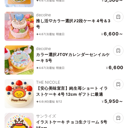
¥
4.67
(3)
最短 明後日
decolne
推し活♡カラー選択♪2段ケーキ 4号＆3
号
6,600～
¥
4.67
(3)
最短 明後日
decolne
カラー選択♪TOYカレンダーセンイルケ
ーキ 5号
6,600
¥
4.67
(3)
最短 明後日
THE NICOLE
【安心美味宣言】純生苺ショート イラ
ストケーキ 4号 12cm ギフトに最適
5,950～
¥
4.6
(40)
最短 8/12
サンライズ
イラストケーキ チョコ生クリーム 5号
15cm