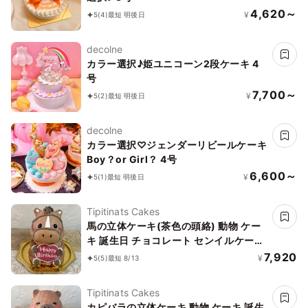
4,620～
¥
5
(4)
最短 明後日
decolne
カラー選択♪姫ユニコーン2段ケーキ 4
号
7,700～
¥
5
(2)
最短 明後日
decolne
カラー選択♡ジェンダーリビールケーキ
Boy？or Girl？ 4号
6,600～
¥
5
(1)
最短 明後日
Tipitinats Cakes
馬の立体ケーキ(茶色の頭絡) 動物 ケー
キ 誕生日 チョコレート センイルケーキ
5号 チョコケーキ
7,920
¥
5
(5)
最短 8/13
Tipitinats Cakes
カピバラの立体ケーキ 動物 ケーキ 誕生