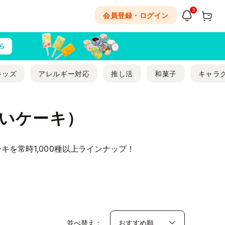
3
会員登録・ログイン
キッズ
アレルギー対応
推し活
和菓子
キャラ
いケーキ）
を常時1,000種以上ラインナップ！
並べ替え：