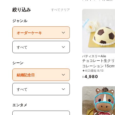
絞り込み
すべてクリア
ジャンル
パティスリーAile
チョコレート生クリ
シーン
コレーション 15c
4
(2)
最短 8/13
ーボール型チョコレ
4,980
¥
エンタメ