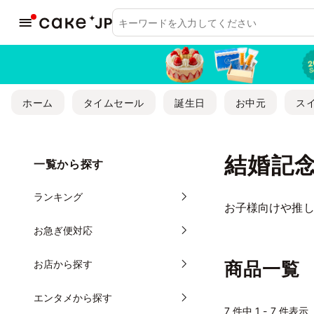
ホーム
タイムセール
誕生日
お中元
ス
結婚記
一覧から探す
ランキング
お子様向けや推し
お急ぎ便対応
お店から探す
商品一覧
エンタメから探す
7
件中 1 - 7 件表示