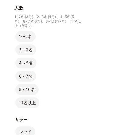
人数
1~2名(3号)、2~3名(4号)、4~5名(5
号)、6~7名(6号)、8~10名(7号)、11名以
上（8号~）
1〜2名
2～3名
4～5名
6～7名
8～10名
11名以上
カラー
レッド