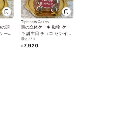
Tipitinats Cakes
色の頭
馬の立体ケーキ 動物 ケー
 ケーキ
キ 誕生日 チョコ センイル
最短 8/11
イルケ
ケーキ 5号
7,920
¥