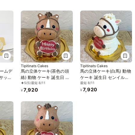
Tipitinats Cakes
Tipitinats Cakes
ームデ
馬の立体ケーキ(茶色の頭
馬の立体ケーキ(白馬) 動物
mサッカ
絡) 動物 ケーキ 誕生日 チ
ケーキ 誕生日 センイルケ
最短 8/11
5
(5)
最短 8/11
ート
ョコレート センイルケー
ーキ 5号
7,920
7,920
キ 5号 チョコケーキ
¥
¥