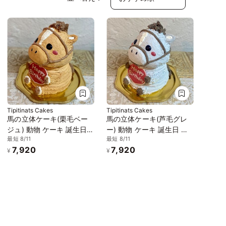
Tipitinats Cakes
Tipitinats Cakes
馬の立体ケーキ(栗毛ベー
馬の立体ケーキ(芦毛グレ
ジュ) 動物 ケーキ 誕生日
ー) 動物 ケーキ 誕生日 セ
最短 8/11
最短 8/11
センイルケーキ 5号
ンイルケーキ 5号
7,920
7,920
¥
¥