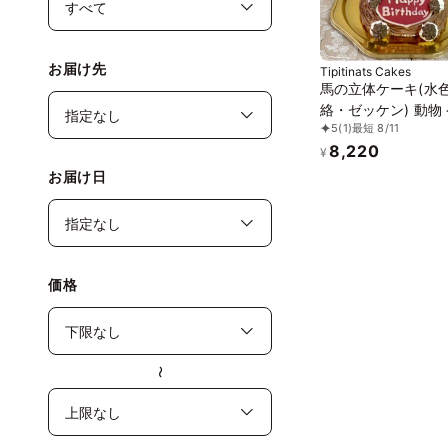
お届け先
Tipitinats Cakes
馬の立体ケーキ(水
絡・ゼッケン) 動物
5
(1)
最短 8/11
誕生日 チョコ セン
8,220
ーキ 5号
¥
お届け日
価格
〜