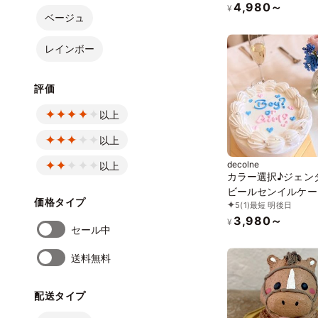
4,980～
¥
ベージュ
レインボー
評価
以上
以上
decolne
以上
カラー選択♪ジェン
ビールセンイルケー
価格タイプ
5
(1)
最短 明後日
Boy？or Girl？ 3号
3,980～
¥
セール中
送料無料
配送タイプ