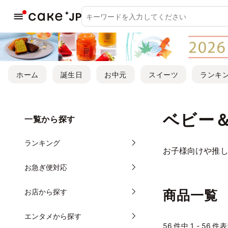
ホーム
誕生日
お中元
スイーツ
ランキ
ベビー
一覧から探す
ランキング
お子様向けや推し
お急ぎ便対応
お店から探す
商品一覧
エンタメから探す
56
件中 1 - 56 件