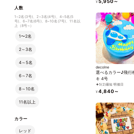
5,950～
¥
人数
1~2名(3号)、2~3名(4号)、4~5名(5
号)、6~7名(6号)、8~10名(7号)、11名以
上（8号~）
1〜2名
2～3名
4～5名
decolne
選べるカラー♪飛行
6～7名
キ 4号
5
(2)
最短 明後日
8～10名
4,840～
¥
11名以上
カラー
レッド