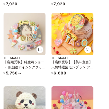
7,920
7,920
¥
¥
THE NICOLE
THE NICOLE
【店頭受取】純生苺ショー
【店頭受取】【美味宣言】
ト 似顔絵アイシングクッ
天然特選栗モンブラン フ
キーケーキ イラストケー
ォトケーキ アイシングク
5,750～
6,600
¥
¥
キ 4号 ギフトに最適
ッキーケーキ 文字入りア
イシング 写真ケーキ 5号
15cm 【お好きなイラスト
も人気です】