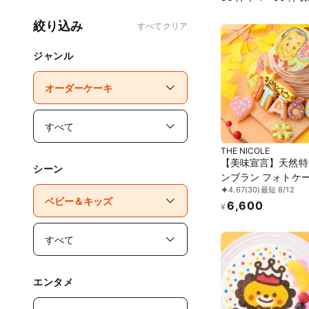
絞り込み
すべてクリア
ジャンル
THE NICOLE
【美味宣言】天然特
シーン
ンブラン フォトケー
4.67
(30)
最短 8/12
イシングクッキーケ
6,600
文字入りアイシング
¥
ケーキ 5号 15cm 
なイラストも人気で
エンタメ