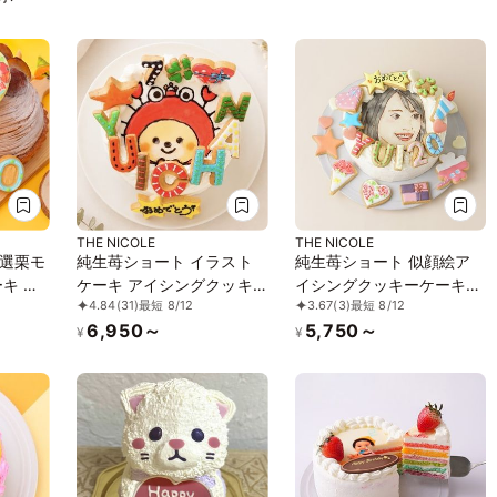
THE NICOLE
THE NICOLE
選栗モ
純生苺ショート イラスト
純生苺ショート 似顔絵ア
キ ア
ケーキ アイシングクッキ
イシングクッキーケーキ
4.84
(31)
最短 8/12
3.67
(3)
最短 8/12
ーキ
ーケーキ 4号 12cm ギフト
イラストケーキ 4号 ギフト
6,950～
5,750～
 写真
に最適
に最適
¥
¥
【お好き
す】