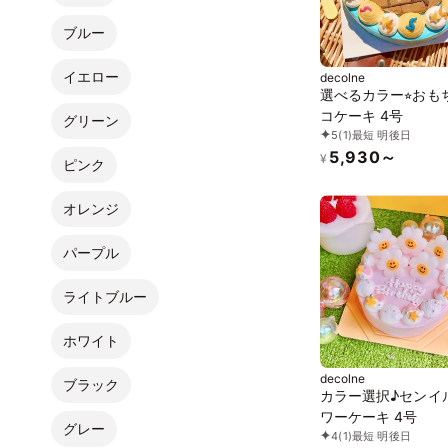
ブルー
イエロー
decolne
選べるカラー⭐︎おも
コケーキ 4号
グリーン
5
(1)
最短 明後日
5,930～
¥
ピンク
オレンジ
パープル
ライトブルー
ホワイト
decolne
ブラック
カラー選択♪センイ
ワーケーキ 4号
グレー
4
(1)
最短 明後日