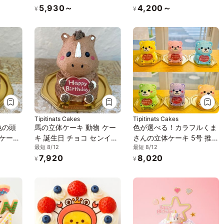
5,930～
4,200～
¥
¥
Tipitinats Cakes
Tipitinats Cakes
色の頭
馬の立体ケーキ 動物 ケー
色が選べる！カラフルくま
 ケーキ
キ 誕生日 チョコ センイル
さんの立体ケーキ 5号 推し
最短 8/12
最短 8/12
イルケ
ケーキ 5号
活 お誕生日 メンバーカラ
7,920
8,020
ー 動物ケーキ 誕生日ケー
¥
¥
キ