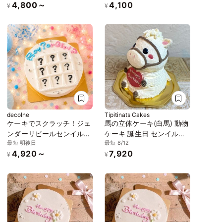
4,800～
4,100
¥
¥
decolne
Tipitinats Cakes
ケーキでスクラッチ！ジェ
馬の立体ケーキ(白馬) 動物
ンダーリビールセンイルケ
ケーキ 誕生日 センイルケ
最短 明後日
最短 8/12
ーキ Boy？or Girl？ 3号
ーキ 5号
4,920～
7,920
¥
¥