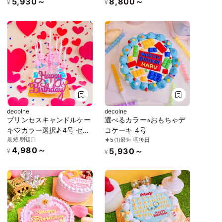
5,930～
8,800～
¥
¥
decolne
decolne
プリンセスキャンドルケー
選べるカラー⭐︎おもちゃデ
キ♡カラー選択♪ 4号 セン
コケーキ 4号
最短 明後日
5
(1)
最短 明後日
イルケーキ
4,980～
5,930～
¥
¥