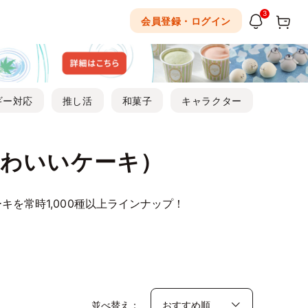
3
会員登録・ログイン
ギー対応
推し活
和菓子
キャラクター
かわいいケーキ）
を常時1,000種以上ラインナップ！
並べ替え：