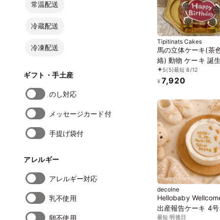
常温配送
冷蔵配送
Tipitinats Cakes
冷凍配送
馬の立体ケーキ(茶
絡) 動物 ケーキ 誕
5
(5)
最短 8/12
ョコレート センイ
ギフト・手土産
7,920
キ 5号 チョコケー
¥
のし対応
メッセージカード付
手提げ袋付
アレルギー
アレルギー対応
decolne
Hellobaby Wellco
乳不使用
出産報告ケーキ 4号
卵不使用
最短 明後日