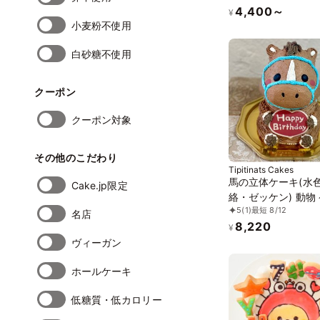
4,400～
¥
小麦粉不使用
白砂糖不使用
クーポン
クーポン対象
その他のこだわり
Tipitinats Cakes
馬の立体ケーキ(水
Cake.jp限定
絡・ゼッケン) 動物
5
(1)
最短 8/12
誕生日 チョコ セン
名店
8,220
ーキ 5号
¥
ヴィーガン
ホールケーキ
低糖質・低カロリー