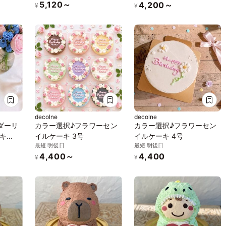
5,120～
4,200～
¥
¥
decolne
decolne
ダーリ
カラー選択♪フラワーセン
カラー選択♪フラワーセン
キ
イルケーキ 3号
イルケーキ 4号
最短 明後日
最短 明後日
4,400～
4,400
¥
¥