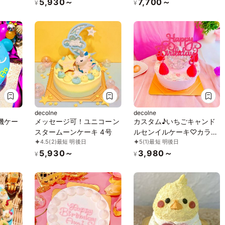
5,930～
7,700～
¥
¥
decolne
decolne
機ケー
メッセージ可！ユニコーン
カスタム♪いちごキャンド
スタームーンケーキ 4号
ルセンイルケーキ♡カラー
4.5
(2)
最短 明後日
5
(1)
最短 明後日
選択♪ 4号
5,930～
3,980～
¥
¥