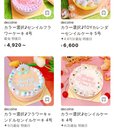
decolne
decolne
カラー選択♪センイルフラ
カラー選択♪TOYカレンダ
ワーケーキ 4号
ーセンイルケーキ 5号
最短 明後日
4.67
(3)
最短 明後日
4,920～
6,600
¥
¥
decolne
decolne
カラー選択♪フラワーキャ
カラー選択♪センイルケー
ンドルセンイルケーキ 4号
キ 4号
5
(1)
最短 明後日
4
(3)
最短 明後日