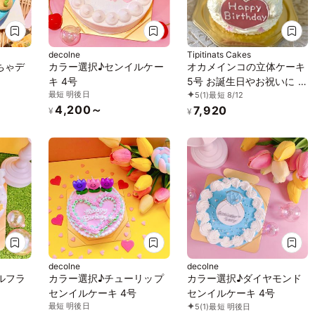
decolne
Tipitinats Cakes
ちゃデ
カラー選択♪センイルケー
オカメインコの立体ケーキ
キ 4号
5号 お誕生日やお祝いに 動
最短 明後日
5
(1)
最短 8/12
物ケーキ 誕生日ケーキ
4,200～
7,920
¥
¥
decolne
decolne
ルフラ
カラー選択♪チューリップ
カラー選択♪ダイヤモンド
センイルケーキ 4号
センイルケーキ 4号
最短 明後日
5
(1)
最短 明後日