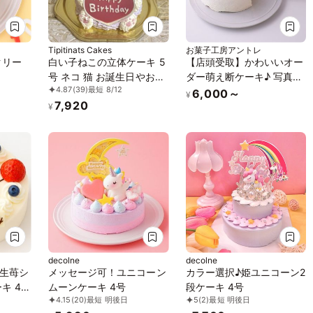
Tipitinats Cakes
お菓子工房アントレ
クリー
白い子ねこの立体ケーキ 5
【店頭受取】かわいいオー
号 ネコ 猫 お誕生日やお祝
ダー萌え断ケーキ♪ 写真レ
4.87
(39)
最短 8/12
いに 動物ケーキ
インボーケーキ 5号 15cm
6,000～
¥
7,920
¥
decolne
decolne
生苺シ
メッセージ可！ユニコーン
カラー選択♪姫ユニコーン2
キ 4号
ムーンケーキ 4号
段ケーキ 4号
4.15
(20)
最短 明後日
5
(2)
最短 明後日