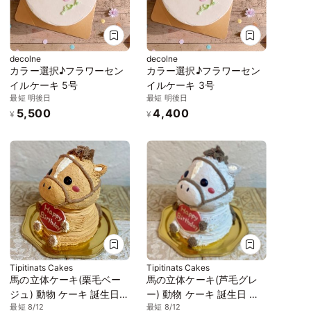
decolne
decolne
カラー選択♪フラワーセン
カラー選択♪フラワーセン
イルケーキ 5号
イルケーキ 3号
最短 明後日
最短 明後日
5,500
4,400
¥
¥
Tipitinats Cakes
Tipitinats Cakes
馬の立体ケーキ(栗毛ベー
馬の立体ケーキ(芦毛グレ
ジュ) 動物 ケーキ 誕生日
ー) 動物 ケーキ 誕生日 セ
最短 8/12
最短 8/12
センイルケーキ 5号
ンイルケーキ 5号