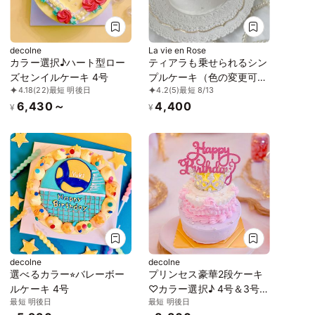
decolne
La vie en Rose
カラー選択♪ハート型ロー
ティアラも乗せられるシン
ズセンイルケーキ 4号
プルケーキ（色の変更可
4.18
(22)
最短 明後日
4.2
(5)
最短 8/13
能） 4号
6,430～
4,400
¥
¥
decolne
decolne
選べるカラー⭐︎バレーボー
プリンセス豪華2段ケーキ
ルケーキ 4号
♡カラー選択♪ 4号＆3号
最短 明後日
最短 明後日
センイルケーキ