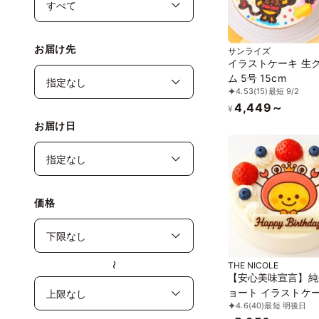
お届け先
サンライズ
イラストケーキ 生
ム 5号 15cm
4.53
(15)
最短 9/2
4,449～
¥
お届け日
価格
THE NICOLE
〜
【安心美味宣言】純
ョート イラストケー
4.6
(40)
最短 明後日
12cm ギフトに最適