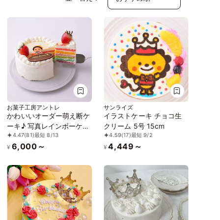
お菓子工房アントレ
サンライズ
かわいいオーダー萌え断ケ
イラストケーキ チョコ生
ーキ♪ 写真レインボーケー
クリーム 5号 15cm
4.47
(81)
最短 8/13
4.59
(17)
最短 9/2
キ 5号 15cm
6,000～
4,449～
¥
¥