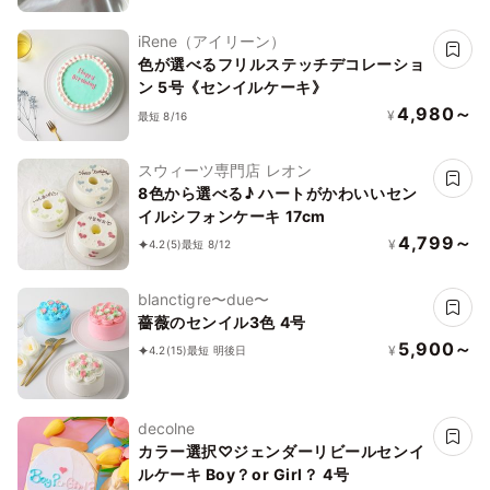
iRene（アイリーン）
色が選べるフリルステッチデコレーショ
ン 5号《センイルケーキ》
4,980～
¥
最短 8/16
スウィーツ専門店 レオン
8色から選べる♪ ハートがかわいいセン
イルシフォンケーキ 17cm
4,799～
¥
4.2
(5)
最短 8/12
blanctigre〜due〜
薔薇のセンイル3色 4号
5,900～
¥
4.2
(15)
最短 明後日
decolne
カラー選択♡ジェンダーリビールセンイ
ルケーキ Boy？or Girl？ 4号