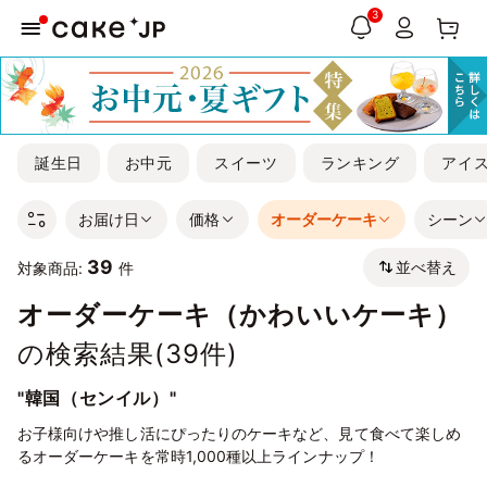
3
誕生日
お中元
スイーツ
ランキング
アイ
お届け日
価格
オーダーケーキ
シーン
39
並べ替え
対象商品:
件
オーダーケーキ（かわいいケーキ）
の検索結果(
39
件)
"韓国（センイル）"
お子様向けや推し活にぴったりのケーキなど、見て食べて楽しめ
るオーダーケーキを常時1,000種以上ラインナップ！