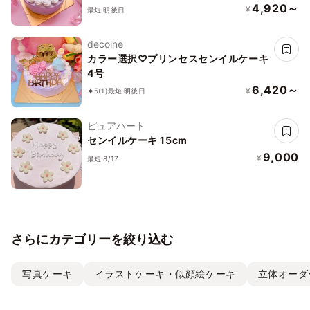
4,920～
¥
最短 明後日
decolne
カラー選択♡プリンセスセンイルケーキ
4号
6,420～
¥
5
(1)
最短 明後日
ピュアハート
センイルケーキ 15cm
9,000
¥
最短 8/17
さらにカテゴリーを絞り込む
写真ケーキ
イラストケーキ・似顔絵ケーキ
立体オーダ