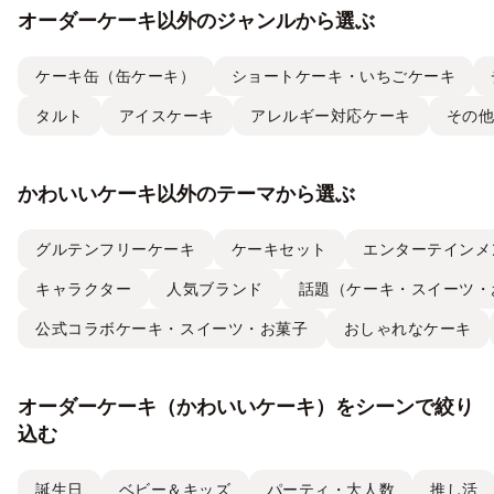
オーダーケーキ以外のジャンルから選ぶ
ケーキ缶（缶ケーキ）
ショートケーキ・いちごケーキ
タルト
アイスケーキ
アレルギー対応ケーキ
その
かわいいケーキ以外のテーマから選ぶ
グルテンフリーケーキ
ケーキセット
エンターテインメ
キャラクター
人気ブランド
話題（ケーキ・スイーツ・
公式コラボケーキ・スイーツ・お菓子
おしゃれなケーキ
オーダーケーキ（かわいいケーキ）をシーンで絞り
込む
誕生日
ベビー＆キッズ
パーティ・大人数
推し活