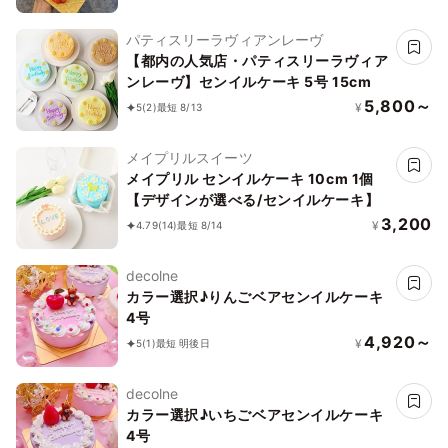
パティスリーラヴィアンレーヴ
【都内の人気店・パティスリーラヴィア
ンレーヴ】センイルケーキ 5号 15cm
5,800～
¥
5
(2)
最短 8/13
メイプリルスイーツ
メイプリル センイルケーキ 10cm 1個
【デザインが選べる/センイルケーキ】
3,200
¥
4.79
(14)
最短 8/14
decolne
カラー選択♪りんごベアセンイルケーキ
4号
4,920～
¥
5
(1)
最短 明後日
decolne
カラー選択♪いちごベアセンイルケーキ
4号