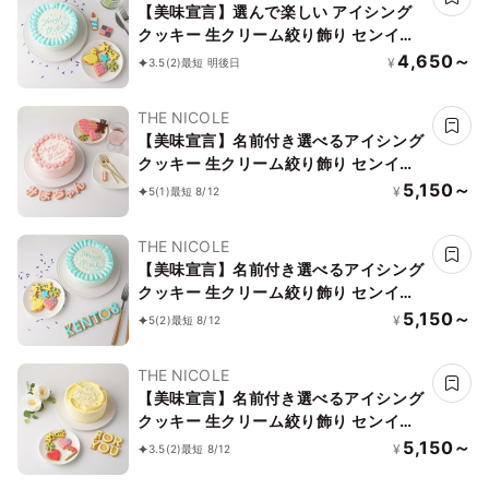
【美味宣言】選んで楽しい アイシング
クッキー 生クリーム絞り飾り センイル
ケーキ（青） クリームカラーは5色から
4,650～
¥
3.5
(2)
最短 明後日
選べます 4号
THE NICOLE
【美味宣言】名前付き選べるアイシング
クッキー 生クリーム絞り飾り センイル
ケーキ（赤） クリームカラーは5色から
5,150～
¥
5
(1)
最短 8/12
選べます 4号
THE NICOLE
【美味宣言】名前付き選べるアイシング
クッキー 生クリーム絞り飾り センイル
ケーキ（青） クリームカラーは5色から
5,150～
¥
5
(2)
最短 8/12
選べます 4号
THE NICOLE
【美味宣言】名前付き選べるアイシング
クッキー 生クリーム絞り飾り センイル
ケーキ（黄） クリームカラーは5色から
5,150～
¥
3.5
(2)
最短 8/12
選べます 4号