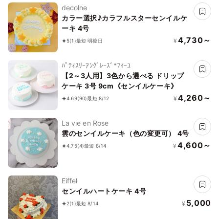
decolne
カラー選択♪カラフルスターセンイルケ
ーキ 4号
4,730～
¥
5
(1)
最短 明後日
ﾊﾟﾃｨｽﾘｰｱﾝｸﾞﾚｰｽﾞ*ﾌｨｰﾕ
【2～3人用】3色から選べる ドリップ
ケーキ 3号 9cm《センイルケーキ》
4,260～
¥
4.69
(90)
最短 8/12
La vie en Rose
雲のセンイルケーキ（色の変更可） 4号
4,600～
¥
4.75
(4)
最短 8/14
Eiffel
センイルハートケーキ 4号
5,000
¥
2
(1)
最短 8/14