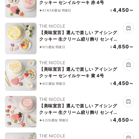
クッキー センイルケーキ 赤 4号
4,450～
¥
4.14
(14)
最短 明後日
THE NICOLE
【美味宣言】選んで楽しい アイシング
クッキー 生クリーム絞り飾り センイル
ケーキ（黄） クリームカラーは5色から
4,650～
¥
5
(1)
最短 明後日
選べます 4号
THE NICOLE
【美味宣言】選んで楽しい アイシング
クッキー センイルケーキ 黄 4号
4,450～
¥
4
(2)
最短 明後日
THE NICOLE
【美味宣言】選んで楽しい アイシング
クッキー 生クリーム絞り飾り センイル
ケーキ（赤） クリームカラーは5色から
4,650～
¥
4.2
(5)
最短 明後日
選べます 4号
THE NICOLE