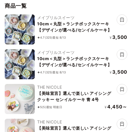
商品一覧
メイプリルスイーツ
10cm＜丸型＞ランチボックスケーキ
【デザインが選べる/センイルケーキ】
3,500
¥
4.7
(325)
最短 8/13
PR
メイプリルスイーツ
10cm＜丸型＞ランチボックスケーキ
【デザインが選べる/センイルケーキ】
3,500
¥
4.7
(325)
最短 8/13
THE NICOLE
【美味宣言】選んで楽しい アイシング
クッキー センイルケーキ 青 4号
4,450～
¥
5
(5)
最短 明後日
THE NICOLE
【美味宣言】選んで楽しい アイシング