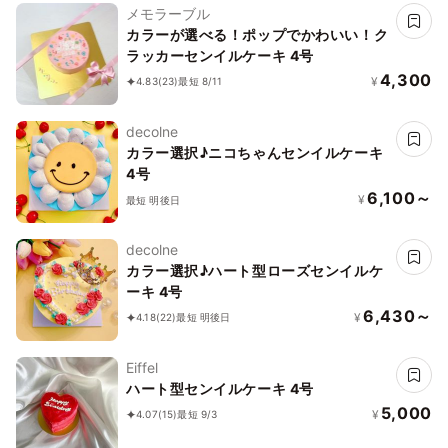
メモラーブル
カラーが選べる！ポップでかわいい！ク
ラッカーセンイルケーキ 4号
4,300
¥
4.83
(23)
最短 8/11
decolne
カラー選択♪ニコちゃんセンイルケーキ
4号
6,100～
¥
最短 明後日
decolne
カラー選択♪ハート型ローズセンイルケ
ーキ 4号
6,430～
¥
4.18
(22)
最短 明後日
Eiffel
ハート型センイルケーキ 4号
5,000
¥
4.07
(15)
最短 9/3