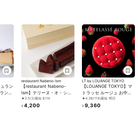
restaurant Nabeno-Ism
LT by LOUANGE TOKYO
シュラン
【restaurant Nabeno-
【LOUANGE TOKYO】マ
ラン
Ism】テリーヌ・オ・ショ
トラッセ ルージュ お中元
3.5
(2)
最短 8/14
4.38
(114)
最短 明日
品バスク
コラ 七味唐辛子
2026
4,200
9,360
¥
¥