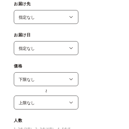
お届け先
お届け日
価格
〜
人数
1~2名(3号)、2~3名(4号)、4~5名(5