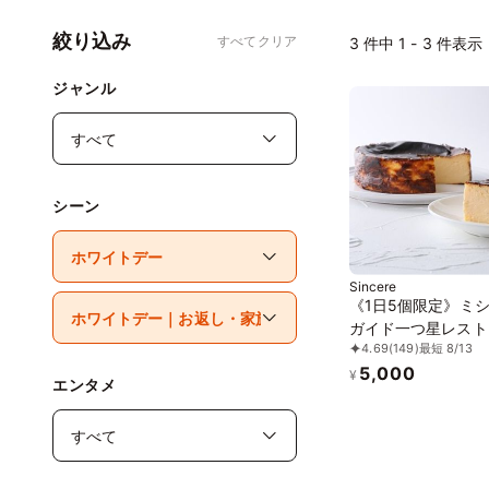
絞り込み
すべてクリア
3
件中 1 - 3 件表示
ジャンル
シーン
Sincere
《1日5個限定》ミ
ガイド一つ星レスト
4.69
(149)
最短 8/13
「Sincere」の絶
5,000
チーズケーキ
¥
エンタメ