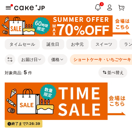
3
タイムセール
誕生日
お中元
スイーツ
ラ
お届け日
価格
ショートケーキ・いちごケーキ
5
並べ替え
対象商品:
件
終了まで
7:26:38