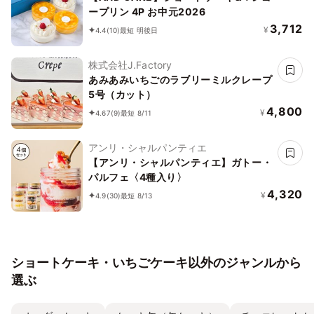
ープリン 4P お中元2026
3,712
¥
4.4
(10)
最短 明後日
株式会社J.Factory
あみあみいちごのラブリーミルクレープ
5号（カット）
4,800
¥
4.67
(9)
最短 8/11
アンリ・シャルパンティエ
【アンリ・シャルパンティエ】ガトー・
パルフェ〈4種入り〉
4,320
¥
4.9
(30)
最短 8/13
ショートケーキ・いちごケーキ以外のジャンルから
選ぶ