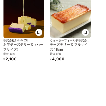
株式会社SHI-MIZU
ウォーターフィールド株式会
社 Cheesecake plus
お芋チーズテリーヌ（ハー
チーズテリーヌ フルサイ
フサイズ）
ズ 18cm
最短 8/15
最短 8/16
2,100
4,900
¥
¥