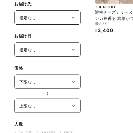
お届け先
THE NICOLE
濃幸チーズテリーヌ 〜
ンカ豆香る 濃厚か
最短 8/12
かなチーズテリーヌ
3,400
ルテンフリー
¥
お届け日
価格
〜
人数
1~2名(3号)、2~3名(4号)、4~5名(5