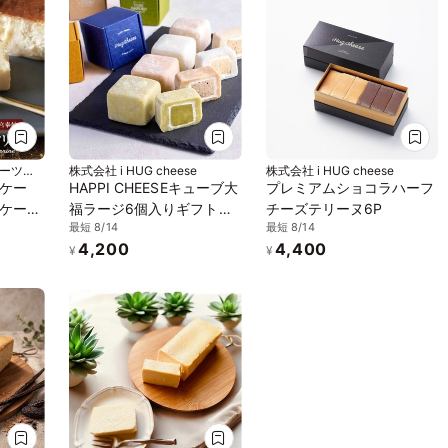
スイーツカ
株式会社 i HUG cheese
株式会社 i HUG cheese
ケー
HAPPI CHEESEキューブ大
プレミアムショコラハーフ
ケーキ
福ラージ6個入りギフト
チーズテリーヌ6P
最短 8/14
最短 8/14
フリ
BOX
4,200
4,400
テリー
¥
¥