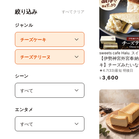
絞り込み
すべてクリア
ジャンル
sweets cafe Halu. 
フェハル
【伊勢神宮外宮奉納
キ】チーズみたいな
4.7
(33)
最短 明後日
280ｇ、［グルテン
シーン
3,600
ー］魔法の チーズ
¥
ヌ チーズケーキ お中元
2026
エンタメ