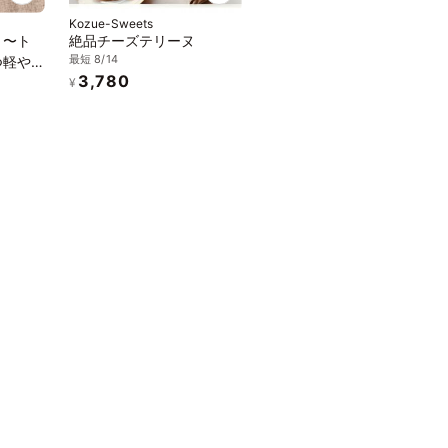
Kozue-Sweets
ト
絶品チーズテリーヌ
最短 8/14
つ軽や
3,780
〜 グ
¥