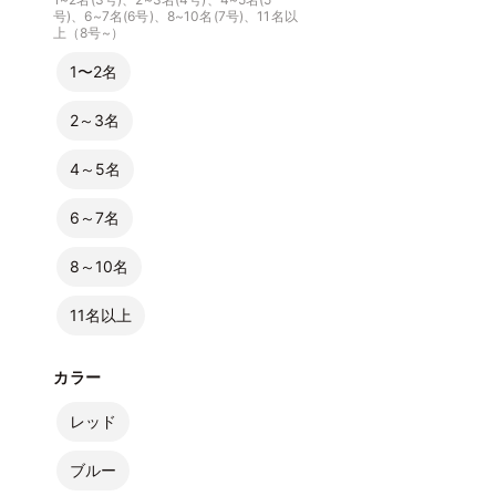
号)、6~7名(6号)、8~10名(7号)、11名以
上（8号~）
1〜2名
2～3名
4～5名
6～7名
8～10名
11名以上
カラー
レッド
ブルー