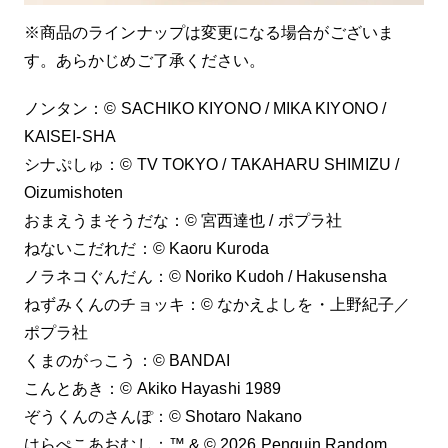
※商品のラインナップは変更になる場合がございま
す。あらかじめご了承ください。
ノンタン：© SACHIKO KIYONO / MIKA KIYONO /
KAISEI-SHA
シナぷしゅ：© TV TOKYO / TAKAHARU SHIMIZU /
Oizumishoten
おまえうまそうだな：© 宮西達也 / ポプラ社
ねないこだれだ：© Kaoru Kuroda
ノラネコぐんだん：© Noriko Kudoh / Hakusensha
ねずみくんのチョッキ：© なかえよしを・上野紀子／
ポプラ社
くまのがっこう：© BANDAI
こんとあき：©︎ Akiko Hayashi 1989
ぞうくんのさんぽ：©︎ Shotaro Nakano
はらぺこあおむし：™ & © 2026 Penguin Random