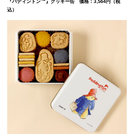
『パディントン™』クッキー缶 価格：3,564円（税
込）