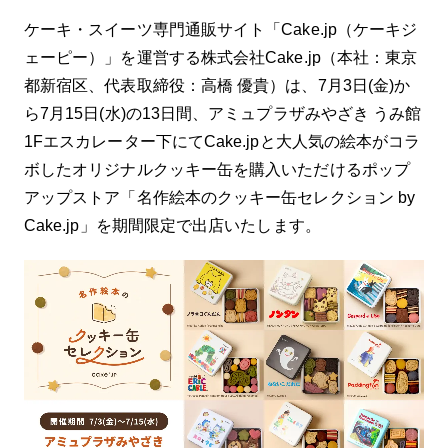
ティキャンディ。 シーグラスキャンディは全
部で10種類！ ◎ラインナップ◎ ・ルフィー
ケーキ・スイーツ専門通販サイト「Cake.jp（ケーキジ
・ゾロ ・ナミ ・ウソップ ・サンジ ・チョッ
ェーピー）」を運営する株式会社Cake.jp（本社：東京
パー ・ロビン ・フランキー ・ブルック ・ジ
都新宿区、代表取締役：高橋 優貴）は、7月3日(金)か
ンベエ シーグラスキャンディは様々なシーン
でご利用いただけます。 ・贅沢なおやつ時間
ら7月15日(水)の13日間、アミュプラザみやざき うみ館
に ・誕生日や記念日のプレゼントとして ・
1Fエスカレーター下にてCake.jpと大人気の絵本がコラ
パーティーやイベントのデザートとして ・
ボしたオリジナルクッキー缶を購入いただけるポップ
ONE PIECEが好きなご友人やご家族へのサ
プライズギフトとして ぜひお手に取ってお楽
アップストア「名作絵本のクッキー缶セレクション by
しみください！ 『ONE PIECE』コラボ商
Cake.jp」を期間限定で出店いたします。
品はこちら＞ 尾田栄一郎集英社・フジテレ
ビ・東映アニメーション ※配送エリアによっ
て、お届け日が異なる場合がございます。 ※
商品によって発送元・発送方法が異なるた
め、各商品ごとに送料が発生します。