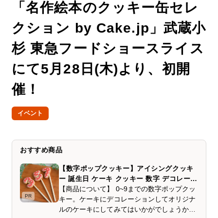
「名作絵本のクッキー缶セレ
クション by Cake.jp」武蔵小
杉 東急フードショースライス
にて5月28日(木)より、初開
催！
イベント
おすすめ商品
【数字ポップクッキー】アイシングクッキ
ー 誕生日 ケーキ クッキー 数字 デコレーシ
ョンケーキ オリジナルケーキ かわいい お
【商品について】 0~9までの数字ポップクッ
PR
菓子 推し活 推しケーキ
キー。ケーキにデコレーションしてオリジナ
ルのケーキにしてみてはいかがでしょうか？