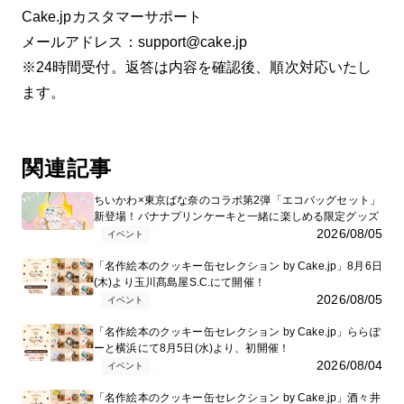
Cake.jpカスタマーサポート
メールアドレス：support@cake.jp
※24時間受付。返答は内容を確認後、順次対応いたし
ます。
関連記事
ちいかわ×東京ばな奈のコラボ第2弾「エコバッグセット」
新登場！バナナプリンケーキと一緒に楽しめる限定グッズ
2026/08/05
イベント
「名作絵本のクッキー缶セレクション by Cake.jp」8月6日
(木)より玉川髙島屋S.C.にて開催！
2026/08/05
イベント
「名作絵本のクッキー缶セレクション by Cake.jp」ららぽ
ーと横浜にて8月5日(水)より、初開催！
2026/08/04
イベント
「名作絵本のクッキー缶セレクション by Cake.jp」酒々井