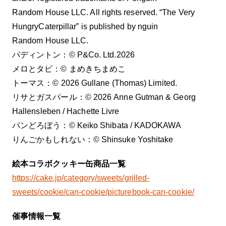
Random House LLC. All rights reserved. “The Very
HungryCaterpillar” is published by nguin
Random House LLC.
パディントン：© P&Co. Ltd.2026
メロとタビ：©︎ まめきちまめこ
トーマス：© 2026 Gullane (Thomas) Limited.
リサとガスパール：©︎ 2026 Anne Gutman & Georg
Hallensleben / Hachette Livre
パンどろぼう：©︎ Keiko Shibata / KADOKAWA
りんごかもしれない：©︎ Shinsuke Yoshitake
絵本コラボクッキー缶商品一覧
https://cake.jp/category/sweets/grilled-
sweets/cookie/can-cookie/picturebook-can-cookie/
催事情報一覧