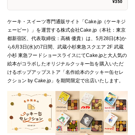
価格は一個単位です。デザインは赤色＋白ド
¥350
ット。 【発送について】 ご注文いただいた
タイミングによって当日〜2日以内(当店営業
日)の発送となります。 【大量注文につい
ケーキ・スイーツ専門通販サイト「Cake.jp（ケーキジ
て】 一度お問い合わせよりご連絡くださいま
ェーピー）」を運営する株式会社Cake.jp（本社：東京
せ。 【色・形について】 当店では１つ１つ
都新宿区、代表取締役：高橋 優貴）は、5月28日(木)か
心を込めて手作りしています。色や形が異な
る場合がございます。予めご了承下さい。
ら6月3日(水)の7日間、武蔵小杉東急スクエア 2F 武蔵
【キャンセル・ご返品について】 当店のクッ
小杉 東急フードショースライスにてCake.jpと大人気の
キーは全て手作業でお作りしております。色
絵本がコラボしたオリジナルクッキー缶を購入いただ
味のイメージ違いなどによる返品交換・キャ
ンセルはいかなる場合もお受けできません。
けるポップアップストア「名作絵本のクッキー缶セレ
ご了承いただきご注文をお願い致します。
クション by Cake.jp」を期間限定で出店いたします。
【配送時の破損に関しまして】 お客様へ配送
中、万が一商品が破損してしまった場合は当
店にて代替え品をご用意致します。恐れ入り
ますが破損商品を開封時の状態でそのまま保
管していただき、当店にご連絡いただきます
ようお願い申し上げます。 ※代替品のご用意
は、当店生産スケジュールによって生産を行
いますので、ご利用日よりお早目のご注文を
賜りますようお願い申し上げます。 【明細書