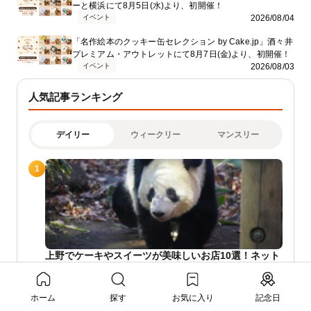
ーと横浜にて8月5日(水)より、初開催！
イベント
2026/08/04
「名作絵本のクッキー缶セレクション by Cake.jp」酒々井
プレミアム・アウトレットにて8月7日(金)より、初開催！
イベント
2026/08/03
人気記事ランキング
デイリー
ウィークリー
マンスリー
1
上野でケーキやスイーツが美味しいお店10選！ネット
注文が可能なお店も有
インタビュー
ホーム
探す
お気に入り
記念日
【お土産におすすめ】人気のもみじ饅頭専門店5
2