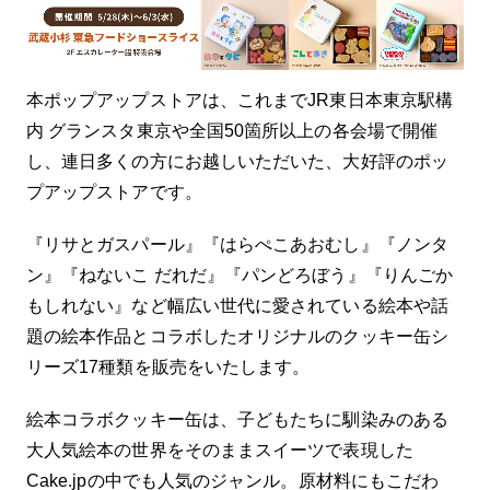
及び領収について】 明細書・領収書に関しま
して当店による発行は行っておりませんので
ご了承くださいませ。 【配送について】 当
店は地球環境の観点より、リサイクル資材を
本ポップアップストアは、これまでJR東日本東京駅構
利用しての梱包を行っております。
内 グランスタ東京や全国50箇所以上の各会場で開催
し、連日多くの方にお越しいただいた、大好評のポッ
プアップストアです。
『リサとガスパール』『はらぺこあおむし』『ノンタ
ン』『ねないこ だれだ』『パンどろぼう』『りんごか
もしれない』など幅広い世代に愛されている絵本や話
題の絵本作品とコラボしたオリジナルのクッキー缶シ
リーズ17種類を販売をいたします。
絵本コラボクッキー缶は、子どもたちに馴染みのある
大人気絵本の世界をそのままスイーツで表現した
Cake.jpの中でも人気のジャンル。原材料にもこだわ