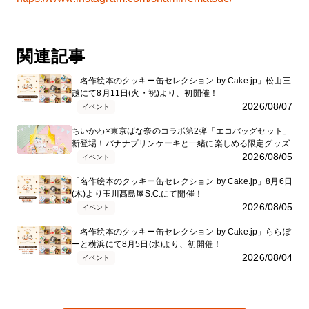
関連記事
「名作絵本のクッキー缶セレクション by Cake.jp」松山三
越にて8月11日(火・祝)より、初開催！
2026/08/07
イベント
ちいかわ×東京ばな奈のコラボ第2弾「エコバッグセット」
新登場！バナナプリンケーキと一緒に楽しめる限定グッズ
2026/08/05
イベント
「名作絵本のクッキー缶セレクション by Cake.jp」8月6日
(木)より玉川髙島屋S.C.にて開催！
2026/08/05
イベント
「名作絵本のクッキー缶セレクション by Cake.jp」ららぽ
ーと横浜にて8月5日(水)より、初開催！
2026/08/04
イベント