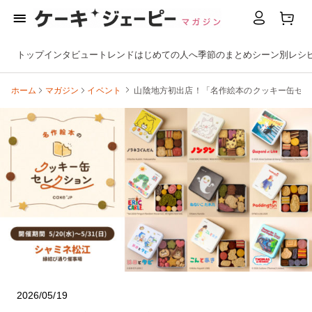
トップ
インタビュー
トレンド
はじめての人へ
季節のまとめ
シーン別
レシ
ホーム
マガジン
イベント
山陰地方初出店！「名作絵本のクッキー缶セレクショ
2026/05/19