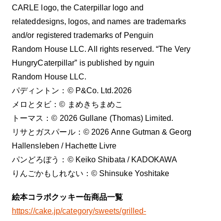
CARLE logo, the Caterpillar logo and
relateddesigns, logos, and names are trademarks
and/or registered trademarks of Penguin
Random House LLC. All rights reserved. “The Very
HungryCaterpillar” is published by nguin
Random House LLC.
パディントン：© P&Co. Ltd.2026
メロとタビ：©︎ まめきちまめこ
トーマス：© 2026 Gullane (Thomas) Limited.
リサとガスパール：©︎ 2026 Anne Gutman & Georg
Hallensleben / Hachette Livre
パンどろぼう：©︎ Keiko Shibata / KADOKAWA
りんごかもしれない：©︎ Shinsuke Yoshitake
絵本コラボクッキー缶商品一覧
https://cake.jp/category/sweets/grilled-