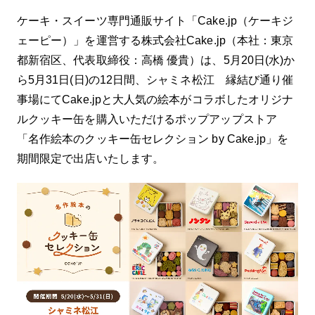
キャンディ。 シーグラスキャンディは全部で
10種類！ ◎ラインナップ◎ ・ルフィー ・ゾ
ケーキ・スイーツ専門通販サイト「Cake.jp（ケーキジ
ロ ・ナミ ・ウソップ ・サンジ ・チョッパー
ェーピー）」を運営する株式会社Cake.jp（本社：東京
・ロビン ・フランキー ・ブルック ・ジンベ
都新宿区、代表取締役：高橋 優貴）は、5月20日(水)か
エ シーグラスキャンディは様々なシーンでご
利用いただけます。 ・贅沢なおやつ時間に
ら5月31日(日)の12日間、シャミネ松江 縁結び通り催
・誕生日や記念日のプレゼントとして ・パー
事場にてCake.jpと大人気の絵本がコラボしたオリジナ
ティーやイベントのデザートとして ・ONE
ルクッキー缶を購入いただけるポップアップストア
PIECEが好きなご友人やご家族へのサプライ
ズギフトとして ぜひお手に取ってお楽しみく
「名作絵本のクッキー缶セレクション by Cake.jp」を
ださい！ 『ONE PIECE』コラボ商品はこ
期間限定で出店いたします。
ちら＞ 尾田栄一郎集英社・フジテレビ・東映
アニメーション ※配送エリアによって、お届
け日が異なる場合がございます。 ※商品によ
って発送元・発送方法が異なるため、各商品
ごとに送料が発生します。