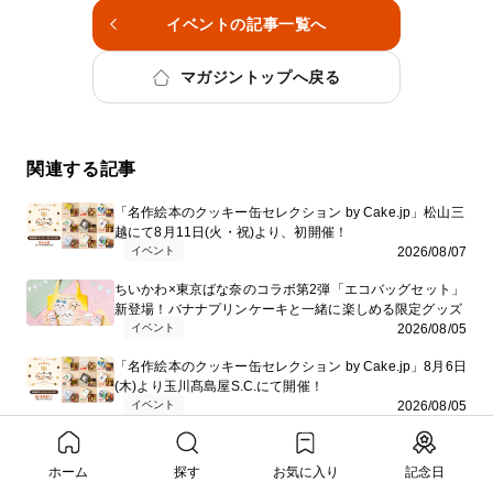
イベントの記事一覧へ
マガジントップへ戻る
関連する記事
「名作絵本のクッキー缶セレクション by Cake.jp」松山三
越にて8月11日(火・祝)より、初開催！
イベント
2026/08/07
ちいかわ×東京ばな奈のコラボ第2弾「エコバッグセット」
新登場！バナナプリンケーキと一緒に楽しめる限定グッズ
イベント
2026/08/05
「名作絵本のクッキー缶セレクション by Cake.jp」8月6日
(木)より玉川髙島屋S.C.にて開催！
イベント
2026/08/05
「名作絵本のクッキー缶セレクション by Cake.jp」ららぽ
ーと横浜にて8月5日(水)より、初開催！
ホーム
探す
お気に入り
記念日
イベント
2026/08/04