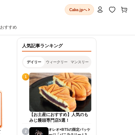
Cake.jpへ
おすすめ
人気記事ランキング
デイリー
ウィークリー
マンスリー
1
【お土産におすすめ】人気のも
みじ饅頭専門店5選！
オレオ×BTSの限定パッケ
て
2
ージ「バニラクリーム36