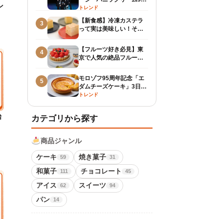
ン
枚」が8月3日発売開始！
トレンド
【新食感】冷凍カステラ
3
って実は美味しい！そし
て長持ち
【フルーツ好き必見】東
4
京で人気の絶品フルーツ
タルト
モロゾフ95周年記念「エ
5
ダムチーズケーキ」3日間
限定復活販売と人気復刻
トレンド
プリンも登場
始
カテゴリから探す
商品ジャンル
ケーキ
焼き菓子
59
31
和菓子
チョコレート
111
45
アイス
スイーツ
62
94
パン
14