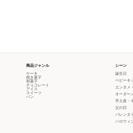
商品ジャンル
シーン
ケーキ
誕生日
焼き菓子
ベビーキ
和菓子
チョコレート
エンタメ・
アイス
スイーツ
オーダー
パン
手土産・
父の日
バレンタ
ハロウィ