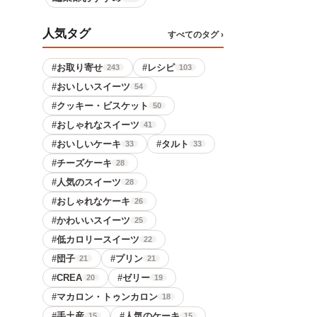
人気タグ
すべてのタグ ›
#
お取り寄せ
#
レシピ
243
103
#
おいしいスイーツ
54
#
クッキー・ビスケット
50
#
おしゃれなスイーツ
41
#
おいしいケーキ
#
タルト
33
33
#
チーズケーキ
28
#
人気のスイーツ
28
#
おしゃれなケーキ
26
#
かわいいスイーツ
25
#
低カロリースイーツ
22
#
団子
#
プリン
21
21
#
CREA
#
ゼリー
20
19
#
マカロン・トゥンカロン
18
#
手土産
#
人気のケーキ
15
15