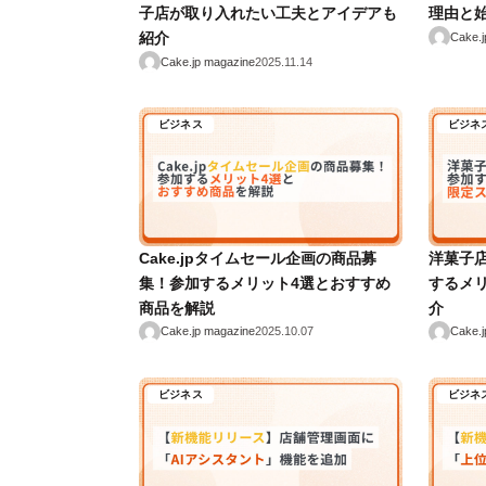
子店が取り入れたい工夫とアイデアも
理由と
紹介
Cake.j
Cake.jp magazine
2025.11.14
ビジネス
ビジネ
Cake.jpタイムセール企画の商品募
洋菓子
集！参加するメリット4選とおすすめ
するメ
商品を解説
介
Cake.jp magazine
2025.10.07
Cake.j
ビジネス
ビジネ