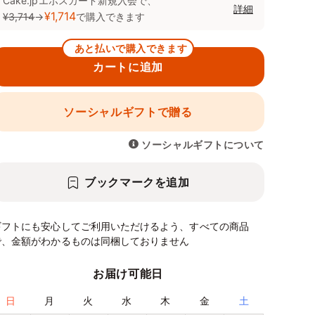
Cake.jpエポスカード新規入会で、
詳細
¥1,714
¥3,714
→
で購入できます
あと払いで購入できます
カートに追加
ソーシャルギフトで贈る
ソーシャルギフトについて
ブックマークを追加
ギフトにも安心してご利用いただけるよう、すべての商品
で、金額がわかるものは同梱しておりません
お届け可能日
日
月
火
水
木
金
土