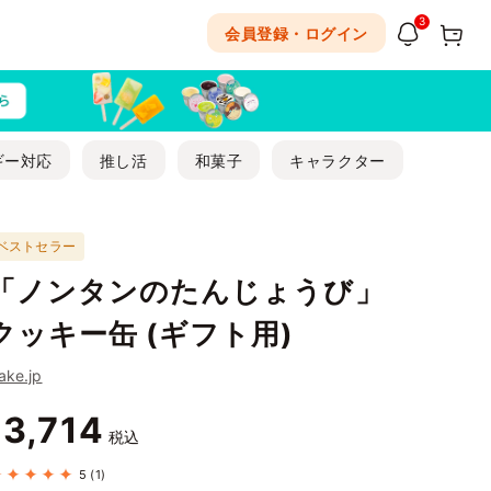
3
会員登録・ログイン
ギー対応
推し活
和菓子
キャラクター
ベストセラー
「ノンタンのたんじょうび」
クッキー缶 (ギフト用)
ake.jp
3,714
¥
税込
5
(1)