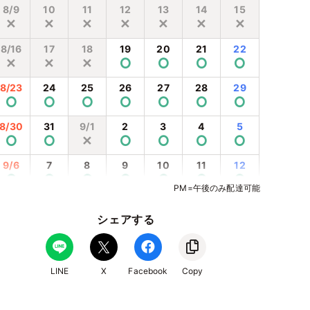
8/9
10
11
12
13
14
15
✕
✕
✕
✕
✕
✕
✕
8/16
17
18
19
20
21
22
✕
✕
✕
⭘
⭘
⭘
⭘
8/23
24
25
26
27
28
29
⭘
⭘
⭘
⭘
⭘
⭘
⭘
8/30
31
9/1
2
3
4
5
⭘
⭘
✕
⭘
⭘
⭘
⭘
9/6
7
8
9
10
11
12
⭘
⭘
⭘
⭘
⭘
⭘
⭘
PM=午後のみ配達可能
9/13
14
15
16
17
18
19
⭘
⭘
⭘
⭘
⭘
⭘
⭘
シェアする
9/20
21
22
23
24
25
26
⭘
⭘
✕
✕
✕
⭘
⭘
LINE
X
Facebook
Copy
9/27
28
29
30
10/1
2
3
⭘
⭘
⭘
⭘
⭘
⭘
⭘