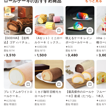
ロールケーキのおすすめ商品
もっと見る
PR
【GODIVA】【送料
《Aセット》ミニロー
映えるケーキ レイン
irin
込】ゴディバ チョコ
ルケーキ ミックスア
ボーロールケーキ 練
種ロー
レートロールケーキ
ソート5種
乳クリーム 16cm
キット
4.7
(30)
4.82
(38)
5
(3)
4.64
(
お中元2026
最短 8/14
最短 8/13
最短 8/19
最短 8/1
3,510
1,500
3,480
3,6
¥
¥
¥
¥
プレミアムホワイトロ
ミカド珈琲 旧軽モカ
【最高傑作のロールケ
フルー
ールケーキ
ロールケーキ
ーキ】達成（たつな
1本入
6.5×8.5×16cm roll-
り）ロール 18cm
4.25
(16)
4.83
(6)
4.7
(30)
4.81
(
white
最短 明後日
最短 8/20
最短 明後日
最短 8/1