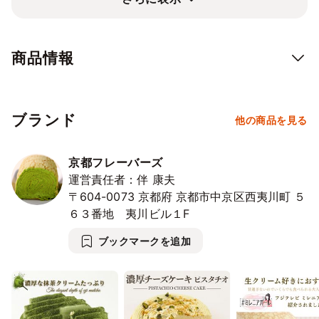
・贈り物として大人気
誕生日やお歳暮などのギフトとしても大変喜ばれています。高級
感のある見た目と、丁寧に作り上げられた味わいが、特別な日の
商品情報
贈り物としてぴったりです。
大切な人への贈り物やご自身へのご褒美に、ぜひ一度お試しくだ
さい！
ブランド
他の商品を見る
京都フレーバーズ
運営責任者：伴 康夫
〒604-0073
京都府
京都市中京区西夷川町
５
６３番地 夷川ビル１F
ブックマークを追加