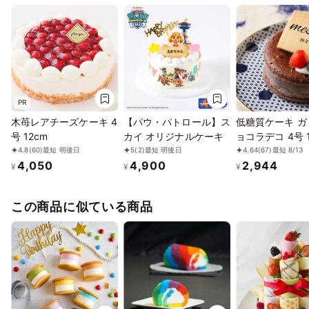
PR
木苺レアチーズケーキ 4
【パウ・パトロール】ス
低糖質ケーキ ガ
号 12cm
カイ オリジナルケーキ
ョコラデコ 4号 1
4.8
(60)
最短 明後日
5
(2)
最短 明後日
4.64
(67)
最短 8/13
4,050
4,900
2,944
¥
¥
¥
この商品に似ている商品