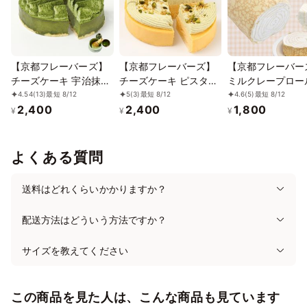
【京都フレーバーズ】
【京都フレーバーズ】
【京都フレーバー
チーズケーキ 宇治抹茶
チーズケーキ ピスタチ
ミルクレープロー
誕生日プレゼント 贈り
オ 誕生日プレゼント 贈
レーン 誕生日プ
4.54
(13)
最短 8/12
5
(3)
最短 8/12
4.6
(5)
最短 8/12
2,400
2,400
1,800
物 お中元2026
り物 お中元2026
ト 贈り物に最適 お中元
¥
¥
¥
2026
よくある質問
送料はどれくらいかかりますか？
配送方法はどういう方法ですか？
サイズを教えてください
この商品を見た人は、こんな商品も見ています