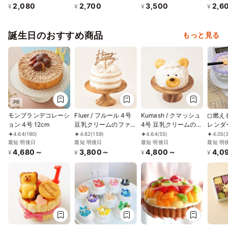
2,080
2,700
3,500
2,6
¥
¥
¥
¥
誕生日のおすすめ商品
もっと見る
PR
モンブランデコレーシ
Fluer / フルール 4号
Kumash / クマッシュ
◻︎燃
ョン 4号 12cm
豆乳クリームのファー
4号 豆乳クリームのス
レンダ
ストバースデーケーキ
マッシュケーキ グル
ェイケ
4.64
(190)
4.62
(159)
4.64
(55)
4.05
(
最短 明後日
ケーキトッパー付き
最短 明後日
テンフリー 小麦不使
最短 明後日
る10
最短 明
4,680～
3,800～
4,800～
4,0
グルテンフリー 小
用
ーキ｜
¥
¥
¥
¥
麦・乳不使用
日付と
プライ