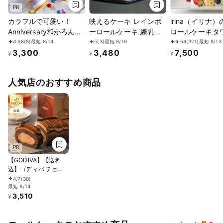
PR
カラフルで可愛い！
映えるケーキ レインボ
irina（イリナ）
Anniversary和かろん。
ーロールケーキ 練乳ク
ロールケーキタ
～ 6個セット2026
リーム 16cm
ト4段（25個入
4.88
(8)
最短 8/14
5
(3)
最短 8/19
4.64
(321)
最短 8/13
3,300
3,480
7,500
¥
¥
¥
人気店のおすすめ商品
PR
【GODIVA】【送料
込】ゴディバ チョコ
レートロールケーキ
4.7
(30)
お中元2026
最短 8/14
3,510
¥