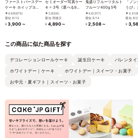
ファーストバースデー
セミオーダー写真ケー
鬼盛りフルーツタルト
「ノン
ケーキ ホイップヨー
キ✧ 3号《選べる9色
フルーツ400g 5号
うび」
グルトクリーム 3号
｜プリントケーキ｜セ
4.69
(675)
3.83
(6)
4.6
(317)
4.31
(
9cm
最短 8/13
ンイルケーキ｜リボン
最短 明後日
最短 8/14
最短 8/2
3,900～
4,890～
2,508～
3,5
｜薔薇｜お好きなお写
¥
¥
¥
¥
真と数字で✧》
この商品に似た商品を探す
デコレーションロールケーキ
誕生日ケーキ
バレンタイ
ホワイトデー｜ケーキ
ホワイトデー｜スイーツ・お菓子
お中元・夏ギフト｜スイーツ・お菓子