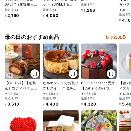
SALTY（化粧箱入
ット（SWEET＆
らバタ
最短 8/14
り）
SALTY）化粧箱入り
8個入
1,296
最短 8/14
最短 8/14
4
(1)
¥
最短 8/2
2,160
4,050
¥
¥
4,1
¥
母の日のおすすめ商品
もっと見る
PR
【GODIVA】【送料
ヒルナンデスでお取り
BEST Patisserie受賞
【都内
込】ゴディバ チョコ
寄せスイーツ1位を獲
【Cake.jp Award
ィスリ
レートロールケーキ
得！誕生日に 熟成で
2026 ー誕生日ケーキ
ーヴ】
4.7
(30)
4.85
(319)
4.76
(25)
4.74
(
お中元2026
最短 8/13
旨味成分約2倍！グル
最短 8/18
部門ー】 【神戸洋藝
最短 8/15
ショー
最短 8/1
3,510
4,400
4,320
5,4
テンフリーの「熟成バ
菓子ボックサン】ショ
¥
¥
¥
¥
スクチーズケーキ」
コラ・フルール・レリ
誕生日プレゼント
ーフ 4号 誕生日