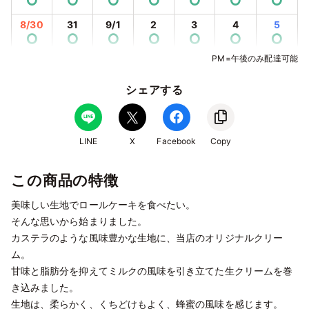
⭘
⭘
⭘
⭘
⭘
⭘
⭘
8/30
31
9/1
2
3
4
5
⭘
⭘
⭘
⭘
⭘
⭘
⭘
PM=午後のみ配達可能
9/6
7
8
9
10
11
12
⭘
⭘
⭘
⭘
⭘
⭘
⭘
シェアする
9/13
14
15
16
17
18
19
⭘
⭘
⭘
⭘
⭘
⭘
⭘
9/20
21
22
23
24
25
26
LINE
X
Facebook
Copy
⭘
⭘
⭘
⭘
⭘
⭘
⭘
この商品の特徴
9/27
28
29
30
10/1
2
3
⭘
⭘
⭘
⭘
⭘
⭘
⭘
美味しい生地でロールケーキを食べたい。
10/4
5
6
7
8
9
10
そんな思いから始まりました。
⭘
⭘
⭘
⭘
⭘
⭘
⭘
カステラのような風味豊かな生地に、当店のオリジナルクリー
ム。
10/11
12
13
14
15
16
17
⭘
⭘
⭘
⭘
⭘
⭘
⭘
甘味と脂肪分を抑えてミルクの風味を引き立てた生クリームを巻
き込みました。
10/18
19
20
21
22
23
24
生地は、柔らかく、くちどけもよく、蜂蜜の風味を感じます。