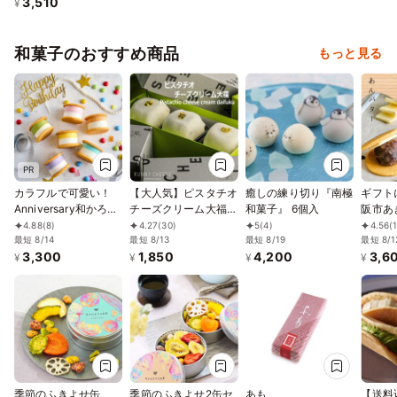
3,510
¥
和菓子のおすすめ商品
もっと見る
PR
カラフルで可愛い！
【大人気】ピスタチオ
癒しの練り切り『南極
ギフト
Anniversary和かろ
チーズクリーム大福 3
和菓子』 6個入
阪市あ
ん。～ 6個セット
個入
リ優秀賞
4.88
(8)
4.27
(30)
5
(4)
4.56
(
2026
最短 8/14
最短 8/13
最短 8/19
ィアで
最短 8/1
3,300
1,850
4,200
3,6
き 和
¥
¥
¥
¥
かろん
中元20
季節のふきよせ缶
季節のふきよせ2缶セ
あも
【送料