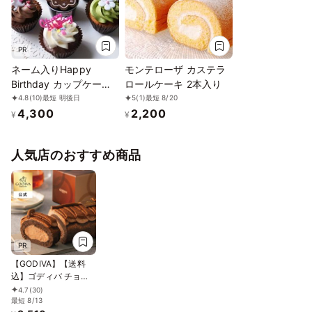
PR
ネーム入りHappy
モンテローザ カステラ
Birthday カップケーキ
ロールケーキ 2本入り
Box 誕生日プレゼント
4.8
(10)
最短 明後日
5
(1)
最短 8/20
4,300
2,200
¥
¥
人気店のおすすめ商品
PR
【GODIVA】【送料
込】ゴディバ チョコ
レートロールケーキ
4.7
(30)
お中元2026
最短 8/13