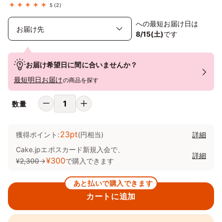
5
(2)
への最短お届け日は
8/15(土)
です
お届け希望日に間に合いませんか？
最短明日お届け
の商品を探す
数量
23pt
獲得ポイント:
(円相当)
詳細
Cake.jpエポスカード新規入会で、
詳細
¥300
¥2,300
→
で購入できます
あと払いで購入できます
カートに追加