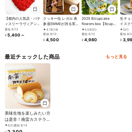
【都内の人気店・パテ
クッキー缶 レガル 表
2025 B/cupcake
生チョ
ィスリーラヴィアンレ
参道EMMEが誇る実力
flowers box【6cup
イスク
ーヴ】ハートのレッド
の一品
set box】/カップケー
号 15c
最短 8/13
4.78
(18)
4.59
(51)
5
(1)
ローズブーケケーキ5
最短 8/13
キ6個セット
最短 8/12
最短 8/2
5,400～
¥
4,500
4,980
3,9
号
¥
¥
¥
最近チェックした商品
もっと見る
美味生地を楽しみたい方
は是非！南蛮カステラロ
ールケーキ
5
(2)
最短 8/14
2,300