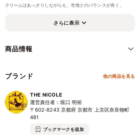
⭘
⭘
⭘
⭘
⭘
⭘
⭘
クリームはあっさりしながらも、生地とのバランスが良く、
10/25
26
27
28
29
30
31
食べた後も思わず、もう一つとなるようなロールケーキです。
⭘
⭘
⭘
⭘
⭘
⭘
⭘
さらに表示
11/1
2
3
4
5
6
7
⭘
⭘
⭘
⭘
⭘
⭘
⭘
11/8
9
10
11
12
13
14
商品情報
⭘
⭘
⭘
⭘
⭘
⭘
⭘
11/15
16
17
18
19
20
21
⭘
⭘
⭘
⭘
⭘
⭘
⭘
ブランド
他の商品を見る
11/22
23
24
25
26
27
28
⭘
⭘
⭘
⭘
⭘
⭘
⭘
THE NICOLE
11/29
30
12/1
2
3
4
5
運営責任者：堀口 明裕
⭘
⭘
⭘
⭘
⭘
⭘
⭘
〒602-8243
京都府
京都市
上京区奈良物町
12/6
7
8
9
10
11
12
481
⭘
⭘
⭘
⭘
⭘
⭘
⭘
ブックマークを追加
12/13
14
15
16
17
18
19