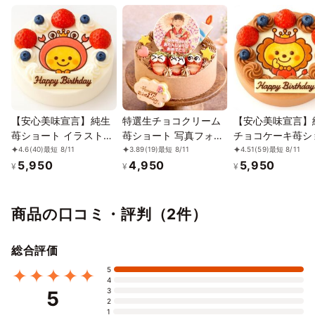
⭘
⭘
⭘
⭘
⭘
⭘
⭘
12/20
21
22
23
24
25
26
⭘
⭘
⭘
⭘
⭘
⭘
⭘
12/27
28
29
30
31
1/1
2
⭘
⭘
⭘
⭘
⭘
⭘
⭘
1/3
4
5
6
7
8
9
⭘
⭘
⭘
⭘
⭘
⭘
⭘
【安心美味宣言】純生
特選生チョコクリーム
【安心美味宣言】
苺ショート イラストケ
苺ショート 写真フォト
チョコケーキ苺シ
1/10
11
12
13
14
15
16
ーキ 4号 12cm ギフト
ケーキデコレーション
ト イラストケーキ
4.6
(40)
最短 8/11
3.89
(19)
最短 8/11
4.51
(59)
最短 8/11
⭘
⭘
⭘
⭘
⭘
⭘
⭘
5,950
4,950
5,950
に最適
4号 12cm 【お好きな
12cm ギフトに最
¥
¥
¥
イラストも人気です】
1/17
18
19
20
21
22
23
【当日OKです】
⭘
⭘
⭘
⭘
⭘
⭘
⭘
商品の口コミ・評判（2件）
1/24
25
26
27
28
29
30
⭘
⭘
⭘
⭘
⭘
⭘
⭘
総合評価
1/31
2/1
2
3
4
5
6
5
⭘
⭘
⭘
⭘
⭘
✕
✕
4
3
5
2/7
8
9
10
11
12
13
2
1