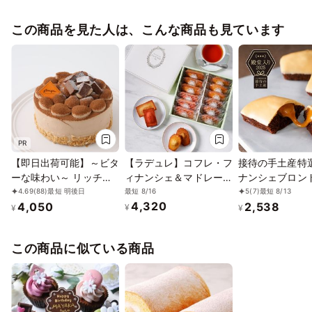
この商品を見た人は、こんな商品も見ています
PR
【即日出荷可能】～ビタ
【ラデュレ】コフレ・フ
接待の手土産特
ーな味わい～ リッチな
ィナンシェ＆マドレーヌ
ナンシェブロン
チョコレートケーキ 4号
12個入り
メル5個セット 
最短 8/16
4.69
(88)
最短 明後日
5
(7)
最短 8/13
4,320
4,050
2,538
12cm
2026
¥
¥
¥
この商品に似ている商品