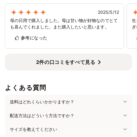
✕
✕
✕
✕
✕
✕
✕
2/14
15
16
17
18
19
20
2025/5/12
✕
✕
✕
✕
✕
✕
✕
母の日用で購入しました。母は甘い物が好物なのでとて
生
も喜んでくれました。また購入したいと思います。
ぎ
2/21
22
23
24
25
26
27
✕
✕
✕
✕
✕
✕
✕
参考になった
2/28
3/1
2
3
4
5
6
✕
✕
✕
✕
✕
✕
✕
2件の口コミをすべて見る
3/7
8
9
10
11
12
13
✕
✕
✕
✕
✕
✕
✕
3/14
15
16
17
18
19
20
✕
✕
✕
✕
✕
✕
✕
よくある質問
3/21
22
23
24
25
26
27
送料はどれくらいかかりますか？
✕
✕
✕
✕
✕
✕
✕
3/28
29
30
31
4/1
2
3
配送方法はどういう方法ですか？
✕
✕
✕
✕
✕
✕
✕
サイズを教えてください