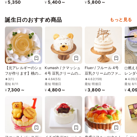
5,350
5,400～
5,800～
15cm
て7色からお選びいた
してい
¥
¥
¥
だけます♪
ふんわ
りとし
みいた
誕生日のおすすめ商品
もっと見る
クーベ
コ バ
お誕生
バーサリ
わひん
PR
【元アレルギーのシェ
Kumash / クマッシュ
Fluer / フルール 4号
◻︎燃
フが作ります】桃のシ
4号 豆乳クリームのス
豆乳クリームのファー
レンダ
ョートケーキ4号
マッシュケーキ グル
ストバースデーケーキ
ェイケ
3
(1)
4.64
(55)
4.62
(159)
4.05
(
（12cm）アレルギー
最短 8/11
テンフリー 小麦不使
最短 明後日
ケーキトッパー付き
最短 明後日
る10
最短 8/1
7,300～
4,800～
3,800～
4,0
対応ケーキ／ヴィーガ
用
グルテンフリー 小
ーキ｜
¥
¥
¥
¥
ン対応
麦・乳不使用
日付と
プライ