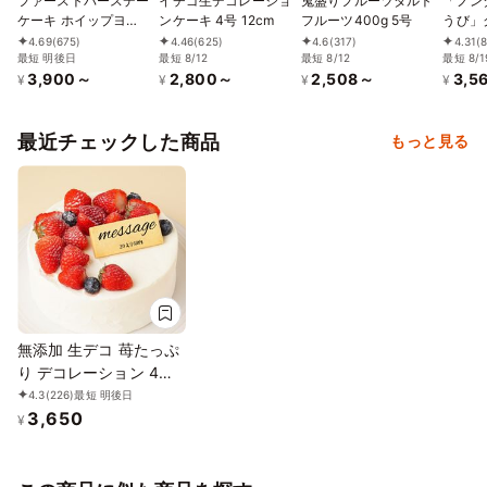
ファーストバースデー
イチゴ生デコレーショ
鬼盛りフルーツタルト
「ノン
ケーキ ホイップヨー
ンケーキ 4号 12cm
フルーツ400g 5号
うび」
グルトクリーム 3号
4.69
(675)
4.46
(625)
4.6
(317)
4.31
(
9cm
最短 明後日
最短 8/12
最短 8/12
最短 8/1
3,900～
2,800～
2,508～
3,5
¥
¥
¥
¥
最近チェックした商品
もっと見る
無添加 生デコ 苺たっぷ
り デコレーション 4号
12cm
4.3
(226)
最短 明後日
3,650
¥