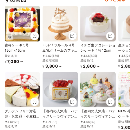
PR
古稀ケーキ 5号
Fluer / フルール 4号
イチゴ生デコレーショ
生チョ
15cm×15cm
豆乳クリームのファー
ンケーキ 4号 12cm
ーショ
ストバースデーケーキ
12cm
最短 8/11
4.62
(159)
4.46
(625)
4.5
(2
ケーキトッパー付き
最短 明後日
最短 8/12
最短 8/1
7,060～
¥
3,800～
2,800～
2,8
グルテンフリー 小
¥
¥
¥
麦・乳不使用
グルテンフリー対応
【都内の人気店・パテ
【都内の人気店・パテ
NEW 
卵・乳製品・小麦粉不
ィスリーラヴィアンレ
ィスリーラヴィアンレ
ケーキ 
使用 よりどり８種の
ーヴ】感謝状ケーキ♪
ーヴ】ママドールケー
産チョ
最短 明
4.6
(123)
4.74
(35)
4.66
(32)
ホールケーキ 5号
最短 8/11
ショートケーキ 4号
最短 8/12
キ 4号 衣装に合わせ
最短 8/12
ろける
3,6
¥