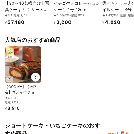
【30～40名様向け】写
イチゴ生デコレーション
選べるカラー♪
真ケーキ 生クリーム
ケーキ 4号 12cm
イルケーキ 4号
SDX 26cm×37cm
5
(1)
最短 8/11
4.46
(625)
最短 8/12
4.63
(355)
最短 明後
37,180
3,200
4,020
¥
¥
¥
人気店のおすすめ商品
PR
【GODIVA】【送料
込】ゴディバ チョコ
レートロールケーキ
4.7
(30)
お中元2026
最短 8/12
3,510
¥
ショートケーキ・いちごケーキのおす
すめ商品
もっと見る