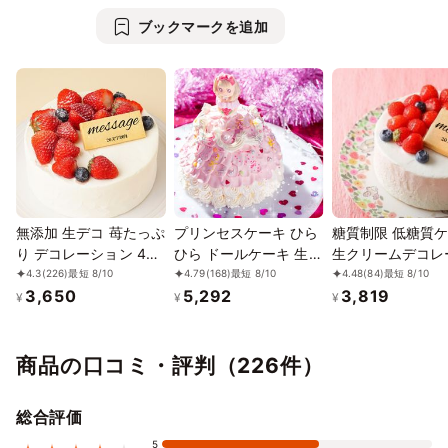
⭘
⭘
⭘
⭘
⭘
⭘
⭘
2. フルーツ使用ケーキのご注意
ブックマークを追加
苺やフルーツを使用したケーキは、解凍しすぎると水分が出て果
12/6
7
8
9
10
11
12
⭘
⭘
⭘
⭘
⭘
⭘
⭘
物が柔らかくなり、食感が損なわれる場合がございます。
3. 苺の状態について
12/13
14
15
16
17
18
19
解凍10〜12時間後でも苺の中心部が少し凍っている場合がござい
⭘
⭘
⭘
⭘
⭘
⭘
⭘
ます。品質には問題ございませんので、そのままお召し上がりい
12/20
21
22
23
24
25
26
ただけます。
⭘
⭘
⭘
⭘
⭘
⭘
⭘
4. 食べ頃の目安
解凍開始から 18時間以内 にお召し上がりください。18時間を超
12/27
28
29
30
31
1/1
2
⭘
⭘
⭘
⭘
⭘
⭘
⭘
えると水分が出て、生地やクリームの食感が変わる可能性があり
無添加 生デコ 苺たっぷ
プリンセスケーキ ひら
糖質制限 低糖質
り デコレーション 4号
ひら ドールケーキ 生ク
生クリームデコレ
ます。
1/3
4
5
6
7
8
9
12cm
リーム 4号
ョン 4号 12cm
4.3
(226)
最短 8/10
4.79
(168)
最短 8/10
4.48
(84)
最短 8/10
5. おすすめの解凍方法
⭘
⭘
⭘
⭘
⭘
⭘
⭘
3,650
5,292
3,819
¥
¥
¥
・常温での解凍は避け、必ず冷蔵庫でゆっくり解凍してくださ
1/10
11
12
13
14
15
16
い。
⭘
⭘
⭘
⭘
⭘
⭘
⭘
・一度解凍したケーキの再冷凍はお控えください。
商品の口コミ・評判（226件）
1/17
18
19
20
21
22
23
⭘
⭘
⭘
⭘
⭘
⭘
⭘
総合評価
1/24
25
26
27
28
29
30
5