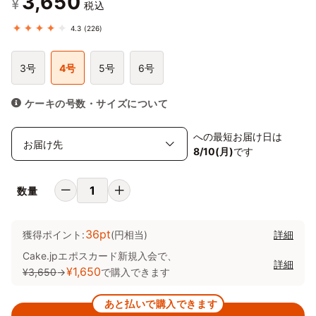
3,650
¥
税込
4.3
(226)
3号
4号
5号
6号
ケーキの号数・サイズについて
への最短お届け日は
8/10(月)
です
数量
36pt
獲得ポイント:
(円相当)
詳細
Cake.jpエポスカード新規入会で、
詳細
¥1,650
¥3,650
→
で購入できます
あと払いで購入できます