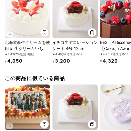
PR
北海道産生クリームを使
イチゴ生デコレーション
BEST Patisser
用☆ 生クリームいちご
ケーキ 4号 12cm
【Cake.jp Awar
デコレーション 4号
ー誕生日ケーキ
4.49
(79)
最短 明後日
4.46
(625)
最短 8/12
4.76
(25)
最短 8/14
4,050
3,200
4,320
12cm
【神戸洋藝菓子
¥
¥
¥
ン】ショコラ・
ル・レリーフ 4
この商品に似ている商品
日
PR