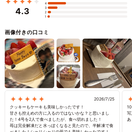
⭘
⭘
⭘
⭘
⭘
⭘
⭘
4
3
4.3
1/31
2/1
2
3
4
5
6
2
1
⭘
⭘
⭘
⭘
✕
✕
✕
2/7
8
9
10
11
12
13
画像付きの口コミ
✕
✕
✕
✕
✕
✕
✕
2/14
15
16
17
18
19
20
✕
✕
✕
✕
✕
✕
✕
2/21
22
23
24
25
26
27
✕
✕
✕
✕
✕
✕
✕
2/28
3/1
2
3
4
5
6
✕
✕
✕
✕
✕
✕
✕
2026/7/25
クッキーもケーキも美味しかったです！
1
甘さも控えめの方に入るのではないかな？と思いまし
写
た！4号を2人で食べましたが、食べ切れました！
あ
苺は完全解凍だと水っぽくなると見たので、半解凍で食
べました！シャリシャリの苺でも美味しかったです！