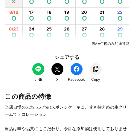
✕
⭘
⭘
⭘
⭘
⭘
⭘
8/16
17
18
19
20
21
22
⭘
⭘
⭘
⭘
⭘
⭘
⭘
8/23
24
25
26
27
28
29
⭘
⭘
⭘
⭘
⭘
⭘
⭘
PM=午後のみ配達可能
8/30
31
9/1
2
3
4
5
⭘
⭘
⭘
⭘
⭘
⭘
⭘
シェアする
9/6
7
8
9
10
11
12
⭘
⭘
⭘
⭘
⭘
⭘
⭘
9/13
14
15
16
17
18
19
LINE
X
Facebook
Copy
⭘
⭘
⭘
⭘
⭘
⭘
⭘
この商品の特徴
9/20
21
22
23
24
25
26
⭘
⭘
⭘
⭘
⭘
⭘
⭘
当店自慢のふわっふわのスポンジケーキに、甘さ控えめの生クリ
9/27
28
29
30
10/1
2
3
ームでデコレーション
⭘
⭘
⭘
⭘
⭘
⭘
⭘
当店は味や品質にもこだわり、余計な添加物は使用しておりませ
10/4
5
6
7
8
9
10