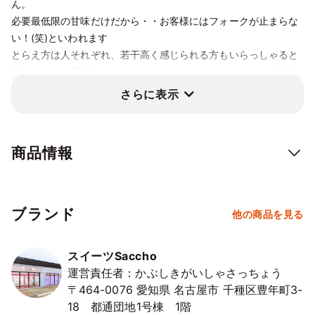
⭘
⭘
⭘
⭘
⭘
⭘
⭘
ん。
必要最低限の甘味だけだから・・お客様にはフォークが止まらな
10/11
12
13
14
15
16
17
い！(笑)といわれます
⭘
⭘
⭘
⭘
⭘
⭘
⭘
とらえ方は人それぞれ、若干高く感じられる方もいらっしゃると
10/18
19
20
21
22
23
24
思いますが、 素材にもこだわり、オーナパティシエールが納得し
⭘
⭘
⭘
⭘
⭘
⭘
⭘
た材料を使っていますので、味にも自信をもってお届けいたしま
さらに表示
す
10/25
26
27
28
29
30
31
⭘
⭘
⭘
⭘
⭘
⭘
⭘
生クリーム・・・北海道産 新鮮な生乳を原料とした純乳脂肪
100％の生クリームです。その為添加物、植物性油脂は含まれて
11/1
2
3
4
5
6
7
商品情報
おりません。
⭘
⭘
⭘
⭘
⭘
⭘
⭘
バター・・・北海道産バター100％ 植物性油脂、マーガリン等
11/8
9
10
11
12
13
14
は含まれておりません。
⭘
⭘
⭘
⭘
⭘
⭘
⭘
小麦粉・・・愛知県産「きぬあかり」使用
ブランド
他の商品を見る
掲載画像は5号です。サイズによってイチゴの数が変わります。
11/15
16
17
18
19
20
21
⭘
⭘
⭘
⭘
⭘
⭘
⭘
【フルーツを使用した冷凍ケーキを美味しくお召し上がりいただ
スイーツSaccho
くために】
11/22
23
24
25
26
27
28
運営責任者：かぶしきがいしゃさっちょう
1. 解凍時間について
⭘
⭘
⭘
⭘
⭘
⭘
⭘
〒464-0076
愛知県
名古屋市
千種区豊年町3-
ケーキの種類により解凍時間は異なりますが、冷蔵庫で 10〜12時
11/29
30
12/1
2
3
4
5
18 都通団地1号棟 1階
間程度 が目安です。