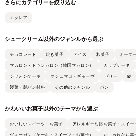
さらにカテゴリーを絞り込む
エクレア
シュークリーム以外のジャンルから選ぶ
チョコレート
焼き菓子
アイス
和菓子
オーダ
マカロン・トゥンカロン（韓国マカロン）
カップケーキ
シフォンケーキ
マシュマロ・ギモーヴ
ゼリー
飴
製菓・製パン材料
その他のジャンル
パン
かわいいお菓子以外のテーマから選ぶ
おいしいスイーツ・お菓子
アレルギー対応お菓子・スイー
ヴィーガン（ケーキ・スイーツ・お菓子）
おしゃれなお菓