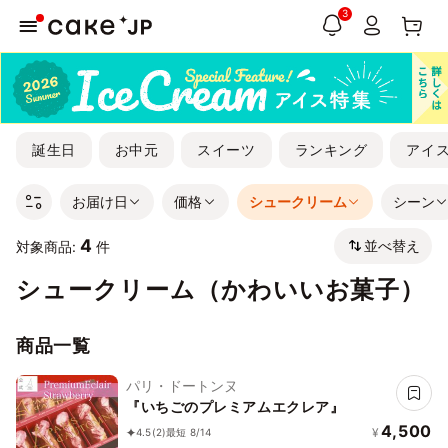
3
誕生日
お中元
スイーツ
ランキング
アイ
お届け日
価格
シュークリーム
シーン
4
並べ替え
対象商品:
件
シュークリーム（かわいいお菓子）
商品一覧
パリ・ドートンヌ
『いちごのプレミアムエクレア』
4,500
¥
4.5
(2)
最短 8/14