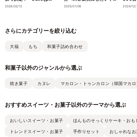
Award 2026」受賞店舗を
トスイーツ・ケーキ”5選
スイー
2026/02/12
2025/01/06
2024/12/
発表― 心の温度が上がる誕
を、Cake.jpでお取り寄せ
気フレ
生日ケーキ・ギフトスイー
ストラ
ツの名店が集結 ―
チーズケ
さらにカテゴリーを絞り込む
て取り
大福
もち
和菓子詰め合わせ
和菓子以外のジャンルから選ぶ
焼き菓子
カヌレ
マカロン・トゥンカロン（韓国マカロ
おすすめスイーツ・お菓子以外のテーマから選ぶ
おいしいスイーツ・お菓子
ほんものそっくりケーキ・おも
トレンドスイーツ・お菓子
手作りセット
おしゃれなお