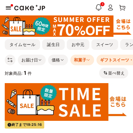
3
タイムセール
誕生日
お中元
スイーツ
ラ
お届け日
価格
和菓子
ギフトスイーツ
1
並べ替え
対象商品:
件
終了まで
19:25:16