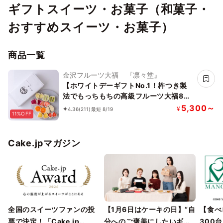
ギフトスイーツ・お菓子（和菓子・
おすすめスイーツ・お菓子）
商品一覧
金沢フルーツ大福 『凛々堂』
【ホワイトデーギフトNo.1！杵つき製
法でもっちもちの高級フルーツ大福8
種】 新食感！と旬のフルーツの甘み引
5,300～
¥
4.36
(211)
最短 8/19
11%OFF
き出す金沢産の特製白あんのハーモニー
をどうぞ！
Cake.jpマガジン
全国のスイーツファンの投
【1月6日はケーキの日】“自
【食べ
票で決定！「Cake.jp
分へのご褒美にしたいギフ
300