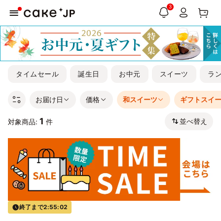
3
タイムセール
誕生日
お中元
スイーツ
ラ
お届け日
価格
和スイーツ
ギフトスイ
1
並べ替え
対象商品:
件
終了まで
2:55:02