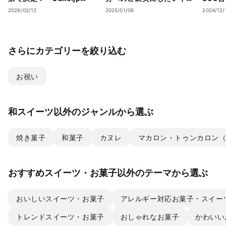
Award 2026」受賞店舗を
トスイーツ・ケーキ”5選
スイー
2026/02/12
2025/01/06
2024/12/
発表― 心の温度が上がる誕
を、Cake.jpでお取り寄せ
気フレ
生日ケーキ・ギフトスイー
ストラ
ツの名店が集結 ―
チーズケ
さらにカテゴリーを絞り込む
て取り
お祝い
和スイーツ以外のジャンルから選ぶ
焼き菓子
和菓子
カヌレ
マカロン・トゥンカロン
おすすめスイーツ・お菓子以外のテーマから選ぶ
おいしいスイーツ・お菓子
アレルギー対応お菓子・スイー
トレンドスイーツ・お菓子
おしゃれなお菓子
かわいい