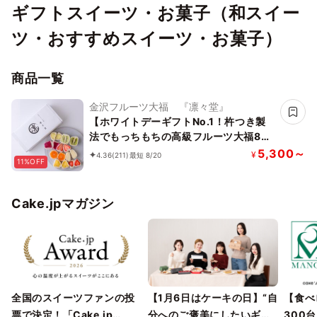
ギフトスイーツ・お菓子（和スイー
ツ・おすすめスイーツ・お菓子）
商品一覧
金沢フルーツ大福 『凛々堂』
【ホワイトデーギフトNo.1！杵つき製
法でもっちもちの高級フルーツ大福8
種】 新食感！と旬のフルーツの甘み引
5,300～
¥
4.36
(211)
最短 8/20
11%OFF
き出す金沢産の特製白あんのハーモニー
をどうぞ！
Cake.jpマガジン
全国のスイーツファンの投
【1月6日はケーキの日】“自
【食べ
票で決定！「Cake.jp
分へのご褒美にしたいギフ
300