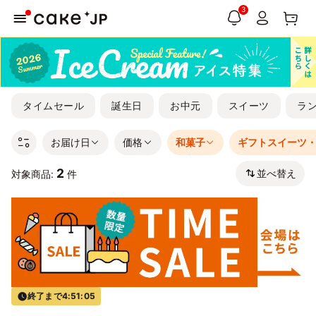
3
タイムセール
誕生日
お中元
スイーツ
ラ
お届け日
価格
和菓子
ギフトスイーツ
2
並べ替え
対象商品:
件
終了まで
4:51:04