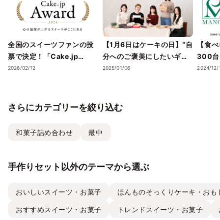
全国のスイーツファンの投
【1月6日はケーキの日】“自
【食べ
票で決定！「Cake.jp
分へのご褒美にしたいギフ
300
Award 2026」受賞店舗を
トスイーツ・ケーキ”5選
スイー
2026/02/12
2025/01/06
2024/12/
発表― 心の温度が上がる誕
を、Cake.jpでお取り寄せ
気フレ
生日ケーキ・ギフトスイー
ストラ
ツの名店が集結 ―
チーズケ
さらにカテゴリーを絞り込む
て取り
和菓子詰め合わせ
最中
手作りセット以外のテーマから選ぶ
おいしいスイーツ・お菓子
ほんものそっくりケーキ・おも
おすすめスイーツ・お菓子
トレンドスイーツ・お菓子