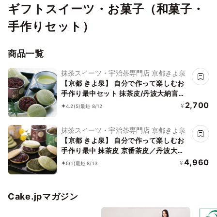
ギフトスイーツ・お菓子（和菓子・
手作りセット）
商品一覧
抹茶スイーツ・宇治茶専門店 京都きよ泉
【京都 きよ泉】 自分で作って楽しむお
手作り最中セット 抹茶皮/丹波大納言あ
ん もなか1組 和菓子 スイーツ お菓子 無
2,700
¥
4.2
(5)
最短 8/12
添加 無着色 お中元2026
抹茶スイーツ・宇治茶専門店 京都きよ泉
【京都 きよ泉】 自分で作って楽しむお
手作り最中 抹茶皮 京番茶皮／丹波大納
言あん 抹茶あん 2種もなかセット 和菓
4,960
¥
5
(1)
最短 8/13
子 無添加 無着色 お中元2026
Cake.jpマガジン