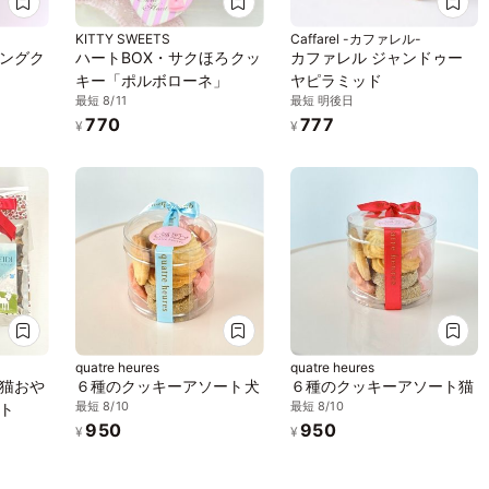
KITTY SWEETS
Caffarel -カファレル-
ングク
ハートBOX・サクほろクッ
カファレル ジャンドゥー
キー「ポルボローネ」
ヤピラミッド
最短 8/11
最短 明後日
770
777
¥
¥
quatre heures
quatre heures
猫おや
６種のクッキーアソート犬
６種のクッキーアソート猫
最短 8/10
最短 8/10
ト
950
950
¥
¥