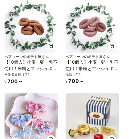
ベアコーンのポテト屋さん
ベアコーンのポテト屋さん
【10個入】小麦・卵・乳不
【10個入】小麦・卵・乳不
使用！米粉とマッシュポテ
使用！米粉とマッシュポテ
最短 8/14
5
(1)
最短 8/14
トのひとくち焼きドーナッ
トのひとくち焼きドーナッ
700～
700～
ツ チョコレート味
ツ 魅惑の紫いも味
¥
¥