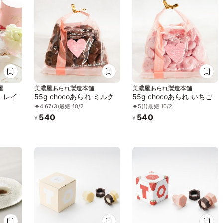
屋
美濃屋あられ製造本舗
美濃屋あられ製造本舗
 レイ
55g chocoあられ ミルク
55g chocoあられ いちご
4.67
(3)
最短 10/2
5
(1)
最短 10/2
540
540
¥
¥