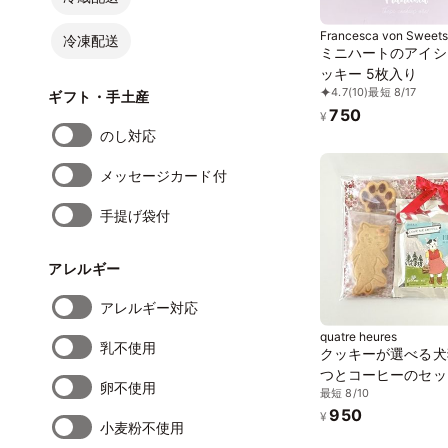
Francesca von Sweets
冷凍配送
ミニハートのアイシ
ッキー 5枚入り
4.7
(10)
最短 8/17
ギフト・手土産
750
¥
のし対応
メッセージカード付
手提げ袋付
アレルギー
アレルギー対応
quatre heures
乳不使用
クッキーが選べる犬
つとコーヒーのセッ
卵不使用
最短 8/10
950
¥
小麦粉不使用