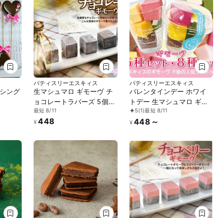
パティスリーエスキィス
パティスリーエスキィス
シング
生マシュマロ ギモーヴ チ
バレンタインデー ホワイ
ョコレートラバーズ 5個セ
トデー 生マシュマロ ギモ
最短 8/11
5
(1)
最短 8/11
ット スイーツ お菓子 ギフ
ーヴ 8種セット スイーツ
448
448～
ト
お菓子 ギフト お配り用
¥
¥