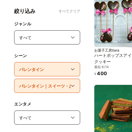
絞り込み
すべてクリア
ジャンル
お菓子工房tiara
ハートポップスアイ
シーン
クッキー
最短 8/14
400
¥
エンタメ