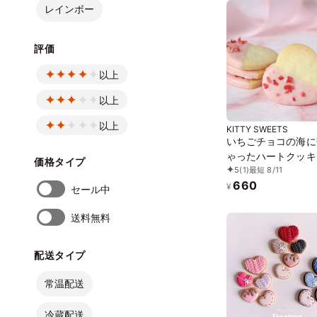
レインボー
評価
以上
以上
以上
KITTY SWEETS
いちごチョコの海に
ゃったハートクッキ
価格タイプ
5
(1)
最短 8/11
セット
660
¥
セール中
送料無料
配送タイプ
常温配送
冷蔵配送