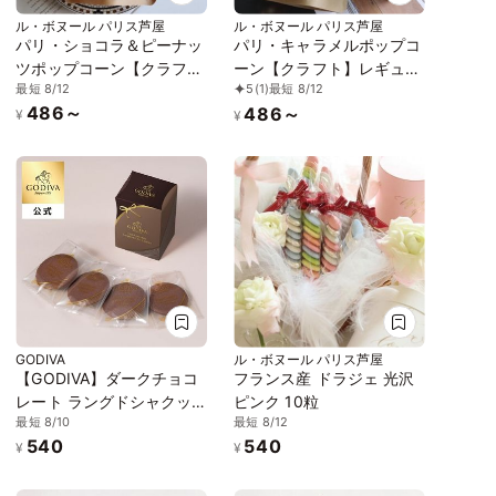
ル・ボヌール パリス芦屋
ル・ボヌール パリス芦屋
パリ・ショコラ＆ピーナッ
パリ・キャラメルポップコ
ツポップコーン【クラフ
ーン【クラフト】レギュラ
最短 8/12
5
(1)
最短 8/12
ト】レギュラー
ー
486～
486～
¥
¥
GODIVA
ル・ボヌール パリス芦屋
【GODIVA】ダークチョコ
フランス産 ドラジェ 光沢
レート ラングドシャクッ
ピンク 10粒
最短 8/10
最短 8/12
キー（4枚入）
540
540
¥
¥