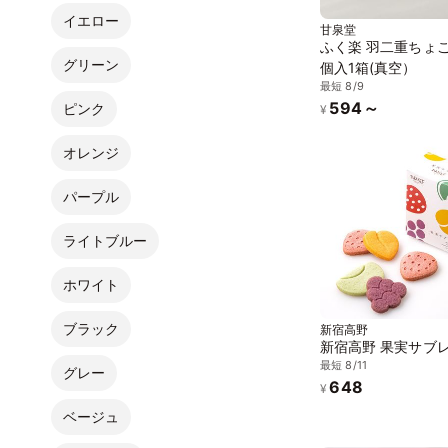
イエロー
甘泉堂
ふく楽 羽二重ちょこ
グリーン
個入1箱(真空）
最短 8/9
594～
ピンク
¥
オレンジ
パープル
ライトブルー
ホワイト
ブラック
新宿高野
新宿高野 果実サブ
最短 8/11
グレー
648
¥
ベージュ