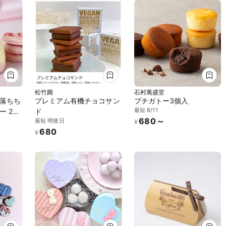
松竹圓
石村萬盛堂
落ちち
プレミアム有機チョコサン
プチガトー3個入
最短 8/11
ー 2枚
ド
680～
最短 明後日
¥
680
¥