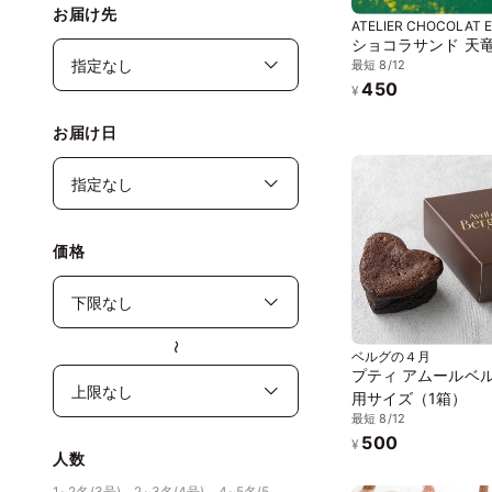
お届け先
ATELIER CHOCOLAT 
ショコラサンド 天
最短 8/12
450
¥
お届け日
価格
〜
ベルグの４月
プティ アムールベル
用サイズ（1箱）
最短 8/12
500
¥
人数
1~2名(3号)、2~3名(4号)、4~5名(5