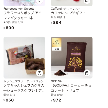
Francesca von Sweets
Caffarel -カファレル-
フラワーロリポップ アイ
カファレル プチギフト
最短 明後日
シングクッキー 1本
864
5
(6)
最短 8/17
¥
800
¥
ムッシュマスノ アルパジョン
GODIVA
クマちゃんシェフのクマの
【GODIVA】コーヒー チョ
手シューラスク プレミア
コレート トリュフ
最短 8/12
最短 8/10
ムチョコレート
950
972
¥
¥