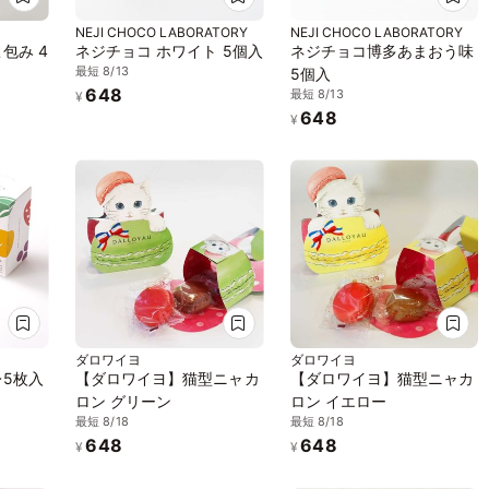
NEJI CHOCO LABORATORY
NEJI CHOCO LABORATORY
包み 4
ネジチョコ ホワイト 5個入
ネジチョコ博多あまおう味
最短 8/13
5個入
648
最短 8/13
¥
648
¥
ダロワイヨ
ダロワイヨ
レ5枚入
【ダロワイヨ】猫型ニャカ
【ダロワイヨ】猫型ニャカ
ロン グリーン
ロン イエロー
最短 8/18
最短 8/18
648
648
¥
¥