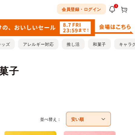
3
会員登録・ログイン
キッズ
アレルギー対応
推し活
和菓子
キャラ
お菓子
並べ替え：