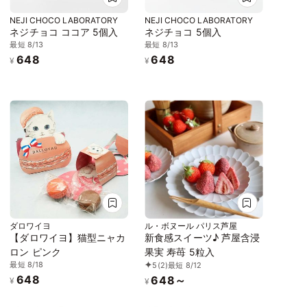
NEJI CHOCO LABORATORY
NEJI CHOCO LABORATORY
ネジチョコ ココア 5個入
ネジチョコ 5個入
最短 8/13
最短 8/13
648
648
¥
¥
ダロワイヨ
ル・ボヌール パリス芦屋
【ダロワイヨ】猫型ニャカ
新食感スイーツ♪ 芦屋含浸
ロン ピンク
果実 寿苺 5粒入
最短 8/18
5
(2)
最短 8/12
648
648～
¥
¥