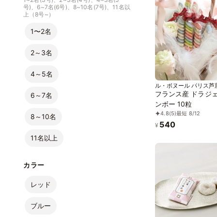
号)、6~7名(6号)、8~10名(7号)、11名以
上（8号~）
1〜2名
2～3名
4～5名
ル・ボヌール パリス芦
フランス産 ドラジェ
6～7名
ンボー 10粒
4.8
(5)
最短 8/12
8～10名
540
¥
11名以上
カラー
レッド
ブルー