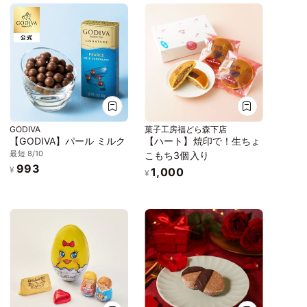
GODIVA
菓子工房福どら森下店
【GODIVA】パール ミルク
【ハート】焼印で！生ちょ
最短 8/10
こもち3個入り
993
¥
1,000
¥