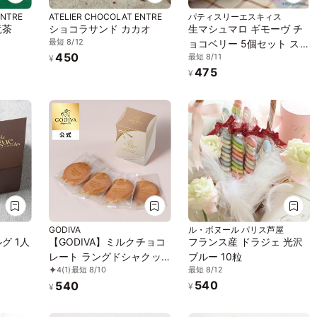
ENTRE
ATELIER CHOCOLAT ENTRE
パティスリーエスキィス
竜茶
ショコラサンド カカオ
生マシュマロ ギモーヴ チ
最短 8/12
ョコベリー 5個セット スイ
450
最短 8/11
ーツ お菓子 ギフト
¥
475
¥
GODIVA
ル・ボヌール パリス芦屋
グ 1人
【GODIVA】ミルクチョコ
フランス産 ドラジェ 光沢
レート ラングドシャクッ
ブルー 10粒
最短 8/12
4
(1)
最短 8/10
キー（4枚入）
540
540
¥
¥