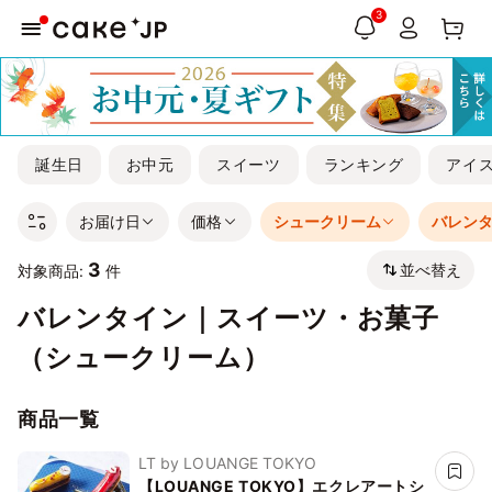
3
誕生日
お中元
スイーツ
ランキング
アイ
お届け日
価格
シュークリーム
バレン
3
並べ替え
対象商品:
件
バレンタイン｜スイーツ・お菓子
（シュークリーム）
商品一覧
LT by LOUANGE TOKYO
【LOUANGE TOKYO】エクレアートシ