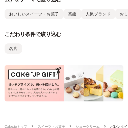
おいしいスイーツ・お菓子
高級
人気ブランド
お
こだわり条件で絞り込む
名店
Cake.jpトップ
スイーツ・お菓子
シュークリーム
バレンタイ