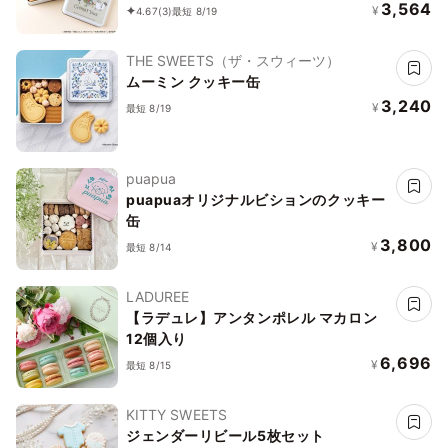
3,564
¥
4.67
(3)
最短 8/19
THE SWEETS（ザ・スウィーツ）
ムーミン クッキー缶
3,240
¥
最短 8/19
puapua
puapuaオリジナルビションのクッキー
缶
3,800
¥
最短 8/14
LADUREE
【ラデュレ】アンタンポレル マカロン
12個入り
6,696
¥
最短 8/15
KITTY SWEETS
ジェンダーリビール5枚セット