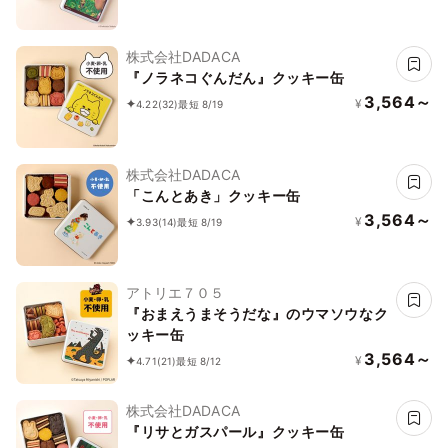
株式会社DADACA
『ノラネコぐんだん』クッキー缶
3,564～
¥
4.22
(32)
最短 8/19
株式会社DADACA
「こんとあき」クッキー缶
3,564～
¥
3.93
(14)
最短 8/19
アトリエ７０５
『おまえうまそうだな』のウマソウなク
ッキー缶
3,564～
¥
4.71
(21)
最短 8/12
株式会社DADACA
『リサとガスパール』クッキー缶