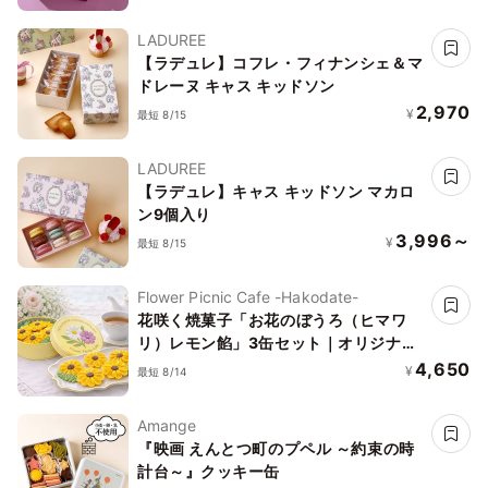
LADUREE
【ラデュレ】コフレ・フィナンシェ＆マ
ドレーヌ キャス キッドソン
2,970
¥
最短 8/15
LADUREE
【ラデュレ】キャス キッドソン マカロ
ン9個入り
3,996～
¥
最短 8/15
Flower Picnic Cafe -Hakodate-
花咲く焼菓子「お花のぼうろ（ヒマワ
リ）レモン餡」3缶セット｜オリジナル
紙袋を3枚
4,650
¥
最短 8/14
Amange
『映画 えんとつ町のプペル ～約束の時
計台～』クッキー缶