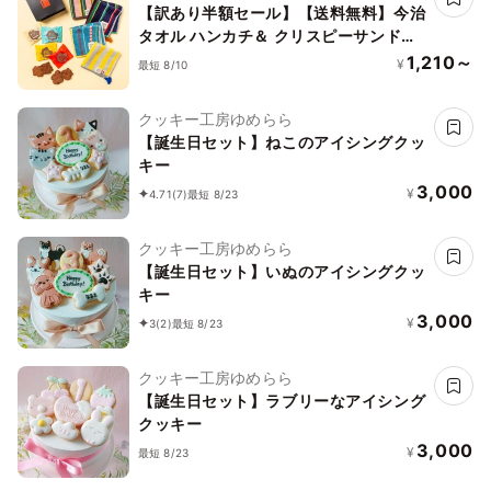
【訳あり半額セール】【送料無料】今治
タオル ハンカチ＆ クリスピーサンドワ
ッフル セット【イエロー】
1,210～
¥
最短 8/10
クッキー工房ゆめらら
【誕生日セット】ねこのアイシングクッ
キー
3,000
¥
4.71
(7)
最短 8/23
クッキー工房ゆめらら
【誕生日セット】いぬのアイシングクッ
キー
3,000
¥
3
(2)
最短 8/23
クッキー工房ゆめらら
【誕生日セット】ラブリーなアイシング
クッキー
3,000
¥
最短 8/23