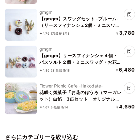
gmgm
【gmgm】スワッグセット -ブルーム-
（リースフィナンシェ2個・ミニスワッ
グ・お花のマグネット）
3,780
¥
4.76
(17)
最短 8/18
gmgm
【gmgm】リースフィナンシェ４個・
バスソルト２個・ミニスワッグ・お花の
コルクマグネットのセット
6,480
¥
4.86
(28)
最短 8/18
Flower Picnic Cafe -Hakodate-
花咲く焼菓子「お花のぼうろ（マーガレ
ット）白餡」3缶セット｜オリジナル紙
袋を3枚
4,650
¥
4.67
(3)
最短 8/14
さらにカテゴリーを絞り込む