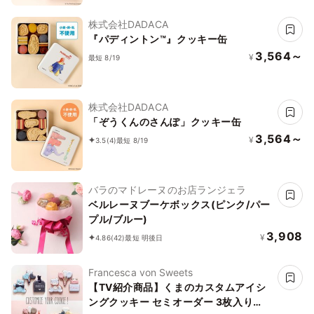
株式会社DADACA
『パディントン™』クッキー缶
3,564～
¥
最短 8/19
株式会社DADACA
「ぞうくんのさんぽ」クッキー缶
3,564～
¥
3.5
(4)
最短 8/19
バラのマドレーヌのお店ランジェラ
ベルレーヌブーケボックス(ピンク/パー
プル/ブルー)
3,908
¥
4.86
(42)
最短 明後日
Francesca von Sweets
【TV紹介商品】くまのカスタムアイシ
ングクッキー セミオーダー 3枚入り