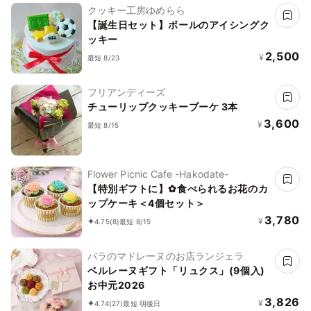
クッキー工房ゆめらら
【誕生日セット】ボールのアイシングク
ッキー
2,500
¥
最短 8/23
フリアンディーズ
チューリップクッキーブーケ 3本
3,600
¥
最短 8/15
Flower Picnic Cafe -Hakodate-
【特別ギフトに】✿食べられるお花のカ
ップケーキ＜4個セット＞
3,780
¥
4.75
(8)
最短 8/15
バラのマドレーヌのお店ランジェラ
ベルレーヌギフト「リュクス」(9個入)
お中元2026
3,826
¥
4.74
(27)
最短 明後日