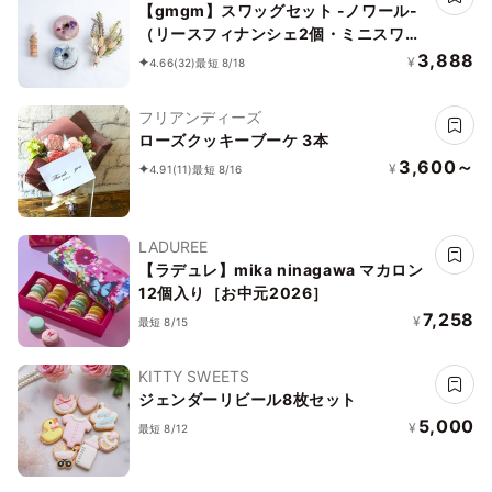
【gmgm】スワッグセット -ノワール-
（リースフィナンシェ2個・ミニスワッ
グ・お花のマグネット）
3,888
¥
4.66
(32)
最短 8/18
フリアンディーズ
ローズクッキーブーケ 3本
3,600～
¥
4.91
(11)
最短 8/16
LADUREE
【ラデュレ】mika ninagawa マカロン
12個入り［お中元2026］
7,258
¥
最短 8/15
KITTY SWEETS
ジェンダーリビール8枚セット
5,000
¥
最短 8/12