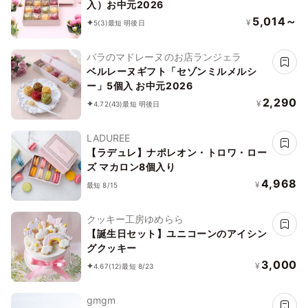
入）お中元2026
5,014～
¥
5
(3)
最短 明後日
バラのマドレーヌのお店ランジェラ
ベルレーヌギフト「セゾンミルメルシ
ー」5個入 お中元2026
2,290
¥
4.72
(43)
最短 明後日
LADUREE
【ラデュレ】ナポレオン・トロワ・ロー
ズ マカロン8個入り
4,968
¥
最短 8/15
クッキー工房ゆめらら
【誕生日セット】ユニコーンのアイシン
グクッキー
3,000
¥
4.67
(12)
最短 8/23
gmgm