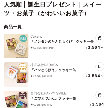
人気順 | 誕生日プレゼント｜スイー
ツ・お菓子（かわいいお菓子）
商品一覧
Cake.jp
「ノンタンのたんじょうび」クッキー缶
3,564～
¥
4.31
(85)
最短 8/19
株式会社DADACA
『パンどろぼう』クッキー缶
3,564～
¥
4.63
(8)
最短 8/19
合同会社HAPPY SMILE
『こびとづかん』クッキー缶
3,564
¥
4.38
(8)
最短 8/19