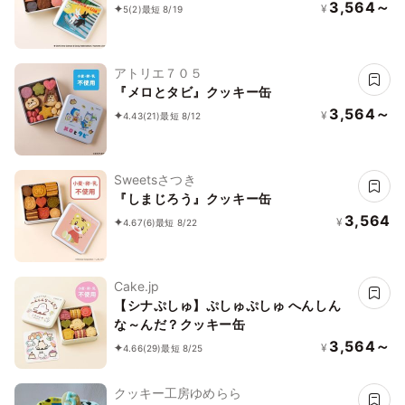
3,564～
¥
5
(2)
最短 8/19
アトリエ７０５
『メロとタビ』クッキー缶
3,564～
¥
4.43
(21)
最短 8/12
Sweetsさつき
『しまじろう』クッキー缶
3,564
¥
4.67
(6)
最短 8/22
Cake.jp
【シナぷしゅ】ぷしゅぷしゅ へんしん
な～んだ？クッキー缶
3,564～
¥
4.66
(29)
最短 8/25
クッキー工房ゆめらら