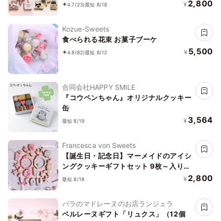
【誕生日・推し活】
2,800
¥
4.7
(23)
最短 8/18
Kozue-Sweets
食べられる花束 お菓子ブーケ
5,500
¥
4.8
(82)
最短 8/12
合同会社HAPPY SMILE
『コウペンちゃん』オリジナルクッキー
缶
3,564
¥
最短 8/19
Francesca von Sweets
【誕生日・記念日】マーメイドのアイシ
ングクッキーギフトセット 9枚～入り
お中元2026
2,800
¥
最短 8/18
バラのマドレーヌのお店ランジェラ
ベルレーヌギフト「リュクス」（12個