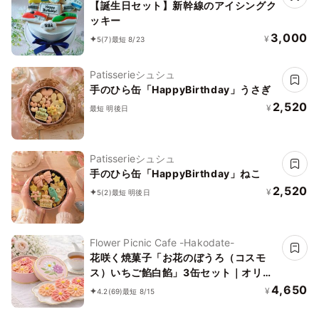
【誕生日セット】新幹線のアイシングク
ッキー
3,000
¥
5
(7)
最短 8/23
Patisserieシュシュ
手のひら缶「HappyBirthday」うさぎ
2,520
¥
最短 明後日
Patisserieシュシュ
手のひら缶「HappyBirthday」ねこ
2,520
¥
5
(2)
最短 明後日
Flower Picnic Cafe -Hakodate-
花咲く焼菓子「お花のぼうろ（コスモ
ス）いちご餡白餡」3缶セット｜オリジ
ナル紙袋を3枚
4,650
¥
4.2
(69)
最短 8/15