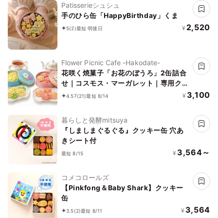
Patisserieシュシュ
手のひら缶「HappyBirthday」くま
2,520
¥
5
(2)
最短 明後日
Flower Picnic Cafe -Hakodate-
花咲く焼菓子「お花のぼうろ」2缶詰合
せ｜コスモス・マーガレット｜専用クリ
アケース付き｜
3,100
¥
4.57
(21)
最短 8/14
暮らしと発酵mitsuya
『しましまぐるぐる』クッキー缶 穴あ
きシート付
3,564～
¥
最短 8/15
コメコロールズ
【Pinkfong＆Baby Shark】クッキー
缶
3,564
¥
3.5
(2)
最短 8/11