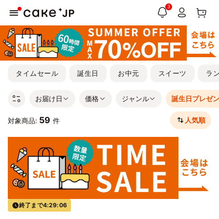
3
タイムセール
誕生日
お中元
スイーツ
ラ
お届け日
価格
ジャンル
誕生日プレゼ
59
人気順
対象商品:
件
終了まで
4:29:05