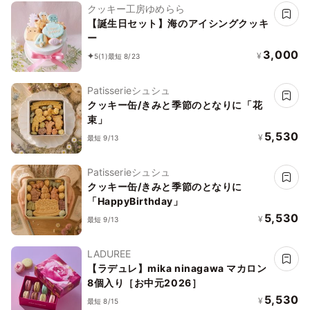
クッキー工房ゆめらら
【誕生日セット】海のアイシングクッキ
ー
3,000
¥
5
(1)
最短 8/23
Patisserieシュシュ
クッキー缶/きみと季節のとなりに「花
束」
5,530
¥
最短 9/13
Patisserieシュシュ
クッキー缶/きみと季節のとなりに
「HappyBirthday」
5,530
¥
最短 9/13
LADUREE
【ラデュレ】mika ninagawa マカロン
8個入り［お中元2026］
5,530
¥
最短 8/15