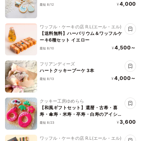
4,000
¥
最短 8/12
ワッフル・ケーキの店 R.L(エール・エル)
【送料無料】ハーバリウム＆ワッフルケ
ーキ6種セット イエロー
4,500～
¥
最短 8/10
フリアンディーズ
ハートクッキーブーケ 3本
4,000～
¥
最短 8/13
クッキー工房ゆめらら
【和風ギフトセット】還暦・古希・喜
寿・傘寿・米寿・卒寿・白寿のアイシン
グクッキーセット
3,600
¥
最短 8/23
ワッフル・ケーキの店 R.L(エール・エル)