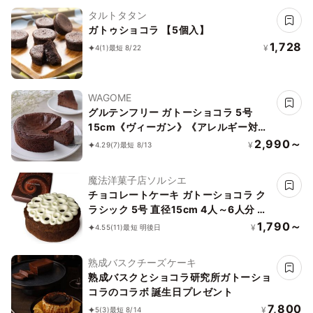
タルトタタン
ガトゥショコラ 【5個入】
1,728
¥
4
(1)
最短 8/22
WAGOME
グルテンフリー ガトーショコラ 5号
15cm《ヴィーガン》《アレルギー対
応》《小麦なし》《卵なし》《乳なし》
2,990～
¥
4.29
(7)
最短 8/13
《ヴィーガンスイーツ・ヴィーガンケー
キ》
魔法洋菓子店ソルシエ
チョコレートケーキ ガトーショコラ ク
ラシック 5号 直径15cm 4人～6人分 約
320g「選べる飾り： バースデー クリ
1,790～
¥
4.55
(11)
最短 明後日
スマス 」
熟成バスクチーズケーキ
熟成バスクとショコラ研究所ガトーショ
コラのコラボ 誕生日プレゼント
7,800
¥
5
(3)
最短 8/14