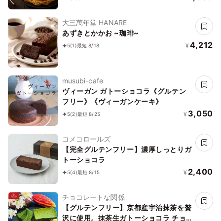
大三萬年堂 HANARE
あずきとかかお ~珈琲~
4,212
¥
5
(1)
最短 8/18
musubi-cafe
ヴィーガン ガトーショコラ《グルテン
フリー》《ヴィーガンケーキ》
3,050
¥
5
(2)
最短 8/25
コメコロールズ
【完全グルテンフリー】濃厚しっとりガ
トーショコラ
2,400
¥
5
(4)
最短 8/15
チョコレートな関係
【グルテンフリー】京都産宇治抹茶を贅
沢に使用。抹茶生ガトーショコラ チョ