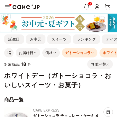
3
誕生日
お中元
スイーツ
ランキング
アイ
お届け日
価格
ガトーショコラ
ホワイ
18
並べ替え
対象商品:
件
ホワイトデー（ガトーショコラ・お
いしいスイーツ・お菓子）
商品一覧
CAKE EXPRESS
ガトーショコラ チョコレートケーキ 4