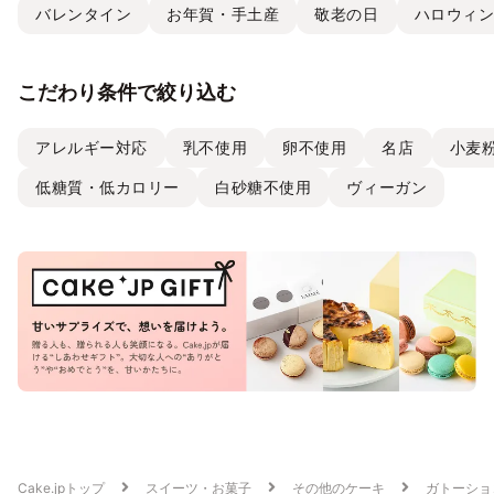
バレンタイン
お年賀・手土産
敬老の日
ハロウィ
こだわり条件で絞り込む
アレルギー対応
乳不使用
卵不使用
名店
小麦
低糖質・低カロリー
白砂糖不使用
ヴィーガン
Cake.jpトップ
スイーツ・お菓子
その他のケーキ
ガトーショ