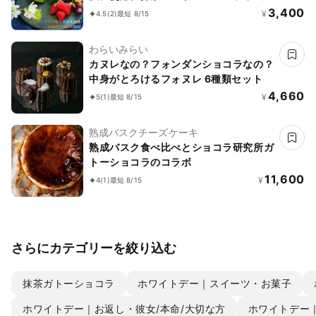
コレートな関係
3,400
¥
4.5
(2)
最短 8/15
わらいみらい
カヌレなの？フォンダンショコラなの？
中身がとろけるフォヌレ 6種類セット
4,660
¥
5
(1)
最短 8/15
熟成バスクチーズケーキ
熟成バスク食べ比べとショコラ研究所ガ
トーショコラのコラボ
11,600
¥
4
(1)
最短 8/15
さらにカテゴリーを絞り込む
抹茶ガトーショコラ
ホワイトデー｜スイーツ・お菓子
ホワイトデー｜お返し・彼女/本命/大切な方
ホワイトデー