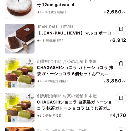
号 12cm gateau-4
2,660～
¥
4.67
(6)
最短 明後日
JEAN-PAUL HEVIN
【JEAN-PAUL HEVIN】マルコ ポーロ
6,912
¥
4.8
(10)
最短 8/14
創業明治年間 お茶の老舗 川本屋
CHAGASHIショコラ ガトーショコラ 抹
茶ガトーショコラ 6個セットお中元
2026
3,880～
¥
4.52
(23)
最短 明後日
創業明治年間 お茶の老舗 川本屋
CHAGASHIショコラ 自家製ガトーショ
コラ 抹茶ガトーショコラ ほうじ茶ガト
ーショコラ 6個セットお中元2026
4,170
¥
5
(2)
最短 明後日
ショコラ研究所(#チョコ研)