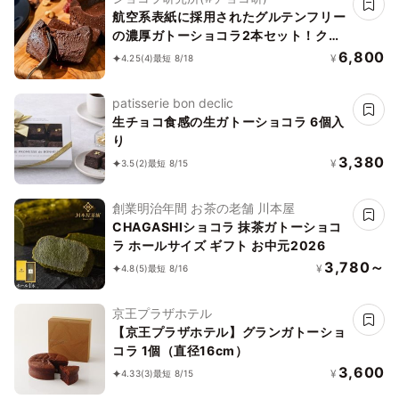
航空系表紙に採用されたグルテンフリー
の濃厚ガトーショコラ2本セット！クラ
ファンで1日200万売れました。誕生日
6,800
¥
4.25
(4)
最短 8/18
祝い
patisserie bon declic
生チョコ食感の生ガトーショコラ 6個入
り
3,380
¥
3.5
(2)
最短 8/15
創業明治年間 お茶の老舗 川本屋
CHAGASHIショコラ 抹茶ガトーショコ
ラ ホールサイズ ギフト お中元2026
3,780～
¥
4.8
(5)
最短 8/16
京王プラザホテル
【京王プラザホテル】グランガトーショ
コラ 1個（直径16cm）
3,600
¥
4.33
(3)
最短 8/15