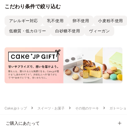
こだわり条件で絞り込む
アレルギー対応
乳不使用
卵不使用
小麦粉不使用
低糖質・低カロリー
白砂糖不使用
ヴィーガン
Cake.jpトップ
スイーツ・お菓子
その他のケーキ
ガトーショ
ご購入にあたって