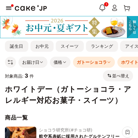
3
誕生日
お中元
スイーツ
ランキング
アイ
お届け日
価格
ガトーショコラ
ホワイ
3
並べ替え
対象商品:
件
ホワイトデー（ガトーショコラ・ア
レルギー対応お菓子・スイーツ）
商品一覧
ショコラ研究所(#チョコ研)
航空系表紙に採用されたグルテンフリー