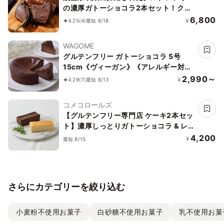
の濃厚ガトーショコラ2本セット！クラ
ファンで1日200万売れました。誕生日
6,800
¥
4.25
(4)
最短 8/18
祝い
WAGOME
グルテンフリー ガトーショコラ 5号
15cm《ヴィーガン》《アレルギー対
応》《小麦なし》《卵なし》《乳なし》
2,990～
¥
4.29
(7)
最短 8/13
《ヴィーガンスイーツ・ヴィーガンケー
キ》
コメコロールズ
【グルテンフリー専門店 ケーキ2本セッ
ト】濃厚しっとりガトーショコラ & レ
モン香る NYチーズケーキ
4,200
¥
最短 8/15
さらにカテゴリーを絞り込む
小麦粉不使用お菓子
白砂糖不使用お菓子
乳不使用お菓