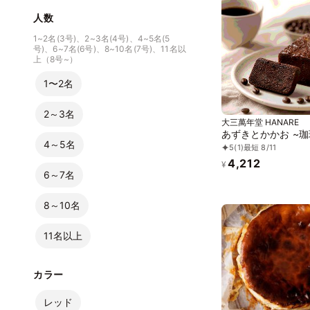
人数
1~2名(3号)、2~3名(4号)、4~5名(5
号)、6~7名(6号)、8~10名(7号)、11名以
上（8号~）
1〜2名
2～3名
大三萬年堂 HANARE
あずきとかかお ~珈
4～5名
5
(1)
最短 8/11
4,212
¥
6～7名
8～10名
11名以上
カラー
レッド