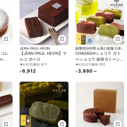
JEAN-PAUL HEVIN
創業明治年間 お茶の老舗 川本
屋
ョコレ
【JEAN-PAUL HEVIN】マ
CHAGASHIショコラ ガト
m
ルコ ポーロ
ーショコラ 抹茶ガトーシ
4.8
(10)
最短 8/11
4.52
(23)
最短 明日
ョコラ 6個セットお中元
6,912
3,880～
2026
¥
¥