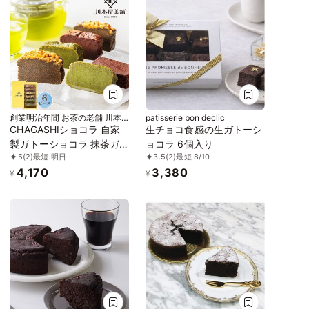
創業明治年間 お茶の老舗 川本
patisserie bon declic
屋
CHAGASHIショコラ 自家
生チョコ食感の生ガトーシ
製ガトーショコラ 抹茶ガ
ョコラ 6個入り
5
(2)
最短 明日
3.5
(2)
最短 8/10
トーショコラ ほうじ茶ガ
4,170
3,380
トーショコラ 6個セットお
¥
¥
中元2026