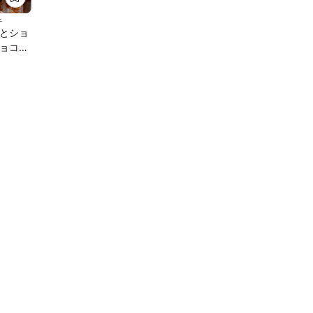
キ
とショ
ョコラ