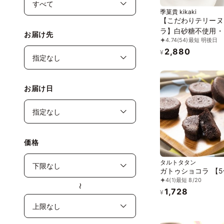
季菓貴 kikaki
【こだわりテリーヌ
ラ】白砂糖不使用・
お届け先
4.74
(54)
最短 明後日
ンフリー・無添加 
2,880
ョコレートケーキ 
¥
ショコラ
お届け日
価格
タルトタタン
ガトゥショコラ 【
4
(1)
最短 8/20
〜
1,728
¥