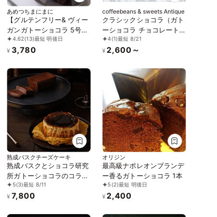
あめつちまにまに
coffeebeans & sweets Antique
【グルテンフリー& ヴィー
クラシックショコラ（ガト
ガンガトーショコラ 5号
ーショコラ チョコレート
4.62
(13)
最短 明後日
4
(1)
最短 8/21
《米粉のガトーショコラ》
ケーキ） 4号
3,780
2,600～
¥
¥
熟成バスクチーズケーキ
オリジン
熟成バスクとショコラ研究
最高級ナポレオンブランデ
所ガトーショコラのコラボ
ー香るガトーショコラ 1本
5
(3)
最短 8/11
5
(2)
最短 明後日
誕生日プレゼント
7,800
2,400
¥
¥