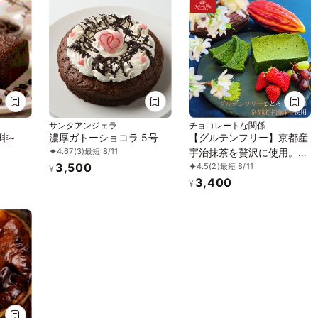
キ》
サンタアンジェラ
チョコレートな関係
琲~
濃厚ガトーショコラ 5号
【グルテンフリー】京都産
4.67
(3)
最短 8/11
宇治抹茶を贅沢に使用。抹
3,500
4.5
(2)
最短 8/11
茶生ガトーショコラ チョ
¥
3,400
コレートな関係
¥