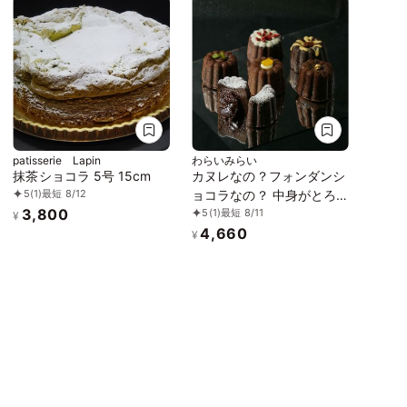
patisserie Lapin
わらいみらい
抹茶ショコラ 5号 15cm
カヌレなの？フォンダンシ
5
(1)
最短 8/12
ョコラなの？ 中身がとろ
3,800
5
(1)
最短 8/11
けるフォヌレ 6種類セット
¥
4,660
¥