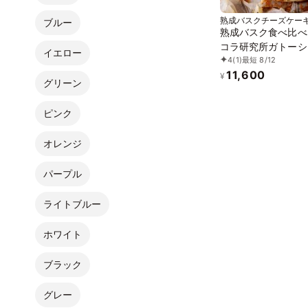
熟成バスクチーズケー
ブルー
熟成バスク食べ比べ
コラ研究所ガトーシ
イエロー
4
(1)
最短 8/12
のコラボ
11,600
¥
グリーン
ピンク
オレンジ
パープル
ライトブルー
ホワイト
ブラック
グレー