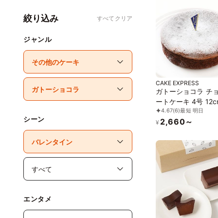
絞り込み
すべてクリア
ジャンル
CAKE EXPRESS
ガトーショコラ チ
ートケーキ 4号 12c
4.67
(6)
最短 明日
gateau-4
シーン
2,660～
¥
エンタメ