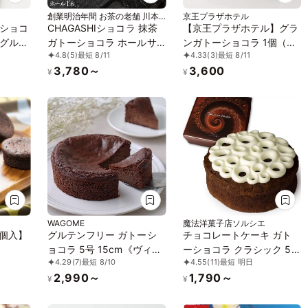
創業明治年間 お茶の老舗 川本
京王プラザホテル
屋
ショコ
CHAGASHIショコラ 抹茶
【京王プラザホテル】グラ
グルテ
ガトーショコラ ホールサ
ンガトーショコラ 1個（直
4.8
(5)
最短 8/11
4.33
(3)
最短 8/11
濃厚チ
イズ ギフト お中元2026
径16cm）
3,780～
3,600
ガトー
¥
¥
WAGOME
魔法洋菓子店ソルシエ
5個入】
グルテンフリー ガトーシ
チョコレートケーキ ガト
ョコラ 5号 15cm《ヴィー
ーショコラ クラシック 5号
4.29
(7)
最短 8/10
4.55
(11)
最短 明日
ガン》《アレルギー対応》
直径15cm 4人～6人分 約
2,990～
1,790～
《小麦なし》《卵なし》
320g「選べる飾り： バー
¥
¥
《乳なし》 《ヴィーガン
スデー クリスマス 」
スイーツ・ヴィーガンケー