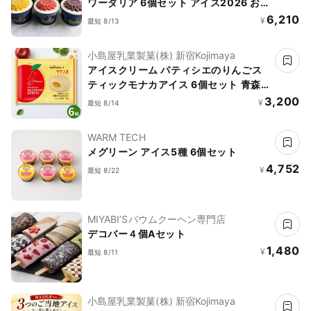
ワーダリア 6個セット アイス2026 お中
元2026
6,210
¥
最短 8/13
小島屋乳業製菓(株) 新宿Kojimaya
アイスクリーム パティシエのりんごス
ティックモナカアイス 6個セット 青森
ラグノオささき 新宿Kojimaya コラボ
3,200
¥
最短 8/14
商品 お中元 2026 アイス2026
WARM TECH
メグリーン アイス5種 6個セット
4,752
¥
最短 8/22
MIYABI’Sバウムクーヘン専門店
デコバー４個Aセット
1,480
¥
最短 8/11
小島屋乳業製菓(株) 新宿Kojimaya