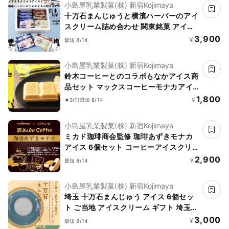
小島屋乳業製菓(株) 新宿Kojimaya
十万石まんじゅうと横濱ハーバーのアイ
スクリーム詰め合わせ 関東銘菓 アイス
セット 神奈川の横濱ハーバー 埼玉の十
3,900
¥
最短 8/14
万石まんじゅう をそれぞれアイスで愉
しむ 2種5個 10個入 お中元 2026 アイ
小島屋乳業製菓(株) 新宿Kojimaya
ス2026
鈴木コーヒーとのコラボもなかアイス商
品セット マックスコーヒーモナカアイ
ス6個入り お中元 2026 アイス2026
1,800
¥
3
(1)
最短 8/14
小島屋乳業製菓(株) 新宿Kojimaya
ミカド珈琲商会監修 珈琲あずきモナカ
アイス 6個セット コーヒーアイスクリ
ーム ミカドコーヒー コラボ商品 ご当地
2,900
¥
最短 8/14
アイスクリーム ギフト 誕生日 アイス お
中元 2026 アイス2026
小島屋乳業製菓(株) 新宿Kojimaya
埼玉 十万石まんじゅう アイス 6個セッ
ト ご当地 アイスクリーム ギフト 埼玉銘
菓 十万石饅頭 うまい うますぎる 十万石
3,000
¥
最短 8/14
ふくさや お中元 2026 アイス2026