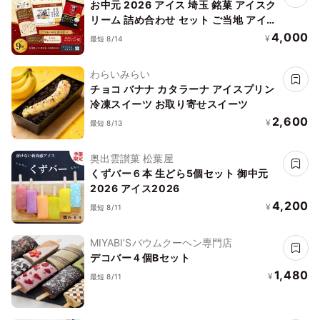
お中元 2026 アイス 埼玉 銘菓 アイスク
リーム 詰め合わせ セット ご当地 アイス
ギフト 9個入 十万石まんじゅう わたぼ
4,000
¥
最短 8/14
くコーヒー 浦和レッズ モナカアイス お
中元 2026 アイス2026
わらいみらい
チョコ バナナ カタラーナ アイスプリン
冷凍スイーツ お取り寄せスイーツ
2,600
¥
最短 8/13
奥出雲讃菓 松葉屋
くずバー６本 生どら5個セット 御中元
2026 アイス2026
4,200
¥
最短 8/11
MIYABI’Sバウムクーヘン専門店
デコバー４個Bセット
1,480
¥
最短 8/11