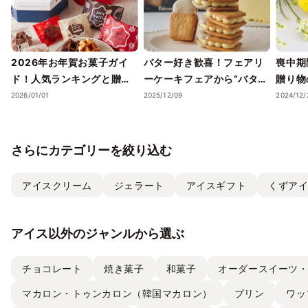
2026年お年賀お菓子ガイ
バター好き歓喜！フェアリ
喪中期
ド！人気ランキングと贈り
ーケーキフェアから“バター
贈り物
方のポイント
そのもの”を味わう「究極の
2026/01/01
2025/12/09
2024/12/
生バターサンド」が登場。
お年賀に最適な紅白セット
も
さらにカテゴリーを絞り込む
アイスクリーム
ジェラート
アイスギフト
くずア
アイス以外のジャンルから選ぶ
チョコレート
焼き菓子
和菓子
オーダースイーツ
マカロン・トゥンカロン（韓国マカロン）
プリン
ワッ