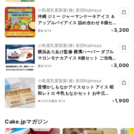
小島屋乳業製菓(株) 新宿Kojimaya
沖縄 ジミー ジャーマンケーキアイス ＆
アップルパイアイス 詰め合わせ 6個セ
ット アイスクリーム 沖縄 Jimmy'sコラ
3,200
¥
最短 8/14
ボ商品 ご当地 アイスクリーム ギフト 誕
生日 アイス お中元 2026 アイス2026
小島屋乳業製菓(株) 新宿Kojimaya
横浜ありあけ監修 横濱ハーバー ダブル
マロンモナカアイス 6個セット ご当地
アイスクリーム ギフト 誕生日 アイス お
3,000
¥
最短 8/14
中元 2026 アイス2026
小島屋乳業製菓(株) 新宿Kojimaya
昔懐かしもなかアイスセット アイス 昭
和レトロ 牛乳もなかセット お中元
2026 アイス2026
1,900
¥
4.67
(3)
最短 8/14
Cake.jpマガジン