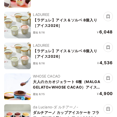
LADUREE
【ラデュレ】アイス＆ソルベ 8個入り
［アイス2026］
6,048
¥
最短 8/16
LADUREE
【ラデュレ】アイス＆ソルベ 6個入り
［アイス2026］
4,536
¥
最短 8/16
WHOSE CACAO
大人のカカオジェラート 6種（MALGA
GELATO×WHOSE CACAO）アイス
2026
4,900
¥
最短 8/15
da Luciano-ダ ルチアーノ-
ダルチアーノ カップアイスケーキ フラ