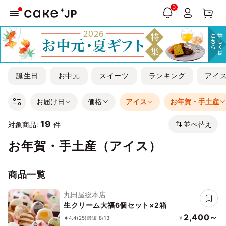
3
誕生日
お中元
スイーツ
ランキング
アイ
お届け日
価格
アイス
お年賀・手土産
19
並べ替え
対象商品:
件
お年賀・手土産（アイス）
商品一覧
丸田屋総本店
生クリーム大福6個セット×2箱
2,400～
¥
4.4
(25)
最短 8/13