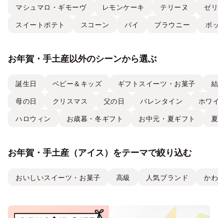
マシュマロ・ギモーヴ
レモンケーキ
テリーヌ
ゼ
スイートポテト
スコーン
パイ
ブラウニー
ポ
お年賀・手土産以外のシーンから選ぶ
誕生日
ベビー＆キッズ
ギフトスイーツ・お菓子
母の日
クリスマス
父の日
バレンタイン
ホワ
ハロウィン
お歳暮・冬ギフト
お中元・夏ギフト
お年賀・手土産（アイス）をテーマで絞り込む
おいしいスイーツ・お菓子
高級
人気ブランド
か