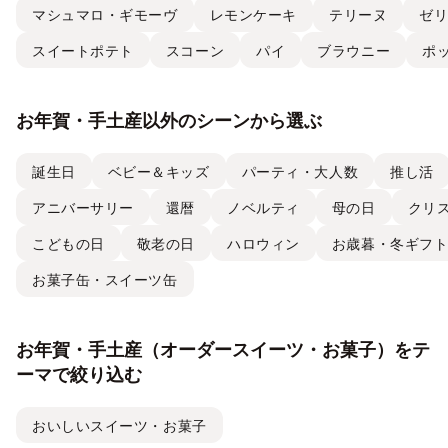
マシュマロ・ギモーヴ
レモンケーキ
テリーヌ
ゼ
スイートポテト
スコーン
パイ
ブラウニー
ポ
お年賀・手土産以外のシーンから選ぶ
誕生日
ベビー＆キッズ
パーティ・大人数
推し活
アニバーサリー
還暦
ノベルティ
母の日
クリ
こどもの日
敬老の日
ハロウィン
お歳暮・冬ギフ
お菓子缶・スイーツ缶
お年賀・手土産（オーダースイーツ・お菓子）をテ
ーマで絞り込む
おいしいスイーツ・お菓子