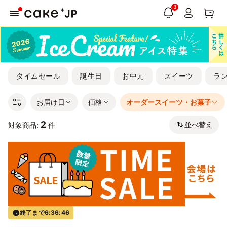
3
タイムセール
誕生日
お中元
スイーツ
ラ
お届け日
価格
オーダースイーツ・お菓子
2
並べ替え
対象商品:
件
終了まで
6:36:45