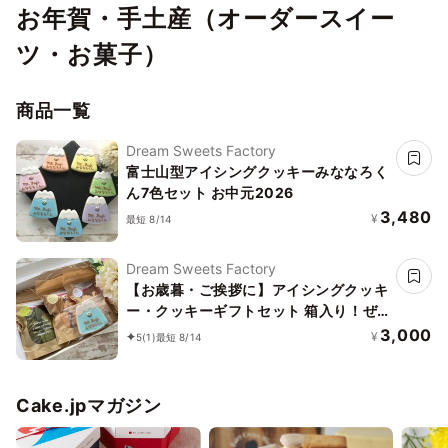
お年賀・手土産（オーダースイー
ツ・お菓子）
商品一覧
Dream Sweets Factory
富士山型アイシングクッキーみななろく
ん7色セット お中元2026
3,480
¥
最短 8/14
Dream Sweets Factory
【お歳暮・ご挨拶に】アイシングクッキ
ー・クッキーギフトセット 箱入り！ぜ
ーんぶ富士山セット（3000円）お中元
3,000
¥
5
(1)
最短 8/14
2026
Cake.jpマガジン