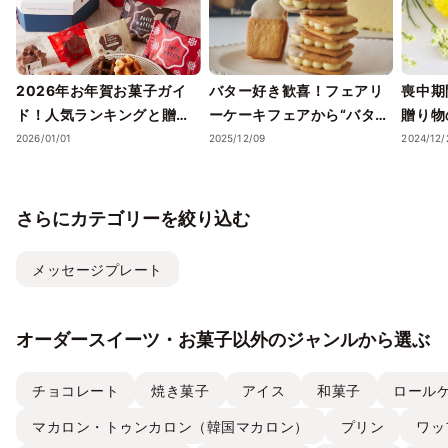
2026年お年賀お菓子ガイ
バター好き歓喜！フェアリ
喪中期
ド！人気ランキングと贈り
ーケーキフェアから“バター
贈り物
方のポイント
そのもの”を味わう「究極の
2026/01/01
2025/12/09
2024/12/
生バターサンド」が登場。
お年賀に最適な紅白セット
も
さらにカテゴリーを絞り込む
メッセージプレート
オーダースイーツ・お菓子以外のジャンルから選ぶ
チョコレート
焼き菓子
アイス
和菓子
ロール
マカロン・トゥンカロン（韓国マカロン）
プリン
ワッ