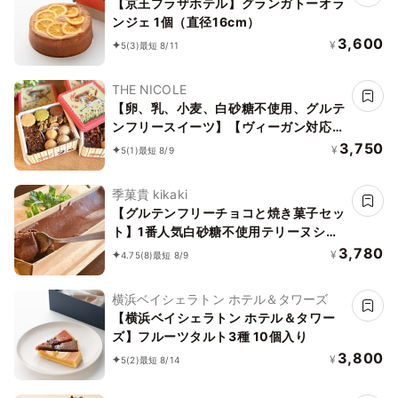
【京王プラザホテル】グランガトーオラ
ンジェ 1個（直径16cm）
3,600
¥
5
(3)
最短 8/11
THE NICOLE
【卵、乳、小麦、白砂糖不使用、グルテ
ンフリースイーツ】【ヴィーガン対応】
白馬にのって駆け巡ろう ボタニカルサ
3,750
¥
5
(1)
最短 8/9
ブレ缶
季菓貴 kikaki
【グルテンフリーチョコと焼き菓子セッ
ト】1番人気白砂糖不使用テリーヌショ
コラ 無添加米粉パウンドケーキ3個セッ
3,780
¥
4.75
(8)
最短 8/9
ト ガトーショコラ
横浜ベイシェラトン ホテル＆タワーズ
【横浜ベイシェラトン ホテル＆タワー
ズ】フルーツタルト3種 10個入り
3,800
¥
5
(2)
最短 8/14