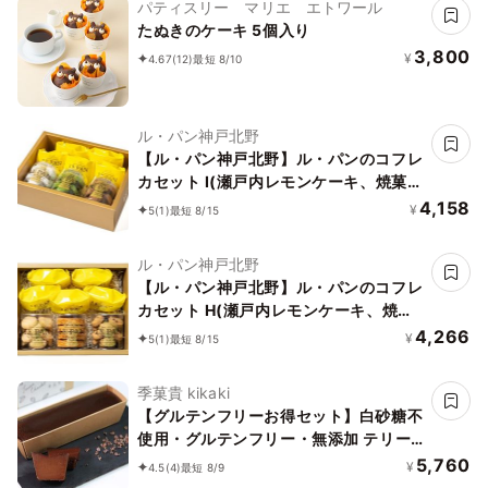
パティスリー マリエ エトワール
たぬきのケーキ 5個入り
3,800
¥
4.67
(12)
最短 8/10
ル・パン神戸北野
【ル・パン神戸北野】ル・パンのコフレ
カセット I(瀬戸内レモンケーキ、焼菓子
3種)
4,158
¥
5
(1)
最短 8/15
ル・パン神戸北野
【ル・パン神戸北野】ル・パンのコフレ
カセット H(瀬戸内レモンケーキ、焼菓
子3種)
4,266
¥
5
(1)
最短 8/15
季菓貴 kikaki
【グルテンフリーお得セット】白砂糖不
使用・グルテンフリー・無添加 テリー
ヌショコラとバスクチーズケーキ 米粉
5,760
¥
4.5
(4)
最短 8/9
パウンドケーキ２個おまけつき！