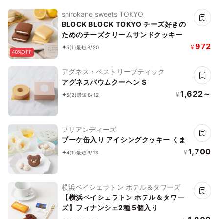
shirokane sweets TOKYO
BLOCK BLOCK TOKYO チーズ好きの
ためのチーズクリームサンドクッキー
972
¥
5
(1)
最短 8/20
40%OFF
アグネス・ペストリーブティック
アグネスバウムクーヘン S
1,622～
¥
5
(2)
最短 8/12
フリアンディーズ
ブーケ缶入り アイシングクッキー くま
1,700
¥
4
(1)
最短 8/15
横浜ベイシェラトン ホテル＆タワーズ
【横浜ベイシェラトン ホテル＆タワー
ズ】フィナンシェ2種 5個入り