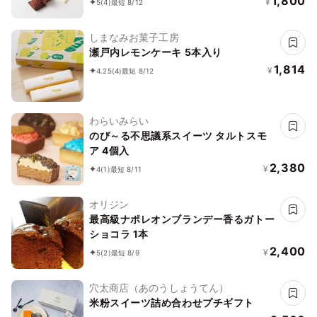
1,800
¥
5
(4)
最短 8/12
しまなみお菓子工房
瀬戸内レモンケーキ 5本入り
1,814
¥
4.25
(4)
最短 8/12
わらいみらい
のび～る不思議系スイーツ タルトスモ
ア 4個入
2,380
¥
4
(1)
最短 8/11
オリジン
最高級ナポレオンブランデー香るガトー
ショコラ 1本
2,400
¥
5
(2)
最短 8/9
穴太商店（あのうしょうてん）
米粉スイーツ詰め合わせプチギフト