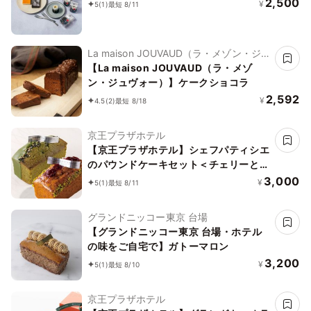
2,500
¥
5
(1)
最短 8/11
La maison JOUVAUD（ラ・メゾン・ジュ
ヴォー）
【La maison JOUVAUD（ラ・メゾ
ン・ジュヴォー）】ケークショコラ
2,592
¥
4.5
(2)
最短 8/18
京王プラザホテル
【京王プラザホテル】シェフパティシエ
のパウンドケーキセット＜チェリーとポ
ピーシード＆抹茶＞
3,000
¥
5
(1)
最短 8/11
グランドニッコー東京 台場
【グランドニッコー東京 台場・ホテル
の味をご自宅で】ガトーマロン
3,200
¥
5
(1)
最短 8/10
京王プラザホテル