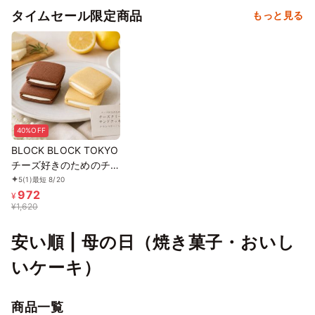
タイムセール限定商品
もっと見る
40%OFF
BLOCK BLOCK TOKYO
チーズ好きのためのチー
ズクリームサンドクッキ
5
(1)
最短 8/20
972
ー
¥
¥
1,620
安い順 | 母の日（焼き菓子・おいし
いケーキ）
商品一覧