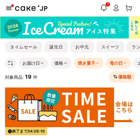
3
タイムセール
誕生日
お中元
スイーツ
ラ
お届け日
価格
焼き菓子
母の日
19
価格順
対象商品:
件
終了まで
34:28:09