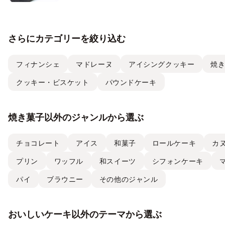
さらにカテゴリーを絞り込む
フィナンシェ
マドレーヌ
アイシングクッキー
焼
クッキー・ビスケット
パウンドケーキ
焼き菓子以外のジャンルから選ぶ
チョコレート
アイス
和菓子
ロールケーキ
カ
プリン
ワッフル
和スイーツ
シフォンケーキ
パイ
ブラウニー
その他のジャンル
おいしいケーキ以外のテーマから選ぶ