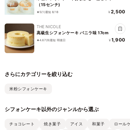
（15センチ)
2,500
¥
5
(1)
最短 8/18
THE NICOLE
高級生シフォンケーキ バニラ味 17cm
1,900
¥
4.67
(9)
最短 明後日
さらにカテゴリーを絞り込む
米粉シフォンケーキ
シフォンケーキ以外のジャンルから選ぶ
チョコレート
焼き菓子
アイス
和菓子
ロール