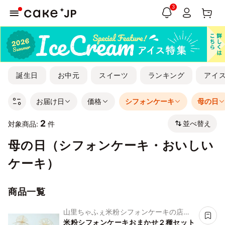
3
誕生日
お中元
スイーツ
ランキング
アイ
お届け日
価格
シフォンケーキ
母の日
2
並べ替え
対象商品:
件
母の日（シフォンケーキ・おいしい
ケーキ）
商品一覧
山里ちゃふぇ米粉シフォンケーキの店
アトリ
米粉シフォンケーキおまかせ２種セット