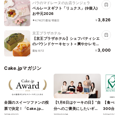
バラのマドレーヌのお店ランジェラ
ベルレーヌギフト「リュクス」(9個入)
お中元2026
3,826
¥
4.74
(27)
最短 明後日
京王プラザホテル
【京王プラザホテル】シェフパティシエ
のパウンドケーキセット＜爽やかレモン
＆抹茶＞
3,000
¥
最短 8/12
Cake.jpマガジン
全国のスイーツファンの投
【1月6日はケーキの日】“自
【食べ
票で決定！「Cake.jp
分へのご褒美にしたいギフ
300
Award 2026」受賞店舗を
トスイーツ・ケーキ”5選
スイー
2026/02/12
2025/01/06
2024/12/