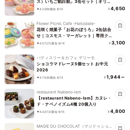
ス）いちご餡白餡」3缶セット｜オリジ
ナル紙袋を3枚
4,650
¥
4.2
(69)
最短 8/15
Flower Picnic Cafe -Hakodate-
花咲く焼菓子「お花のぼうろ」2缶詰合
せ｜コスモス・マーガレット｜専用クリ
アケース付き｜
3,100
¥
4.57
(21)
最短 8/14
パティスリー＆カフェ デリーモ
ショコラマドレーヌ5個セット お中元
2026
1,944～
¥
4.75
(8)
最短 8/13
restaurant Nabeno-Ism
【restaurant Nabeno-Ism】カヌレ・
ド・ナベノイズム4種 20個入り
4,800
¥
4.42
(12)
最短 8/15
MAGIE DU CHOCOLAT（マジドゥショコ