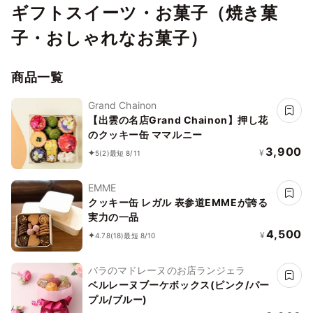
ギフトスイーツ・お菓子（焼き菓
子・おしゃれなお菓子）
商品一覧
Grand Chainon
【出雲の名店Grand Chainon】押し花
のクッキー缶 ママルニー
3,900
¥
5
(2)
最短 8/11
EMME
クッキー缶 レガル 表参道EMMEが誇る
実力の一品
4,500
¥
4.78
(18)
最短 8/10
バラのマドレーヌのお店ランジェラ
ベルレーヌブーケボックス(ピンク/パー
プル/ブルー)