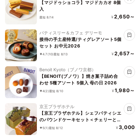
ラ）
【マジドゥショコラ】マジドカカオ 8個
入
2,650～
¥
最短 8/14
パティスリー＆カフェ デリーモ
接待の手土産特選/ティグレアソート5個
セット お中元2026
2,657～
¥
4.7
(10)
最短 8/13
Benoit Kyoto（ブノワ京都）
【BENOIT(ブノワ）】焼き菓子詰め合
わせ 5種アソート 5個入 母の日 2026
1,980～
¥
4
(2)
最短 8/10
京王プラザホテル
【京王プラザホテル】シェフパティシエ
のパウンドケーキセット＜チェリーとポ
ピーシード＆抹茶＞
3,000
¥
5
(1)
最短 8/12