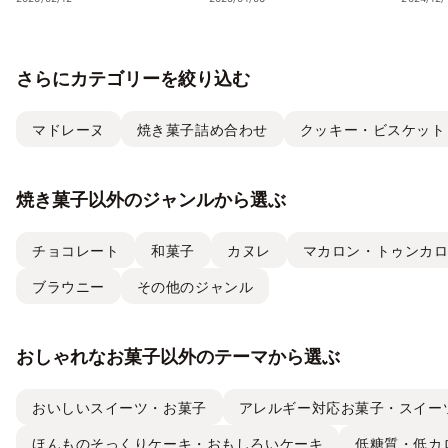
発表― 心の温度が上がる誕
を、Cake.jpでお取り寄せ
気フレ
生日ケーキ・ギフトスイー
ストラ
ツの名店が集結 ―
チーズケ
さらにカテゴリーを絞り込む
て取り
マドレーヌ
焼き菓子詰め合わせ
クッキー・ビスケット
焼き菓子以外のジャンルから選ぶ
チョコレート
和菓子
カヌレ
マカロン・トゥンカ
ブラウニー
その他のジャンル
おしゃれなお菓子以外のテーマから選ぶ
おいしいスイーツ・お菓子
アレルギー対応お菓子・スイー
ほんものそっくりケーキ・おもしろいケーキ
低糖質・低カ