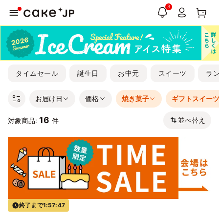
3
タイムセール
誕生日
お中元
スイーツ
ラ
お届け日
価格
焼き菓子
ギフトスイー
16
並べ替え
対象商品:
件
終了まで
1:57:47