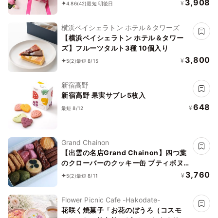
3,908
¥
4.86
(42)
最短 明後日
横浜ベイシェラトン ホテル＆タワーズ
【横浜ベイシェラトン ホテル＆タワー
ズ】フルーツタルト3種 10個入り
3,800
¥
5
(2)
最短 8/15
新宿高野
新宿高野 果実サブレ5枚入
648
¥
最短 8/12
Grand Chainon
【出雲の名店Grand Chainon】四つ葉
のクローバーのクッキー缶 プティボヌ
ール
3,760
¥
5
(2)
最短 8/11
Flower Picnic Cafe -Hakodate-
花咲く焼菓子「お花のぼうろ（コスモ