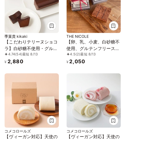
ギー配慮》
季菓貴 kikaki
THE NICOLE
【こだわりテリーヌショコ
【卵、乳、小麦、白砂糖不
ラ】白砂糖不使用・グルテ
使用、グルテンフリースイ
4.74
(54)
最短 8/13
4.5
(2)
最短 8/13
ンフリー・無添加 濃厚チ
ーツ】ボタニカルショコラ
2,880
2,050
ョコレートケーキ ガトー
京豆腐生チョコ 《ヴィー
¥
¥
ショコラ
ガンスイーツ・ヴィーガン
ケーキ》《無添加》《アレ
ルギー配慮》
コメコロールズ
コメコロールズ
【ヴィーガン対応】天使の
【ヴィーガン対応】天使の