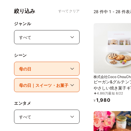
絞り込み
すべてクリア
28
件中 1 - 28 件
ジャンル
シーン
株式会社Coco ChouCh
ビーガン&グルテン
やさしい焼き菓子ギ
4.86
(7)
最短 8/22
（小） ※卵、乳製
1,980
粉、白砂糖不使用 
¥
エンタメ
ーガンスイーツ》《
ンフリー》