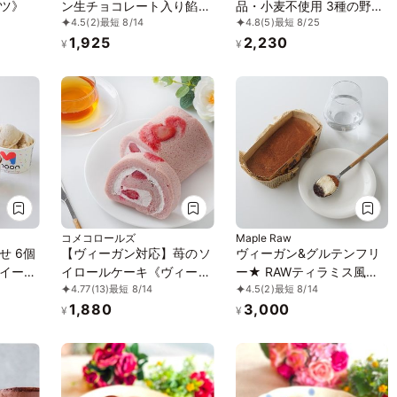
ツ》
ン生チョコレート入り餡子
品・小麦不使用 3種の野菜
4.5
(2)
最短 8/14
4.8
(5)
最短 8/25
玉 4個入り）《ヴィーガン
ボーロ 4個セット《ヴィー
1,925
2,230
スイーツ》
ガンスイーツ》《グルテン
¥
¥
フリー》《アレルギー配
慮》
コメコロールズ
Maple Raw
せ 6個
【ヴィーガン対応】苺のソ
ヴィーガン&グルテンフリ
イー
イロールケーキ《ヴィーガ
ー★ RAWティラミス風チ
4.77
(13)
最短 8/14
4.5
(2)
最短 8/14
ン》《グルテンフリー》
ーズケーキ《ヴィーガンス
1,880
3,000
イーツ》
¥
¥