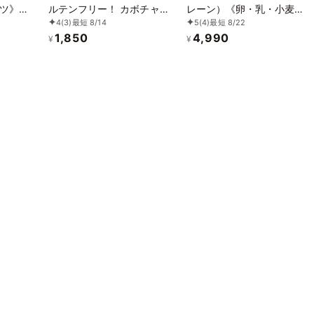
ツ》
ルテンフリー！ カボチャ
レーン）《卵・乳・小麦・
4
(3)
最短 8/14
5
(4)
最短 8/22
《アレ
のチーズケーキ 2個セット
白砂糖不使用》《ヴィーガ
1,850
4,990
《ヴィーガンスイーツ》
ンスイーツ》《グルテンフ
¥
¥
リー》《無添加》《アレル
ギー配慮》