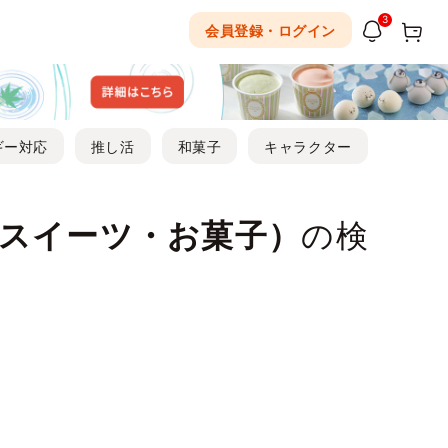
3
会員登録・ログイン
ギー対応
推し活
和菓子
キャラクター
スイーツ・お菓子）
の検