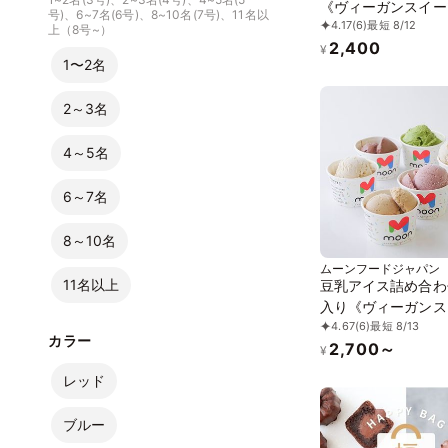
《ヴィーガンスイー
号)、6~7名(6号)、8~10名(7号)、11名以
4.17
(6)
最短 8/12
上（8号~）
2,400
¥
1〜2名
2～3名
4～5名
6～7名
8～10名
ムーンフードジャパン
11名以上
豆乳アイス詰め合わ
入り《ヴィーガンス
4.67
(6)
最短 8/13
ツ》
カラー
2,700～
¥
レッド
ブルー