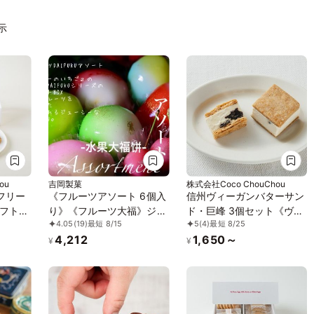
表示
ou
吉岡製菓
株式会社Coco ChouChou
フリー
《フルーツアソート 6個入
信州ヴィーガンバターサン
フト
り》《フルーツ大福》ジュ
ド・巨峰 3個セット《ヴィ
4.05
(19)
最短 8/15
5
(4)
最短 8/25
品、小麦
エリーボックス DAIFUKU
ーガンスイーツ》《グルテ
4,212
1,650～
《ヴィ
ンフリー》
¥
¥
グルテ