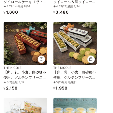
ソイロールケーキ《ヴィー
ソイロール＆苺ソイロール
4.79
(14)
最短 8/14
4.67
(12)
最短 8/14
ガンスイーツ》《グルテン
《ヴィーガン》《グルテン
1,680
3,480
フリー》
フリー》
¥
¥
THE NICOLE
THE NICOLE
【卵、乳、小麦、白砂糖不
【卵、乳、小麦、白砂糖不
使用、グルテンフリースイ
使用、グルテンフリースイ
5
(2)
最短 8/12
5
(2)
最短 明後日
ーツ】ボタニカルサブレ
ーツ】ボタニカルサブレ
2,150
1,950
カカオ、黒糖バニラサブレ
京抹茶、黒糖バニラサブレ
¥
¥
缶 2種アソート 《ヴィーガ
缶 2種アソート 《ヴィーガ
ンスイーツ》 《無添加》
ンスイーツ》《無添加》
《アレルギー配慮》
《アレルギー配慮》