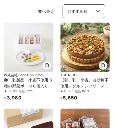
並べ替え：
株式会社Coco ChouChou
THE NICOLE
卵・乳製品・小麦不使用 3
【卵、乳、小麦、白砂糖不
種の野菜ボーロ８個入り
使用、グルテンフリースイ
3.67
(3)
最短 8/25
4.67
(3)
最短 8/13
《ヴィーガンスイーツ》
ーツ】キャラメルナッツバ
3,980
5,650
《グルテンフリー》
ナーヌショコラ【京豆腐仕
¥
¥
込み】 5号 15cm ～京豆腐
をベース作り上げたショコ
ラケーキ～《ヴィーガンス
イーツ・ヴィーガンケー
キ》 《無添加》《アレル