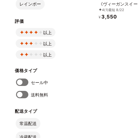
レインボー
《ヴィーガンスイー
4
(1)
最短 8/22
《グルテンフリー》
3,550
ルギー配慮》
¥
評価
以上
以上
以上
価格タイプ
セール中
送料無料
配送タイプ
常温配送
冷蔵配送