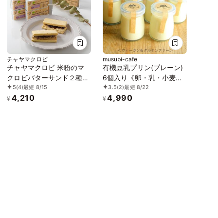
チャヤマクロビ
musubi-cafe
チャヤマクロビ 米粉のマ
有機豆乳プリン(プレーン)
クロビバターサンド２種セ
6個入り《卵・乳・小麦・
5
(4)
最短 8/15
3.5
(2)
最短 8/22
ット メイプルラムレーズ
白砂糖不使用》《ヴィーガ
4,210
4,990
ン5個入＋カフェモカ 5個
ンスイーツ》《グルテンフ
¥
¥
入（計10個入）《ヴィーガ
リー》《アレルギー配慮》
ンスイーツ》