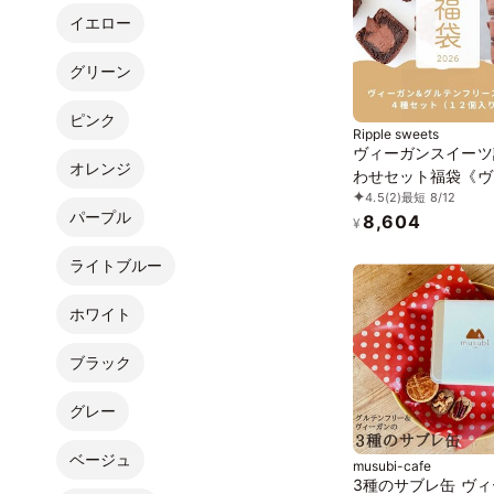
イエロー
グリーン
ピンク
Ripple sweets
ヴィーガンスイーツ
オレンジ
わせセット福袋《ヴ
4.5
(2)
最短 8/12
ンスイーツ》
パープル
8,604
¥
ライトブルー
ホワイト
ブラック
グレー
ベージュ
musubi-cafe
3種のサブレ缶 ヴ