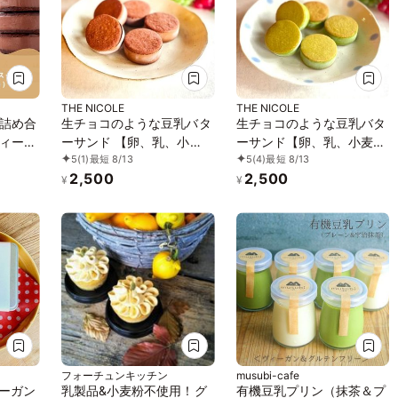
THE NICOLE
THE NICOLE
詰め合
生チョコのような豆乳バタ
生チョコのような豆乳バタ
ィーガ
ーサンド 【卵、乳、小
ーサンド【卵、乳、小麦、
5
(1)
最短 8/13
5
(4)
最短 8/13
麦、白砂糖不使用、グルテ
白砂糖不使用、グルテンフ
2,500
2,500
ンフリースイーツ】ボタニ
リースイーツ】ボタニカル
¥
¥
カルカカオサンド 《ヴィ
サンド 京抹茶サンド 《ヴ
ーガンスイーツ》《無添
ィーガンスイーツ・ヴィー
加》《アレルギー配慮》
ガンケーキ》《無添加》
《アレルギー配慮》
フォーチュンキッチン
musubi-cafe
ィーガン
乳製品&小麦粉不使用！グ
有機豆乳プリン（抹茶＆プ