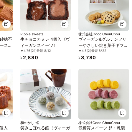
Ripple sweets
株式会社Coco ChouChou
砂糖不
生チョコカヌレ 4個入《ヴ
ヴィーガン&グルテンフリ
ースイ
ィーガンスイーツ》
ーやさしい焼き菓子ギフト
4.76
(21)
最短 8/12
4.5
(2)
最短 8/22
ラ 5号
セット（中） ※卵、乳製
2,880
3,780
み】
品、小麦粉、白砂糖不使用
¥
¥
ツ・ヴ
《ヴィーガンスイーツ》
無添
《グルテンフリー》
慮》
和のかし 巡
株式会社Coco ChouChou
4個入
笑みこぼれる餡（ヴィーガ
低糖質スイーツ 卵・乳製