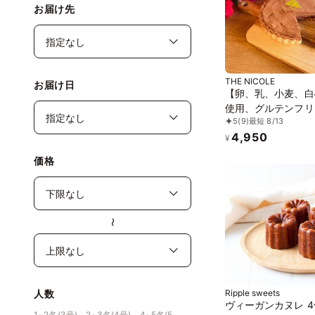
お届け先
THE NICOLE
お届け日
【卵、乳、小麦、白
使用、グルテンフリ
5
(9)
最短 8/13
ーツ】タルトショコ
4,950
15cm【京豆腐仕込
¥
《ヴィーガンスイー
価格
ィーガンケーキ》《
加》《アレルギー配
〜
Ripple sweets
人数
ヴィーガンカヌレ 
1~2名(3号)、2~3名(4号)、4~5名(5