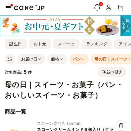
3
誕生日
お中元
スイーツ
ランキング
アイ
お届け日
価格
パン
母の日｜スイーツ
5
並べ替え
対象商品:
件
母の日｜スイーツ・お菓子（パン・
おいしいスイーツ・お菓子）
商品一覧
スコーン専門店 famfam
スコーンクリームサンド６個入り（クラ