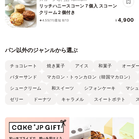
リッチハニースコーン７個入 スコーン
クリーム２個付き
4,900
¥
4.55
(11)
最短 8/13
パン以外のジャンルから選ぶ
チョコレート
焼き菓子
アイス
和菓子
オーダ
バターサンド
マカロン・トゥンカロン（韓国マカロン）
シュークリーム
和スイーツ
シフォンケーキ
マシ
ゼリー
ドーナツ
キャラメル
スイートポテト