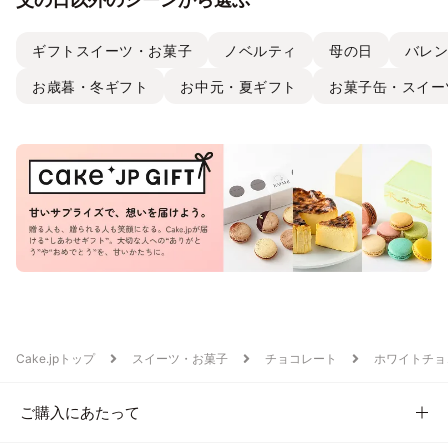
ギフトスイーツ・お菓子
ノベルティ
母の日
バレ
お歳暮・冬ギフト
お中元・夏ギフト
お菓子缶・スイー
Cake.jpトップ
スイーツ・お菓子
チョコレート
ホワイトチョ
ご購入にあたって