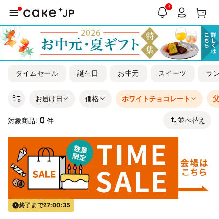
3
タイムセール
誕生日
お中元
スイーツ
ラ
お届け日
価格
ホワイトチョコレート
0
並べ替え
対象商品:
件
終了まで
27:00:34