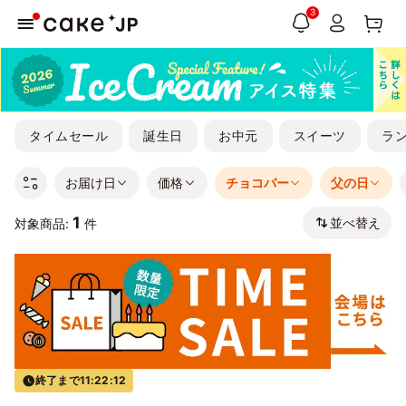
3
タイムセール
誕生日
お中元
スイーツ
ラ
お届け日
価格
チョコバー
父の日
1
並べ替え
対象商品:
件
終了まで
11:22:12