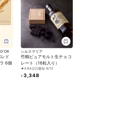
 D'OR
シルスマリア
パレド
竹鶴ピュアモルト生チョコ
ラ 6個
レート（16粒入り）
4.64
(22)
最短 8/13
3,348
¥