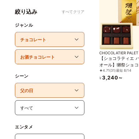
絞り込み
すべてクリア
ジャンル
CHOCOLATIER PALET
【ショコラティエ 
オール】獺祭ショコ
4.71
(31)
最短 8/14
シーン
3,240～
¥
エンタメ