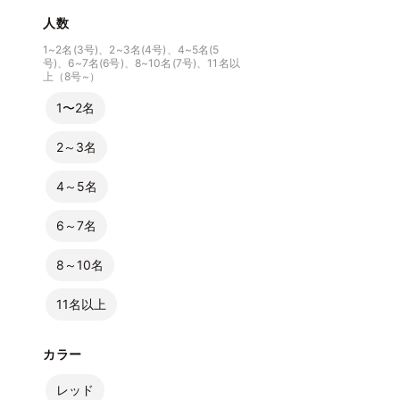
人数
1~2名(3号)、2~3名(4号)、4~5名(5
号)、6~7名(6号)、8~10名(7号)、11名以
上（8号~）
1〜2名
2～3名
4～5名
6～7名
8～10名
11名以上
カラー
レッド