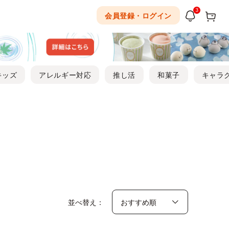
3
会員登録・ログイン
キッズ
アレルギー対応
推し活
和菓子
キャラ
並べ替え：