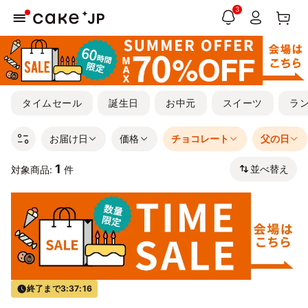
3
タイムセール
誕生日
お中元
スイーツ
ラ
お届け日
価格
チョコレート
父の日
1
並べ替え
対象商品:
件
終了まで
3:37:16