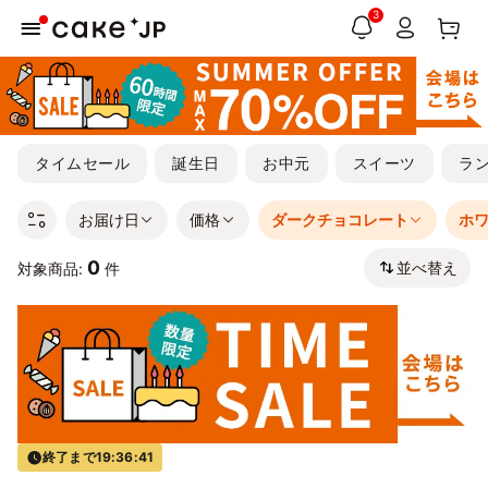
3
タイムセール
誕生日
お中元
スイーツ
ラ
お届け日
価格
ダークチョコレート
ホ
0
並べ替え
対象商品:
件
終了まで
19:36:40