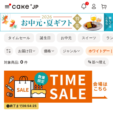
3
タイムセール
誕生日
お中元
スイーツ
ラ
お届け日
価格
ジャンル
ホワイトデー
0
並べ替え
対象商品:
件
終了まで
26:54:25