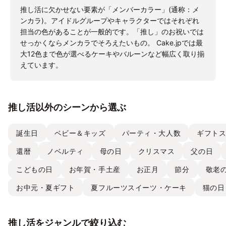
推し活に欠かせない要素が「メンバーカラー」(通称：メ
ンカラ)。アイドルグループやキャラクターではそれぞれ
担当の色があることが一般的です。「推し」のお祝いでは
せっかくならメンカラでそろえたいもの。 Cake.jpでは最
大12色まで色が選べるケーキやバルーンなど幅広く取り揃
えています。
推し活以外のシーンから選ぶ
誕生日
ベビー＆キッズ
パーティ・大人数
ギフト
還暦
ノベルティ
母の日
クリスマス
父の日
こどもの日
お年賀・手土産
お正月
節分
敬老
お中元・夏ギフト
夏フルーツスイーツ・ケーキ
猫の日
推し活をジャンルで絞り込む