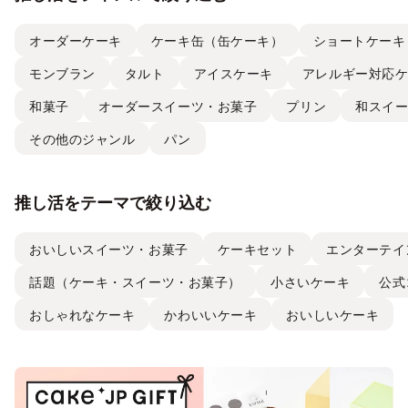
オーダーケーキ
ケーキ缶（缶ケーキ）
ショートケーキ
モンブラン
タルト
アイスケーキ
アレルギー対応
和菓子
オーダースイーツ・お菓子
プリン
和スイ
その他のジャンル
パン
推し活をテーマで絞り込む
おいしいスイーツ・お菓子
ケーキセット
エンターテイ
話題（ケーキ・スイーツ・お菓子）
小さいケーキ
公式
おしゃれなケーキ
かわいいケーキ
おいしいケーキ