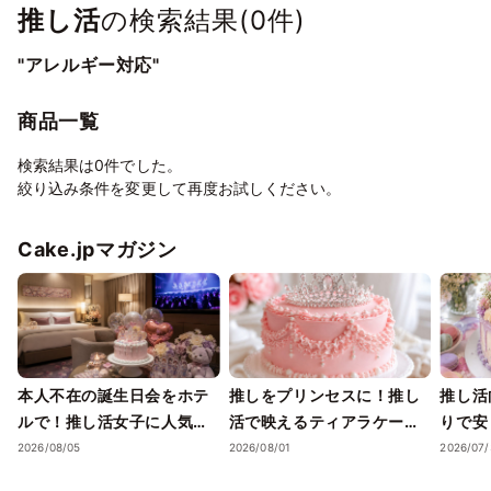
推し活
の検索結果(
0
件)
"アレルギー対応"
商品一覧
検索結果は0件でした。
絞り込み条件を変更して再度お試しください。
Cake.jpマガジン
本人不在の誕生日会をホテ
推しをプリンセスに！推し
推し活
ルで！推し活女子に人気の
活で映えるティアラケーキ
りで安
ケーキと選び方
の選び方と通販ガイド
も味も
2026/08/05
2026/08/01
2026/07/