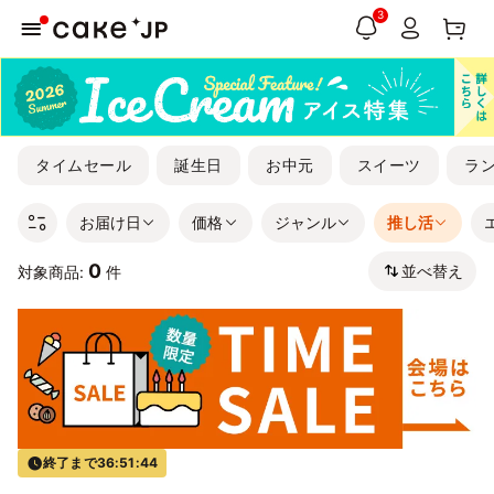
3
タイムセール
誕生日
お中元
スイーツ
ラ
お届け日
価格
ジャンル
推し活
0
並べ替え
対象商品:
件
終了まで
36:51:43