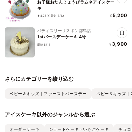
お子様おたんじょうびラムネアイスケー
キ
5,200
¥
4.25
(4)
最短 8/12
パティスリーリスボン都島店
1stバースデーケーキ 4号
3,900
¥
最短 8/11
さらにカテゴリーを絞り込む
ベビー＆キッズ｜ファーストバースデー
ベビー＆キッズ｜
アイスケーキ以外のジャンルから選ぶ
オーダーケーキ
ショートケーキ・いちごケーキ
チョコ