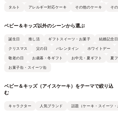
タルト
アレルギー対応ケーキ
その他のケーキ
そ
ベビー＆キッズ以外のシーンから選ぶ
誕生日
推し活
ギフトスイーツ・お菓子
結婚記念
クリスマス
父の日
バレンタイン
ホワイトデー
敬老の日
お歳暮・冬ギフト
お中元・夏ギフト
夏
お菓子缶・スイーツ缶
ベビー＆キッズ（アイスケーキ）をテーマで絞り込
む
キャラクター
人気ブランド
話題（ケーキ・スイーツ・