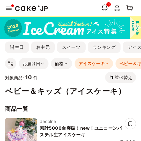
3
誕生日
お中元
スイーツ
ランキング
アイ
お届け日
価格
アイスケーキ
ベビー＆
10
並べ替え
対象商品:
件
ベビー＆キッズ（アイスケーキ）
商品一覧
decolne
累計5000台突破！new！ユニコーンパ
ステル生アイスケーキ