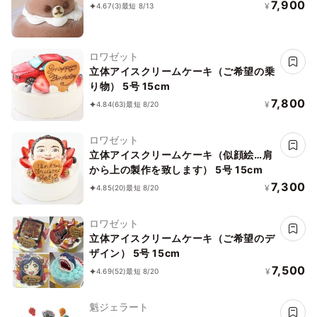
7,900
¥
4.67
(3)
最短 8/13
ロワゼット
立体アイスクリームケーキ（ご希望の乗
り物） 5号 15cm
7,800
¥
4.84
(63)
最短 8/20
ロワゼット
立体アイスクリームケーキ（似顔絵…肩
から上の製作を致します） 5号 15cm
7,300
¥
4.85
(20)
最短 8/20
ロワゼット
立体アイスクリームケーキ（ご希望のデ
ザイン） 5号 15cm
7,500
¥
4.69
(52)
最短 8/20
魁ジェラート