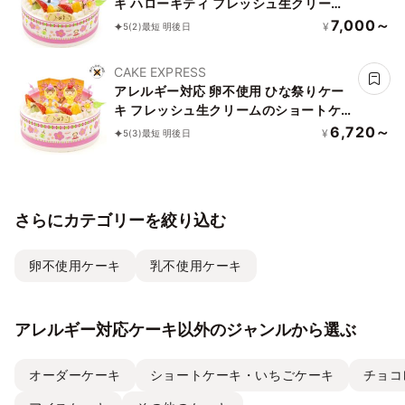
キ ハローキティ フレッシュ生クリーム
のデコレーションケーキ 5号 15cm
7,000～
¥
5
(2)
最短 明後日
cream-5-hina-hk-noegg
CAKE EXPRESS
アレルギー対応 卵不使用 ひな祭りケー
キ フレッシュ生クリームのショートケ
ーキ 5号 15cm cream-5-hina-noegg
6,720～
¥
5
(3)
最短 明後日
さらにカテゴリーを絞り込む
卵不使用ケーキ
乳不使用ケーキ
アレルギー対応ケーキ以外のジャンルから選ぶ
オーダーケーキ
ショートケーキ・いちごケーキ
チョコ