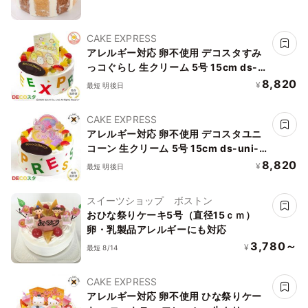
CAKE EXPRESS
アレルギー対応 卵不使用 デコスタすみ
っコぐらし 生クリーム 5号 15cm ds-
sumi-cream-5-noegg
8,820
¥
最短 明後日
CAKE EXPRESS
アレルギー対応 卵不使用 デコスタユニ
コーン 生クリーム 5号 15cm ds-uni-
cream-5-noegg
8,820
¥
最短 明後日
スイーツショップ ボストン
おひな祭りケーキ5号（直径15ｃｍ）
卵・乳製品アレルギーにも対応
3,780～
¥
最短 8/14
CAKE EXPRESS
アレルギー対応 卵不使用 ひな祭りケー