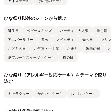
アイスケーキ
その他のケーキ
ひな祭り以外のシーンから選ぶ
誕生日
ベビー＆キッズ
パーティ・大人数
推し活
アニバーサリー
還暦
ノベルティ
母の日
クリ
こどもの日
お年賀・手土産
お正月
敬老の日
夏フルーツスイーツ・ケーキ
猫の日
ひな祭り（アレルギー対応ケーキ）をテーマで絞り
込む
キャラクター
かわいいケーキ
おいしいケーキ