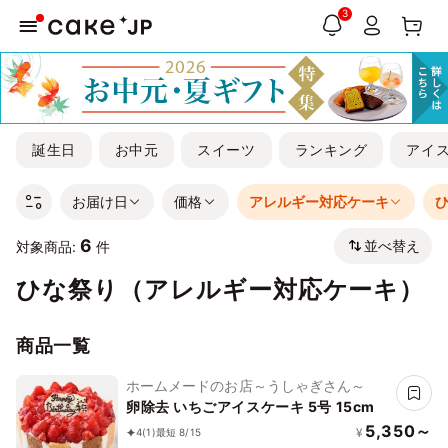
3
誕生日
お中元
スイーツ
ランキング
アイ
お届け日
価格
アレルギー対応ケーキ
6
並べ替え
対象商品:
件
ひな祭り（アレルギー対応ケーキ）
商品一覧
ホームメードのお店～うしゃぎさん～
卵除去 いちごアイスケーキ 5号 15cm
5,350～
¥
4
(1)
最短 8/15