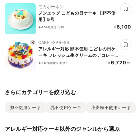
モカボーネン
ノンエッグ こどもの日ケーキ 【卵不使
用】5号
6,100
¥
4.5
(4)
最短 8/18
CAKE EXPRESS
アレルギー対応 卵不使用 こどもの日ケ
ーキ フレッシュ生クリームのデコレー
ションケーキ 5号 15cm cream-5-ko-
6,720～
¥
3.67
(3)
最短 明後日
noegg
さらにカテゴリーを絞り込む
卵不使用ケーキ
乳不使用ケーキ
小麦粉不使用ケーキ
アレルギー対応ケーキ以外のジャンルから選ぶ