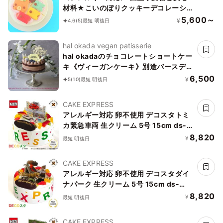
材料★こいのぼりクッキーデコレーショ
ン 4号 12cm【卵乳除去可能】
5,600～
¥
4.6
(5)
最短 明後日
hal okada vegan patisserie
hal okadaのチョコレートショートケー
キ《ヴィーガンケーキ》別途バースデー
オプションあり
6,500
¥
5
(10)
最短 明後日
CAKE EXPRESS
アレルギー対応 卵不使用 デコスタトミ
カ緊急車両 生クリーム 5号 15cm ds-
emg-cream-5-noegg
8,820
¥
最短 明後日
CAKE EXPRESS
アレルギー対応 卵不使用 デコスタダイ
ナパーク 生クリーム 5号 15cm ds-
dino-cream-5-noegg
8,820
¥
最短 明後日
CAKE EXPRESS