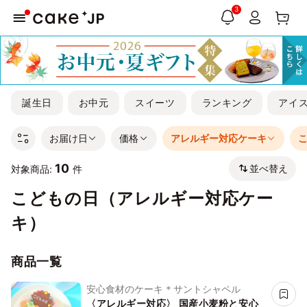
3
誕生日
お中元
スイーツ
ランキング
アイ
お届け日
価格
アレルギー対応ケーキ
10
並べ替え
対象商品:
件
こどもの日（アレルギー対応ケー
キ）
商品一覧
安心食材のケーキ＊サントシャペル
〈アレルギー対応〉 国産小麦粉と安心