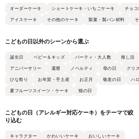
オーダーケーキ
ショートケーキ・いちごケーキ
チョコ
アイスケーキ
その他のケーキ
製菓・製パン材料
こどもの日以外のシーンから選ぶ
誕生日
ベビー＆キッズ
パーティ・大人数
推し活
アニバーサリー
還暦
ノベルティ
母の日
クリ
ひな祭り
お年賀・手土産
お正月
敬老の日
ハ
夏フルーツスイーツ・ケーキ
猫の日
こどもの日（アレルギー対応ケーキ）をテーマで絞
り込む
キャラクター
かわいいケーキ
おいしいケーキ