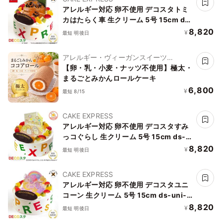
アレルギー対応 卵不使用 デコスタトミ
カはたらく車 生クリーム 5号 15cm ds-
juki-cream-5-noegg
8,820
¥
最短 明後日
アレルギー・ヴィーガンスイーツ
L'AURA(ローラ)
【卵・乳・小麦・ナッツ不使用】極太・
まるごとみかんロールケーキ
6,800
¥
最短 8/15
CAKE EXPRESS
アレルギー対応 卵不使用 デコスタすみ
っコぐらし 生クリーム 5号 15cm ds-
sumi-cream-5-noegg
8,820
¥
最短 明後日
CAKE EXPRESS
アレルギー対応 卵不使用 デコスタユニ
コーン 生クリーム 5号 15cm ds-uni-
cream-5-noegg
8,820
¥
最短 明後日