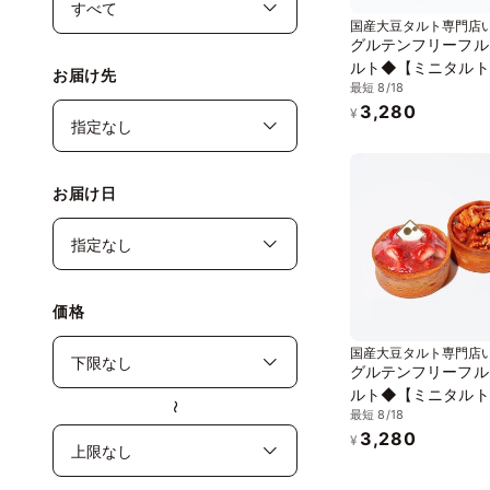
国産大豆タルト専門店
しき
グルテンフリーフル
ルト◆【ミニタルト
お届け先
最短 8/18
ット】長野県産いち
3,280
ルトタタン＜冷凍＞
¥
9cm
お届け日
価格
国産大豆タルト専門店
しき
グルテンフリーフル
ルト◆【ミニタルト
〜
最短 8/18
ット】長野県産いち
3,280
るみとナガノパープ
¥
豆のキャラメルタル
凍＞3号 9cm