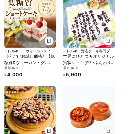
アレルギー・ヴィーガンスイー
アレルギー対応ケーキ専門プテ
ツ L'AURA(ローラ)
ィパ
《今だけお試し価格》【低
世界にひとつ★オリジナル
糖質&ヴィーガン・グルテ
賞状ケ－キ(白いふんわり
最短 8/11
最短 8/14
ンフリー】ショートケーキ
デコ) 卵、乳、小麦不使用
4,000
5,900
4個入り
天然色素(15㎝×15㎝)
¥
¥