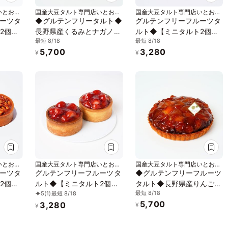
いとおか
国産大豆タルト専門店いとおか
国産大豆タルト専門店いとおか
しき
しき
ーツタ
◆グルテンフリータルト◆
グルテンフリーフルーツタ
2個セ
長野県産くるみとナガノパ
ルト◆【ミニタルト2個セ
最短 8/18
最短 8/18
ご・タ
ープルの大豆キャラメルタ
ット】長野県産いちご・ラ
5,700
3,280
3号
ルト＜冷凍＞ 5号 15cm
ズベリーフロマージュ＜冷
¥
¥
凍＞3号 9cm
いとおか
国産大豆タルト専門店いとおか
国産大豆タルト専門店いとおか
しき
しき
ーツタ
グルテンフリーフルーツタ
◆グルテンフリーフルーツ
2個セ
ルト◆【ミニタルト2個セ
タルト◆長野県産りんごの
最短 8/18
5
(1)
最短 8/18
ご・く
ット】長野県産いちご・い
タルトタタン＜冷凍＞ 5号
5,700
3,280
ルと大
ちご＜冷凍＞3号 9cm
15cm
¥
¥
ト＜冷