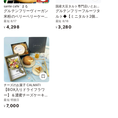
sante cafe` まる
国産大豆タルト専門店いとおか
しき
グルテンフリーヴィーガン
グルテンフリーフルーツタ
米粉のベリーベリーケーキ
ルト◆【ミニタルト2個セ
最短 8/17
最短 8/18
6号（18cmホール）
ット】長野県産くるみとナ
4,298
3,280
ガノパープルと大豆のキャ
¥
¥
ラメルタルト・りんごのタ
ルトタタン＜冷凍＞3号
9cm
チーズのお菓子 CALMATI
【BOX入りドライフラワ
ー】＆濃蜜チーズケーキ
最短 明後日
はちみつ付き
7,000
¥