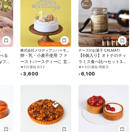
株式会社メロディアンハーモニ
チーズのお菓子 CALMATI
ーファイン
べる
卵・乳・小麦不使用 ファ
【6個入り】オトナのティ
ayフラ
ーストバースディーに 玄
ラミス食べ比べセット3種
5
(1)
最短 8/22
4.5
(2)
最短 明後日
 誕生
米粉のホールケーキ 夏の
〈ラム・バーボン・ブラン
3,600
6,100
贈り物に
デー〉各2個ずつ
¥
¥