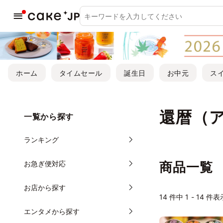
ホーム
タイムセール
誕生日
お中元
ス
還暦（
一覧から探す
ランキング
お急ぎ便対応
商品一覧
お店から探す
14
件中 1 - 14 件表
エンタメから探す