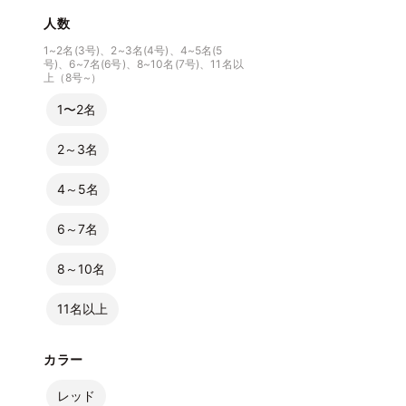
人数
1~2名(3号)、2~3名(4号)、4~5名(5
号)、6~7名(6号)、8~10名(7号)、11名以
上（8号~）
1〜2名
2～3名
4～5名
6～7名
8～10名
11名以上
カラー
レッド