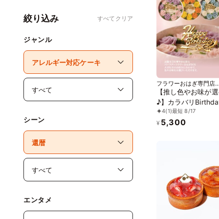
絞り込み
すべてクリア
ジャンル
フラワーおはぎ専門店
Oh!huggy!!
【推し色やお味が選
♪】カラバリBirthd
4
(1)
最短 8/17
ワーおはぎボックス
シーン
5,300
日プレゼント
¥
エンタメ