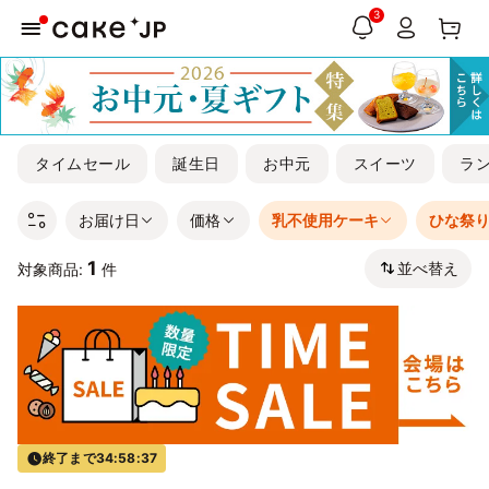
3
タイムセール
誕生日
お中元
スイーツ
ラ
お届け日
価格
乳不使用ケーキ
ひな祭
1
並べ替え
対象商品:
件
終了まで
34:58:37