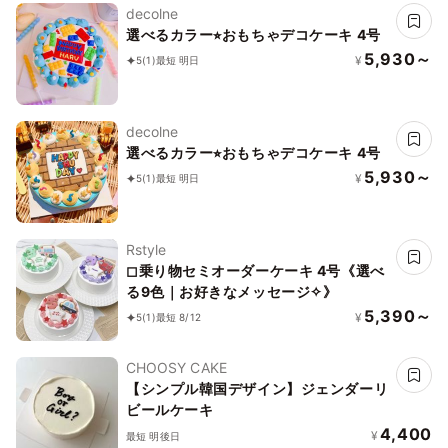
decolne
選べるカラー⭐︎おもちゃデコケーキ 4号
5,930～
¥
5
(1)
最短 明日
decolne
選べるカラー⭐︎おもちゃデコケーキ 4号
5,930～
¥
5
(1)
最短 明日
Rstyle
◻︎乗り物セミオーダーケーキ 4号《選べ
る9色｜お好きなメッセージ✧》
5,390～
¥
5
(1)
最短 8/12
CHOOSY CAKE
【シンプル韓国デザイン】ジェンダーリ
ビールケーキ
4,400
¥
最短 明後日