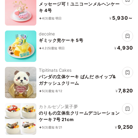
メッセージ可！ユニコーンメルヘンケー
キ 4号
5,930～
¥
4
(3)
最短 明日
decolne
ギミック兜ケーキ 5号
4,930
¥
4.2
(5)
最短 明日
Tipitinats Cakes
パンダの立体ケーキ ぱんだ ホイップ&
ガナッシュクリーム
7,820
¥
5
(3)
最短 8/12
カトルセゾン菓子夢
のりもの立体生クリームデコレーション
ケーキ 7号 21cm
9,250
¥
5
(3)
最短 8/21