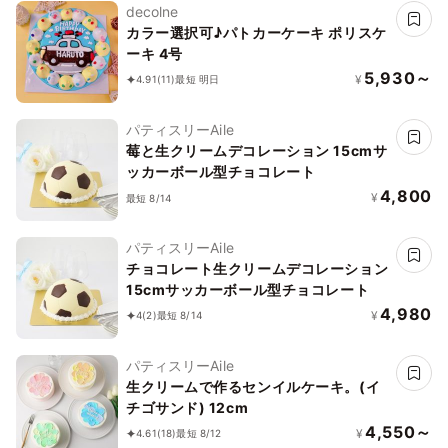
decolne
カラー選択可♪パトカーケーキ ポリスケ
ーキ 4号
5,930～
¥
4.91
(11)
最短 明日
パティスリーAile
莓と生クリームデコレーション 15cmサ
ッカーボール型チョコレート
4,800
¥
最短 8/14
パティスリーAile
チョコレート生クリームデコレーション
15cmサッカーボール型チョコレート
4,980
¥
4
(2)
最短 8/14
パティスリーAile
生クリームで作るセンイルケーキ。(イ
チゴサンド) 12cm
4,550～
¥
4.61
(18)
最短 8/12