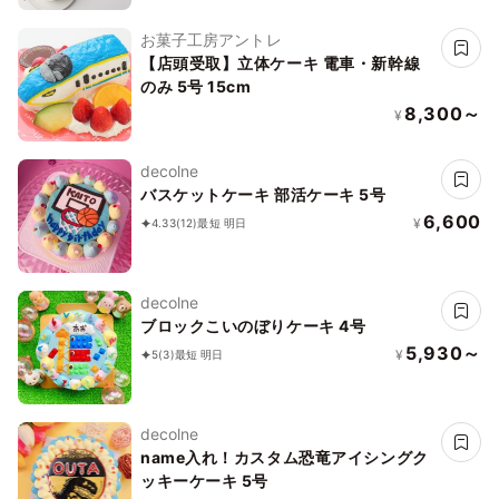
お菓子工房アントレ
【店頭受取】立体ケーキ 電車・新幹線
のみ 5号 15cm
8,300～
¥
decolne
バスケットケーキ 部活ケーキ 5号
6,600
¥
4.33
(12)
最短 明日
decolne
ブロックこいのぼりケーキ 4号
5,930～
¥
5
(3)
最短 明日
decolne
name入れ！カスタム恐竜アイシングク
ッキーケーキ 5号