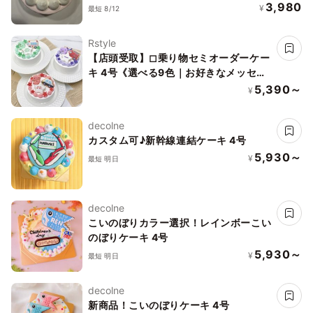
3,980
¥
最短 8/12
Rstyle
【店頭受取】◻︎乗り物セミオーダーケー
キ 4号《選べる9色｜お好きなメッセー
ジ✧》
5,390～
¥
decolne
カスタム可♪新幹線連結ケーキ 4号
5,930～
¥
最短 明日
decolne
こいのぼりカラー選択！レインボーこい
のぼりケーキ 4号
5,930～
¥
最短 明日
decolne
新商品！こいのぼりケーキ 4号