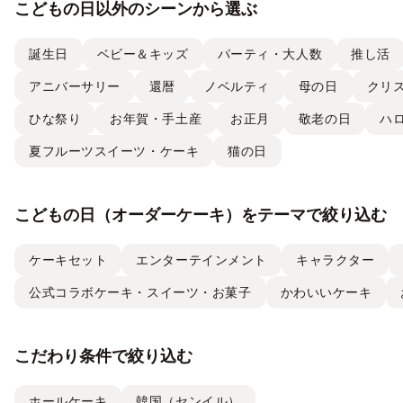
こどもの日以外のシーンから選ぶ
誕生日
ベビー＆キッズ
パーティ・大人数
推し活
アニバーサリー
還暦
ノベルティ
母の日
クリ
ひな祭り
お年賀・手土産
お正月
敬老の日
ハ
夏フルーツスイーツ・ケーキ
猫の日
こどもの日（オーダーケーキ）をテーマで絞り込む
ケーキセット
エンターテインメント
キャラクター
公式コラボケーキ・スイーツ・お菓子
かわいいケーキ
こだわり条件で絞り込む
ホールケーキ
韓国（センイル）