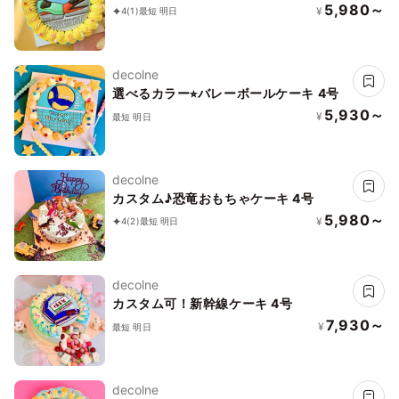
5,980～
¥
4
(1)
最短 明日
decolne
選べるカラー⭐︎バレーボールケーキ 4号
5,930～
¥
最短 明日
decolne
カスタム♪恐竜おもちゃケーキ 4号
5,980～
¥
4
(2)
最短 明日
decolne
カスタム可！新幹線ケーキ 4号
7,930～
¥
最短 明日
decolne