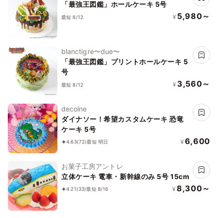
「最強王図鑑」ホールケーキ 5号
5,980～
¥
最短 8/12
blanctigre〜due〜
「最強王図鑑」プリントホールケーキ 5
号
3,560～
¥
最短 8/12
decolne
ダイナソー！希望カスタムケーキ 恐竜
ケーキ 5号
6,600
¥
4.63
(72)
最短 明日
お菓子工房アントレ
立体ケーキ 電車・新幹線のみ 5号 15cm
8,300～
¥
4.21
(33)
最短 8/16