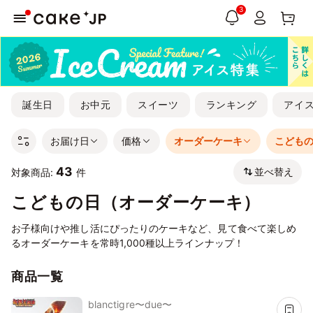
3
誕生日
お中元
スイーツ
ランキング
アイ
お届け日
価格
オーダーケーキ
こども
43
並べ替え
対象商品:
件
こどもの日（オーダーケーキ）
お子様向けや推し活にぴったりのケーキなど、見て食べて楽しめ
るオーダーケーキを常時1,000種以上ラインナップ！
商品一覧
blanctigre〜due〜