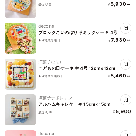
5,930～
¥
最短 明日
decolne
ブロックこいのぼりギミックケーキ 4号
7,930～
¥
5
(1)
最短 明日
洋菓子のミロ
こどもの日ケーキ 生 4号 12cm×12cm
5,460～
¥
5
(1)
最短 明後日
洋菓子ナポレオン
アルバムキャレケーキ 15cm×15cm
5,900
¥
最短 8/16
decolne