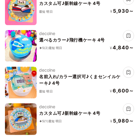
カスタム可♪新幹線ケーキ 4号
5,930～
¥
最短 明日
decolne
選べるカラー♪飛行機ケーキ 4号
4,840～
¥
5
(2)
最短 明日
decolne
名前入れ/カラー選択可♪くまセンイルケ
ーキ♪ 4号
6,600～
¥
最短 明日
decolne
カスタム可♪新幹線ケーキ 4号
5,980～
¥
5
(1)
最短 明日