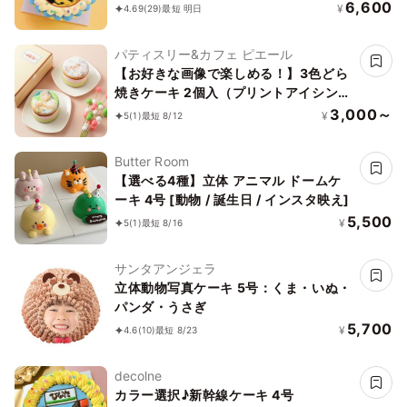
6,600
¥
4.69
(29)
最短 明日
パティスリー&カフェ ピエール
【お好きな画像で楽しめる！】3色どら
焼きケーキ 2個入（プリントアイシング
クッキー付）
3,000～
¥
5
(1)
最短 8/12
Butter Room
【選べる4種】立体 アニマル ドームケ
ーキ 4号 [動物 / 誕生日 / インスタ映え]
5,500
¥
5
(1)
最短 8/16
サンタアンジェラ
立体動物写真ケーキ 5号：くま・いぬ・
パンダ・うさぎ
5,700
¥
4.6
(10)
最短 8/23
decolne
カラー選択♪新幹線ケーキ 4号