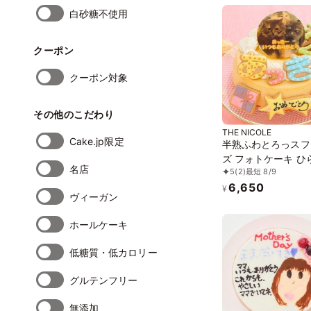
白砂糖不使用
クーポン
クーポン対象
その他のこだわり
THE NICOLE
Cake.jp限定
半熟ふわとろっスフ
ズ フォトケーキ ひ
名店
5
(2)
最短 8/9
アイシングクッキー
6,650
写真ケーキ 5号 15c
¥
ヴィーガン
らがなタイプ登場し
た！ 【お好きなイ
ホールケーキ
も人気です】
低糖質・低カロリー
グルテンフリー
無添加