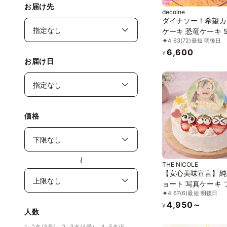
お届け先
decolne
ダイナソー！希望カ
ケーキ 恐竜ケーキ 
4.63
(72)
最短 明後日
6,600
¥
お届け日
価格
〜
THE NICOLE
【安心美味宣言】純
ョート 写真ケーキ 
4.67
(6)
最短 明後日
ケーキデコレーショ
4,950～
12cm 【オプショ
¥
人数
オリジナルデザイン
【お好きなイラスト
1~2名(3号)、2~3名(4号)、4~5名(5