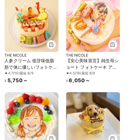
THE NICOLE
THE NICOLE
人参クリーム 低甘味低脂
【安心美味宣言】純生苺シ
肪で体に優しいフォトケー
ョート フォトケーキ アイ
4.7
(10)
最短 8/9
4.5
(16)
最短 8/9
キ アイシングクッキー写
シングクッキーケーキ 写
5,750～
6,050～
真ケーキ ファーストバー
真ケーキ 4号 12cm 【お好
¥
¥
スデー（ひよこ） 3号
きなイラストも人気です】
9cm