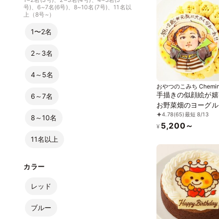
号)、6~7名(6号)、8~10名(7号)、11名以
です】【当日OKで
上（8号~）
1〜2名
2～3名
4～5名
おやつのこみち Chemi
ン
手描きの似顔絵が嬉
6～7名
お野菜畑のヨーグル
4.78
(65)
最短 8/13
ームケーキ（カボチ
8～10名
5,200～
ーム）4号 12cm
¥
11名以上
カラー
レッド
ブルー