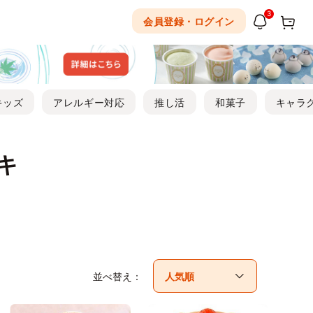
3
会員登録・ログイン
キッズ
アレルギー対応
推し活
和菓子
キャラ
キ
並べ替え：