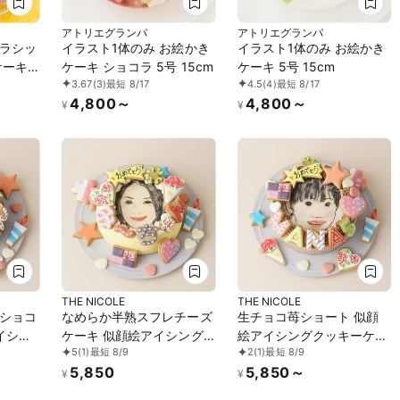
アトリエグランパ
アトリエグランパ
ラシッ
イラスト1体のみ お絵かき
イラスト1体のみ お絵かき
ケーキ
ケーキ ショコラ 5号 15cm
ケーキ 5号 15cm
3.67
(3)
最短 8/17
4.5
(4)
最短 8/17
クッキ
4,800～
4,800～
¥
¥
イプ登
きなイ
THE NICOLE
THE NICOLE
ショコ
なめらか半熟スフレチーズ
生チョコ苺ショート 似顔
イシン
ケーキ 似顔絵アイシング
絵アイシングクッキーケー
5
(1)
最短 8/9
2
(1)
最短 8/9
イラス
クッキーケーキ イラスト
キ イラストケーキ 4号 ギ
5,850
5,850～
トに最適
ケーキ 5号 ギフトに最適
フトに最適
¥
¥