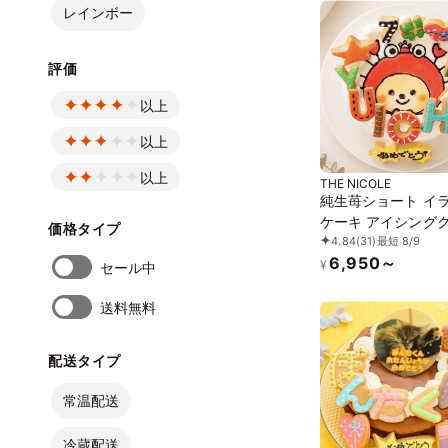
レインボー
評価
以上
以上
以上
THE NICOLE
純生苺ショート イ
ケーキ アイシング
価格タイプ
4.84
(31)
最短 8/9
ーケーキ 4号 12cm
6,950～
に最適
¥
セール中
送料無料
配送タイプ
常温配送
冷蔵配送