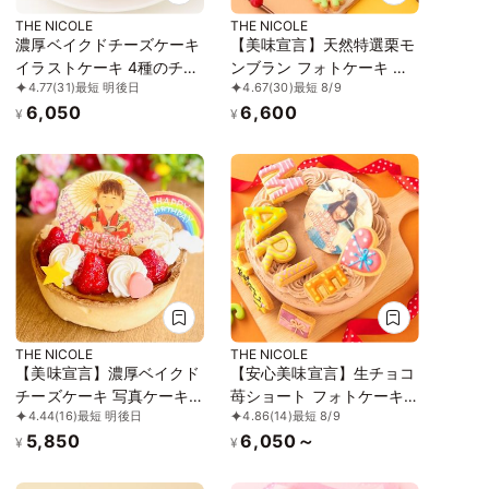
THE NICOLE
THE NICOLE
濃厚ベイクドチーズケーキ
【美味宣言】天然特選栗モ
イラストケーキ 4種のチー
ンブラン フォトケーキ ア
4.77
(31)
最短 明後日
4.67
(30)
最短 8/9
ズを練り込んだ 5号 15cm
イシングクッキーケーキ
6,050
6,600
ギフトに最適
文字入りアイシング 写真
¥
¥
ケーキ 5号 15cm 【お好き
なイラストも人気です】
THE NICOLE
THE NICOLE
【美味宣言】濃厚ベイクド
【安心美味宣言】生チョコ
チーズケーキ 写真ケーキ
苺ショート フォトケーキ
4.44
(16)
最短 明後日
4.86
(14)
最短 8/9
フォトケーキ 5号 15cm
アイシングクッキーケーキ
5,850
6,050～
【オプション選択でオリジ
写真ケーキ 4号 12cm 【お
¥
¥
ナルデザインに！】【お好
好きなイラストも人気で
きなイラストも人気です】
す】