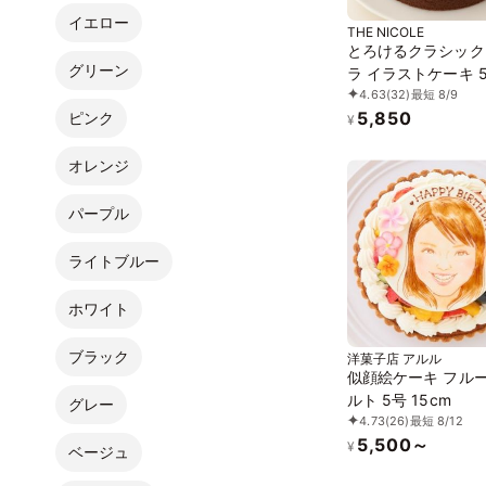
イエロー
THE NICOLE
とろけるクラシック
グリーン
ラ イラストケーキ 
4.63
(32)
最短 8/9
15cm ギフトに最適
5,850
ピンク
¥
オレンジ
パープル
ライトブルー
ホワイト
ブラック
洋菓子店 アルル
似顔絵ケーキ フル
ルト 5号 15cm
グレー
4.73
(26)
最短 8/12
5,500～
¥
ベージュ