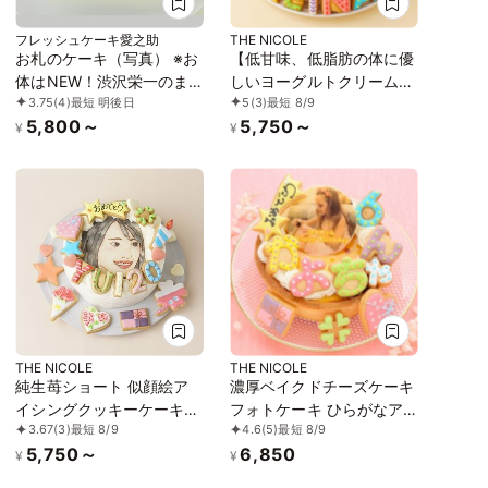
フレッシュケーキ愛之助
THE NICOLE
お札のケーキ（写真） ※お
【低甘味、低脂肪の体に優
体はNEW！渋沢栄一のま
しいヨーグルトクリーム】
3.75
(4)
最短 明後日
5
(3)
最短 8/9
ま、お顔のみの合成になり
フォトケーキ アイシング
5,800～
5,750～
ます。1束タイプ
クッキー写真ケーキ ファ
¥
¥
ーストバースデー（ひよ
こ） 3号 9cm
THE NICOLE
THE NICOLE
純生苺ショート 似顔絵ア
濃厚ベイクドチーズケーキ
イシングクッキーケーキ
フォトケーキ ひらがなア
3.67
(3)
最短 8/9
4.6
(5)
最短 8/9
イラストケーキ 4号 ギフト
イシングケーキ 写真ケー
5,750～
6,850
に最適
キ 5号 15cm ※ひらがなタ
¥
¥
イプ登場しました！ 【お