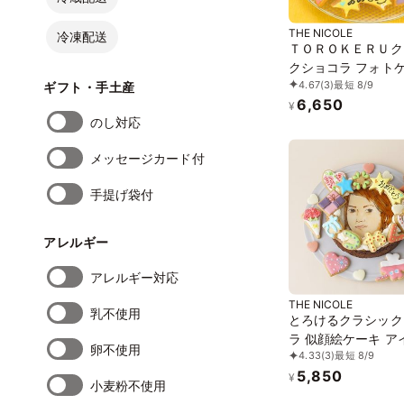
THE NICOLE
冷凍配送
ＴＯＲＯＫＥＲＵク
クショコラ フォト
4.67
(3)
最短 8/9
ひらがなアイシング
ギフト・手土産
6,650
ーケーキ 写真ケーキ 5号
¥
のし対応
15cm ※ひらがなタ
場しました 【お好
メッセージカード付
ラストも人気です】
手提げ袋付
アレルギー
アレルギー対応
THE NICOLE
乳不使用
とろけるクラシック
ラ 似顔絵ケーキ ア
卵不使用
4.33
(3)
最短 8/9
グクッキーケーキ 
5,850
トケーキ 5号 ギフ
¥
小麦粉不使用