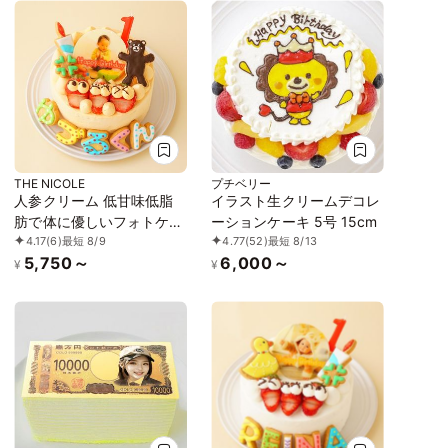
場しました！ 【お好きな
イラストも人気です】
THE NICOLE
プチベリー
人参クリーム 低甘味低脂
イラスト生クリームデコレ
肪で体に優しいフォトケー
ーションケーキ 5号 15cm
4.17
(6)
最短 8/9
4.77
(52)
最短 8/13
キ アイシングクッキー写
5,750～
6,000～
真ケーキ ファーストバー
¥
¥
スデー（クマ） 3号 9cm