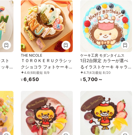
THE NICOLE
ケーキ工房 モダンタイムス
ラスト
ＴＯＲＯＫＥＲＵクラシッ
1日2台限定 カラーが選べ
クッキ
クショコラ フォトケーキ
るイラストケーキ キャラ
4.6
(68)
最短 8/9
4.7
(43)
最短 8/20
 ギフト
アイシングクッキーケーキ
クター1体のみ 5号 15cm
6,650
5,700～
写真ケーキ 5号 15cm 【お
¥
¥
好きなイラストも人気で
す】