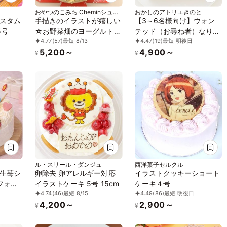
おやつのこみち Cheminシュマ
おかしのアトリエきのと
ン
スタム
手描きのイラストが嬉しい
【3～6名様向け】ウォン
5号
☆お野菜畑のヨーグルトク
テッド（お尋ね者）なりき
4.77
(57)
最短 8/13
4.47
(19)
最短 明後日
リームケーキ（カボチャ）
り 写真ケーキ
5,200～
4,900～
4号 12cm
16.5cm×14.5cm
¥
¥
ル・スリール・ダンジュ
西洋菓子セルクル
生苺シ
卵除去 卵アレルギー対応
イラストクッキーショート
フォト
イラストケーキ 5号 15cm
ケーキ４号
4.74
(46)
最短 8/15
4.49
(86)
最短 明後日
ン 4号
4,200～
2,900～
ン選択で
¥
¥
に！】
も人気