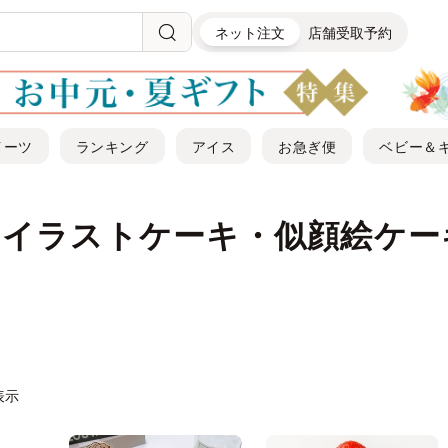
ネット注文
店舗受取予約
イーツ
ランキング
アイス
お急ぎ便
ベビー＆
| イラストケーキ・似顔絵ケー
件表示