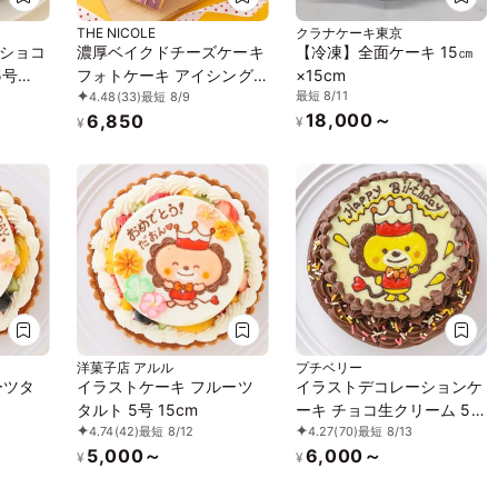
THE NICOLE
クラナケーキ東京
ショコ
濃厚ベイクドチーズケーキ
【冷凍】全面ケーキ 15㎝
5号
フォトケーキ アイシング
×15cm
最短 8/11
4.48
(33)
最短 8/9
クッキーケーキ 写真ケー
18,000～
6,850
キ 5号 15cm 【お好きなイ
¥
¥
ラストも人気です】
洋菓子店 アルル
プチベリー
ーツタ
イラストケーキ フルーツ
イラストデコレーションケ
タルト 5号 15cm
ーキ チョコ生クリーム 5号
4.74
(42)
最短 8/12
4.27
(70)
最短 8/13
15cm
5,000～
6,000～
¥
¥