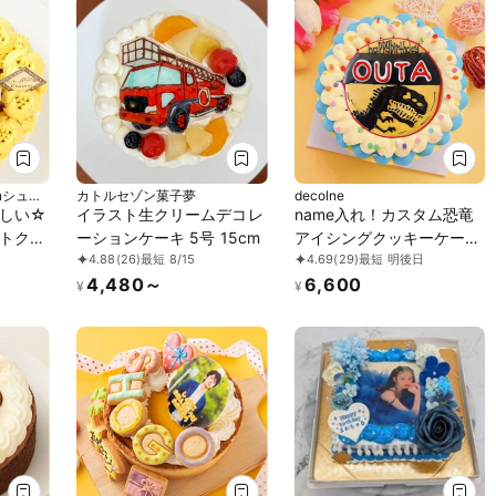
す】
nシュマ
カトルセゾン菓子夢
decolne
しい☆
イラスト生クリームデコレ
name入れ！カスタム恐竜
トクリ
ーションケーキ 5号 15cm
アイシングクッキーケーキ
4.88
(26)
最短 8/15
4.69
(29)
最短 明後日
ャクリ
5号
4,480～
6,600
¥
¥