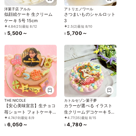
洋菓子店 アルル
アトリエノワール
似顔絵ケーキ 生クリーム
さつまいものシャルロット
ケーキ 5号 15cm
3
4.84
(25)
最短 8/12
2.5
(2)
最短 8/10
5,500～
5,700～
¥
¥
THE NICOLE
カトルセゾン菓子夢
【安心美味宣言】生チョコ
カラーが選べる イラスト
苺ショート フォトケーキ
生クリームデコケーキ 5号
4.74
(19)
最短 8/9
4.77
(35)
最短 8/15
ひらがなアイシングクッキ
15cm
6,050～
4,780～
ーケーキ 写真ケーキ 4号
¥
¥
12cm ※ひらがなタイプ登