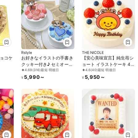
Rstyle
THE NICOLE
ョコケ
お好きなイラストの手書き
【安心美味宣言】純生苺シ
クッキー付き♪ セミオーダ
ョート イラストケーキ 4号
4.69
(316)
最短 明後日
4.6
(40)
最短 明後日
ーハートケーキ 4号《選べ
12cm ギフトに最適
5,990～
5,950～
る9色｜センイルケーキ｜
¥
¥
アイシングクッキー｜イラ
ストクッキー》