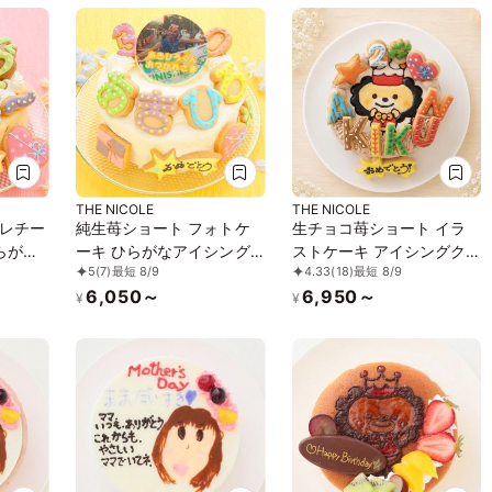
THE NICOLE
THE NICOLE
レチー
純生苺ショート フォトケ
生チョコ苺ショート イラ
らがな
ーキ ひらがなアイシング
ストケーキ アイシングク
5
(7)
最短 8/9
4.33
(18)
最短 8/9
ケーキ
クッキーケーキ 写真ケー
ッキーケーキ 4号 ギフトに
6,050～
6,950～
m ※ひ
キ 4号 12cm ※ひらがなタ
最適
¥
¥
まし
イプ登場しました！ 【お
ラスト
好きなイラストも人気で
す】