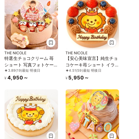
THE NICOLE
THE NICOLE
特選生チョコクリーム 苺
【安心美味宣言】純生チョ
ショート 写真フォトケー
コケーキ苺ショート イラ
3.89
(19)
最短 明後日
4.51
(59)
最短 明後日
キデコレーション 4号
ストケーキ 4号 12cm ギフ
4,950～
5,950～
12cm 【お好きなイラスト
トに最適
¥
¥
も人気です】【当日OKで
す】