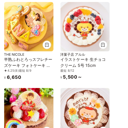
好きなイラストも人気で
す】
THE NICOLE
洋菓子店 アルル
半熟ふわとろっスフレチー
イラストケーキ 生チョコ
ズケーキ フォトケーキ ア
クリーム 5号 15cm
最短 8/12
4.25
(8)
最短 8/9
イシングクッキーケーキ
5,500～
6,650
写真ケーキ 5号 15cm 【お
¥
¥
好きなイラストも人気で
す】