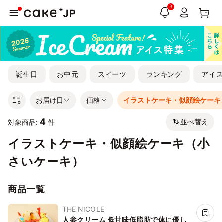
3
誕生日
お中元
スイーツ
ランキング
アイ
お届け日
価格
イラストケーキ・似顔絵ケーキ
4
並べ替え
対象商品:
件
イラストケーキ・似顔絵ケーキ（小
さいケーキ）
商品一覧
THE NICOLE
人参クリーム 低甘味低脂肪で体に優し