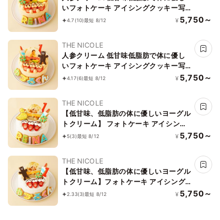
いフォトケーキ アイシングクッキー写
真ケーキ ファーストバースデー（ひよ
5,750～
¥
4.7
(10)
最短 8/12
こ） 3号 9cm
THE NICOLE
人参クリーム 低甘味低脂肪で体に優し
いフォトケーキ アイシングクッキー写
真ケーキ ファーストバースデー（ク
5,750～
¥
4.17
(6)
最短 8/12
マ） 3号 9cm
THE NICOLE
【低甘味、低脂肪の体に優しいヨーグル
トクリーム】 フォトケーキ アイシング
クッキー写真ケーキ ファーストバース
5,750～
¥
5
(3)
最短 8/12
デー（ひよこ） 3号 9cm
THE NICOLE
【低甘味、低脂肪の体に優しいヨーグル
トクリーム】フォトケーキ アイシング
クッキー写真ケーキ ファーストバース
5,750～
¥
2.33
(3)
最短 8/12
デー（くま） 3号 9cm